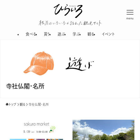
menu
枚方のいろいろが
食べる
買う
遊ぶ
学ぶ
観る
イベント
寺社仏閣・名所
トップ
観る
寺社仏閣・名所