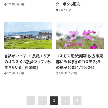
クーポンも配布
2022年1月13日
2022.1.8-9
自然がいっぱい！長尾エリア
コスモス畑が満開！枚方市東
のオススメお散歩マップ。今、
部にある穂谷のコスモス畑
歩きたい街「長尾編」
の様子（2021/10/24）
2021年12月8日
2021年10月28日
1
2
3
4
5