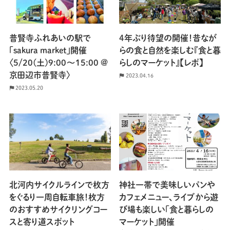
普賢寺ふれあいの駅で
4年ぶり待望の開催！昔なが
「sakura market」開催
らの食と自然を楽しむ『食と暮
〈5/20(土)9:00〜15:00 @
らしのマーケット』【レポ】
京田辺市普賢寺〉
2023.04.16
2023.05.20
北河内サイクルラインで枚方
神社一帯で美味しいパンや
をぐるり一周自転車旅！枚方
カフェメニュー、ライブから遊
のおすすめサイクリングコー
び場も楽しい「食と暮らしの
スと寄り道スポット
マーケット」開催