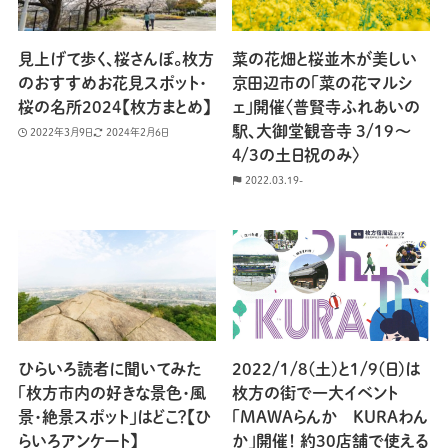
見上げて歩く、桜さんぽ。枚方
菜の花畑と桜並木が美しい
のおすすめお花見スポット・
京田辺市の「菜の花マルシ
桜の名所2024【枚方まとめ】
ェ」開催〈普賢寺ふれあいの
駅、大御堂観音寺 3/19〜
2022年3月9日
2024年2月6日
４/3の土日祝のみ〉
2022.03.19-
ひらいろ読者に聞いてみた
2022/1/8(土)と1/9(日)は
「枚方市内の好きな景色・風
枚方の街で一大イベント
景・絶景スポット」はどこ？【ひ
「MAWAらんか KURAわん
らいろアンケート】
か」開催！ 約30店舗で使える