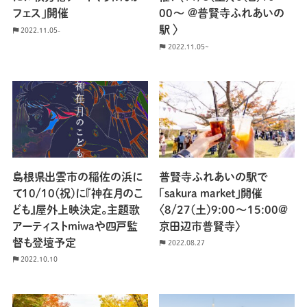
フェス」開催
00〜 @普賢寺ふれあいの
駅 〉
2022.11.05-
2022.11.05~
島根県出雲市の稲佐の浜に
普賢寺ふれあいの駅で
て10/10(祝)に『神在月のこ
「sakura market」開催
ども』屋外上映決定。主題歌
〈8/27(土)9:00〜15:00@
アーティストmiwaや四戸監
京田辺市普賢寺〉
督も登壇予定
2022.08.27
2022.10.10