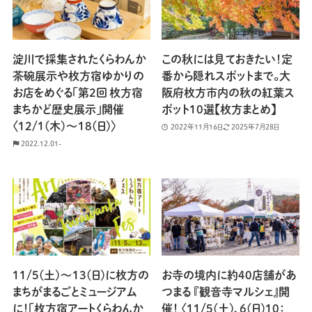
淀川で採集されたくらわんか
この秋には見ておきたい！定
茶碗展示や枚方宿ゆかりの
番から隠れスポットまで。大
お店をめぐる「第2回 枚方宿
阪府枚方市内の秋の紅葉ス
まちかど歴史展示」開催
ポット10選【枚方まとめ】
〈12/1(木)〜18(日)〉
2022年11月16日
2025年7月28日
2022.12.01-
11/5(土)〜13(日)に枚方の
お寺の境内に約40店舗があ
まちがまるごとミュージアム
つまる 『観音寺マルシェ』開
に！「枚方宿アートくらわんか
催！ 〈11/5(土)、6(日)10：