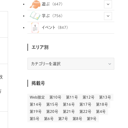
(12)
(12)
(101)
(8)
(54)
遊ぶ
(647)
(26)
(2)
(5)
(22)
(1)
(72)
(34)
(14)
学ぶ
(756)
(35)
(25)
(3)
(68)
(2)
(34)
(103)
(28)
(29)
(12)
(102)
イベント
(847)
(33)
(36)
(12)
(9)
(296)
(486)
(158)
(34)
(22)
(7)
(3)
(147)
(468)
(30)
(207)
(3)
(214)
(3)
(288)
エリア別
(89)
(9)
(180)
(4)
(13)
(48)
(11)
(244)
(2)
(7)
(9)
(197)
(6)
(77)
(24)
(456)
(23)
(83)
(9)
(78)
(2)
(1)
(17)
(128)
(5)
エ
リ
(164)
(45)
(24)
(82)
(457)
(298)
(44)
(1)
(333)
(52)
(5)
(20)
(17)
ア
枚
(146)
(6)
(146)
(130)
(13)
別
(3)
(18)
(1)
(13)
(73)
(1)
掲載号
(128)
(14)
(87)
(280)
方
(5)
(29)
(27)
(3)
(15)
Web限定
第１０号
第１１号
第１２号
第１３号
(57)
(45)
(2)
(151)
(5)
(3)
(23)
(22)
第１４号
第１５号
第１６号
第１７号
第１８号
(71)
(68)
(7)
(2)
第１９号
第２０号
第２１号
第２２号
第４号
(12)
(50)
(85)
(20)
第５号
第６号
第７号
第８号
第９号
(400)
(140)
(3)
(4)
(5)