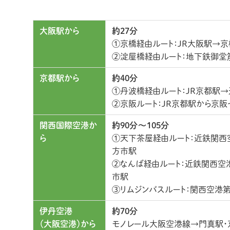
大阪駅から
約27分
①京橋経由ルート：JR大阪駅→
②淀屋橋経由ルート：地下鉄御堂
京都駅から
約40分
①丹波橋経由ルート：JR京都駅
②京阪ルート：JR京都駅から京
関西国際空港か
約90分〜105分
ら
①天下茶屋経由ルート：近鉄関西
方市駅
②なんば経由ルート：近鉄関西空
市駅
③リムジンバスルート：関西空港
伊丹空港
約70分
（大阪空港）から
モノレール大阪空港線→門真駅