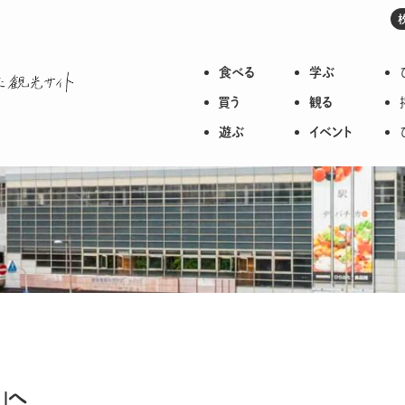
食べる
学ぶ
枚方のいろいろが詰まった観光サイト
買う
観る
遊ぶ
イベント
」へ