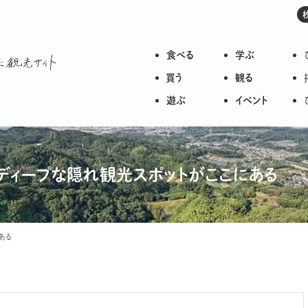
食べる
学ぶ
枚方のいろいろが詰まった観光サイト
買う
観る
遊ぶ
イベント
ディープな隠れ観光スポットがここにある
ある