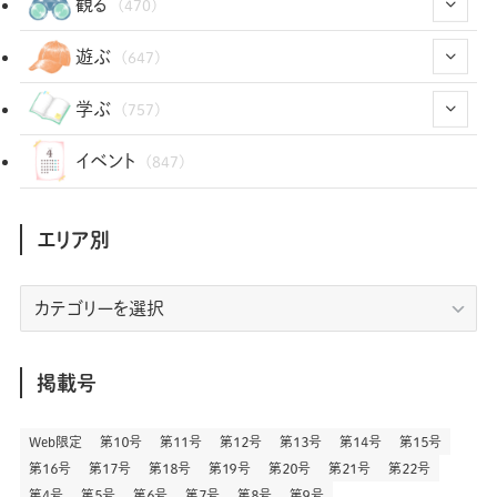
(29)
観る
(470)
(12)
(12)
(101)
(8)
(54)
遊ぶ
(647)
(26)
(2)
(5)
(22)
(1)
(72)
(34)
(14)
学ぶ
(757)
(35)
(25)
(3)
(68)
(2)
(34)
(103)
(28)
(29)
(12)
(102)
イベント
(847)
(36)
(33)
(12)
(9)
(296)
(486)
(158)
(34)
(22)
(7)
(3)
(147)
(468)
(30)
(207)
(3)
(214)
エリア別
(3)
(288)
(89)
(9)
(180)
(4)
(13)
(48)
(11)
(244)
(2)
(7)
(9)
(197)
(6)
(77)
(24)
(456)
(23)
(83)
エ
(9)
(78)
(2)
(1)
(17)
(128)
(5)
リ
(164)
(45)
(24)
(82)
(457)
(298)
(44)
(1)
(333)
(52)
(5)
(20)
(17)
ア
(146)
(6)
(146)
(130)
別
掲載号
(13)
(3)
(18)
(1)
(13)
(73)
(1)
(128)
(14)
(87)
(280)
(5)
(29)
(27)
(3)
Web限定
第１０号
第１１号
第１２号
第１３号
第１４号
第１５号
(15)
第１６号
第１７号
第１８号
第１９号
第２０号
第２１号
第２２号
(57)
(45)
(2)
(151)
(5)
(3)
(23)
(22)
第４号
第５号
第６号
第７号
第８号
第９号