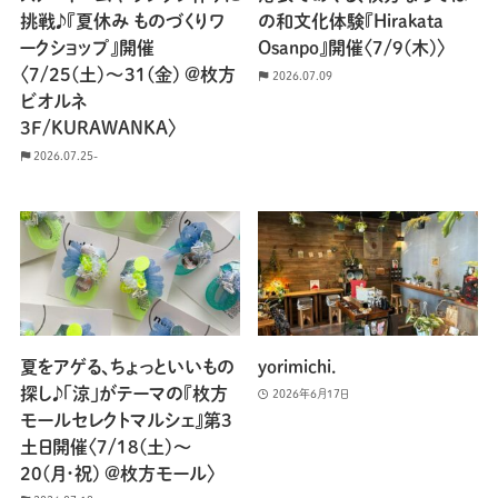
挑戦♪『夏休み ものづくりワ
の和文化体験『Hirakata
ークショップ』開催
Osanpo』開催〈7/9(木)〉
〈7/25(土)〜31(金) @枚方
2026.07.09
ビオルネ
3F/KURAWANKA〉
2026.07.25-
夏をアゲる、ちょっといいもの
yorimichi.
探し♪「涼」がテーマの『枚方
2026年6月17日
モールセレクトマルシェ』第3
土日開催〈7/18(土)〜
20(月･祝) @枚方モール〉