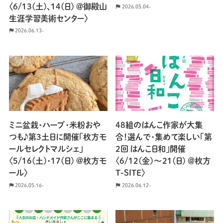
〈6/13(土)、14(日) ＠御殿山
2026.05.04-
生涯学習美術センター〉
2026.06.13-
ミニ盆栽・ハーブ・米粉おや
48組のはんこ作家が大集
つも♪第3土日に開催「枚方モ
合！選んで・集めて楽しい「第
ールセレクトマルシェ」
2回 はんこ日和」開催
〈5/16(土)・17(日) @枚方モ
〈6/12(金)〜21(日) ＠枚方
ール〉
T-SITE〉
2026.05.16-
2026.06.12-