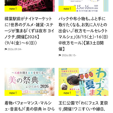
new !
new !
樟葉駅前がナイトマーケット
バックや布小物も。ふと手に
に！世界のグルメ・雑貨・ステ
取りたくなる、お気に入りとの
ージが集まる「くずは夜市 ヨイ
出会い。「枚方モールセレクト
ノクチ」開催【2026】
マルシェ」〈8/15(土)・16(日)
〈9/4(金)〜6(日)〉
@枚方モール〉【第3土日開
催】
2026.09.04-
2026.08.15-
new !
new !
着物パフォーマンス・マルシ
王仁公園で「わにフェス 夏祭
ェ・音楽も♪「美の祭典 in ひら
り」開催！ワニすくいや縁日、