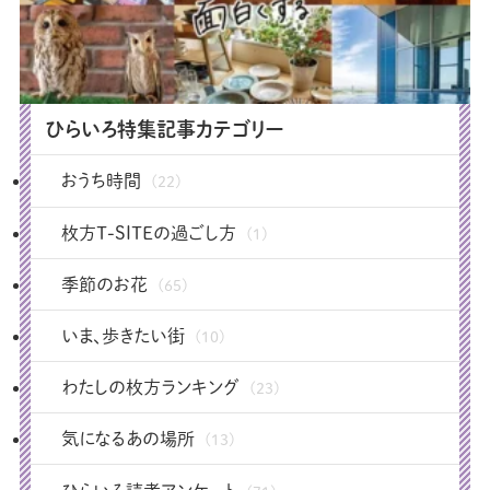
ひらいろ特集記事カテゴリー
おうち時間
(22)
枚方T-SITEの過ごし方
(1)
季節のお花
(65)
いま、歩きたい街
(10)
わたしの枚方ランキング
(23)
気になるあの場所
(13)