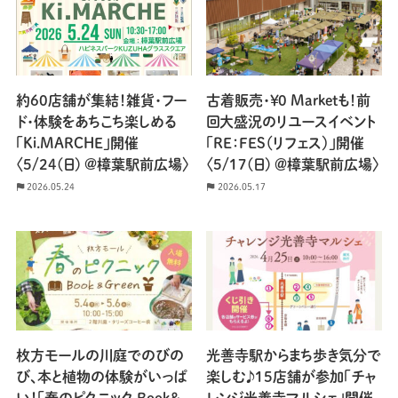
約60店舗が集結！雑貨・フー
古着販売・￥0 Marketも！前
ド・体験をあちこち楽しめる
回大盛況のリユースイベント
「Ki.MARCHE」開催
「RE：FES（リフェス）」開催
〈5/24(日) @樟葉駅前広場〉
〈5/17(日) ＠樟葉駅前広場〉
2026.05.24
2026.05.17
枚方モールの川庭でのびの
光善寺駅からまち歩き気分で
び、本と植物の体験がいっぱ
楽しむ♪15店舗が参加「チャ
い！「春のピクニック Book＆
レンジ光善寺マルシェ」開催