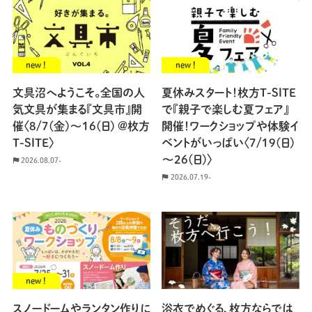
new !
new !
文具沼へようこそ。全国の人
夏休みスタート！枚方T-SITE
気文具が集まる『文具市』開
で『親子で楽しむ夏フェア』
催〈8/7(金)～16(日) @枚方
開催！ワークショップや体験イ
T-SITE〉
ベントがいっぱい〈7/19(日)
～26(日)〉
2026.08.07-
2026.07.19-
new !
スノードームやランタン作りに
浴衣でめぐる、枚方ならでは