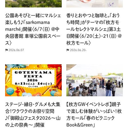
公園あそびと一緒にマルシェ
香りとおやつと珈琲と。「おう
楽しもう♪「sarkomama
ち時間」がテーマの『枚方モ
marché」開催〈6/7(日) @中
ールセレクトマルシェ』第3土
央図書館 車塚公園前スペー
日開催〈6/20(土)・21(日) @
ス〉
枚方モール〉
2026.06.07
2026.06.20-
ステージ・縁日・グルメも大集
【枚方GWイベントレポ】親子
合！ワクワクのお祭り空間
で楽しむ体験がいっぱい！枚
♪「御殿山フェスタ2026～山
方モール「春のピクニック
の上の祭典～」開催
Book＆Green」