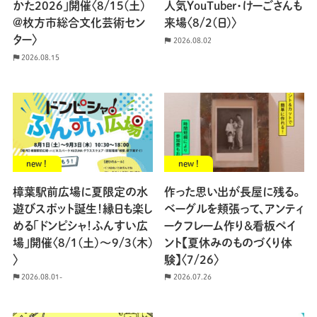
かた2026」開催〈8/15(土)
人気YouTuber・けーごさんも
@枚方市総合文化芸術セン
来場〈8/2(日)〉
ター〉
2026.08.02
2026.08.15
new !
new !
樟葉駅前広場に夏限定の水
作った思い出が長屋に残る。
遊びスポット誕生！縁日も楽し
ベーグルを頬張って、アンティ
める「ドンピシャ！ふんすい広
ークフレーム作り＆看板ペイ
場」開催〈8/1(土)〜9/3(木)
ント【夏休みのものづくり体
〉
験】〈7/26〉
2026.08.01-
2026.07.26