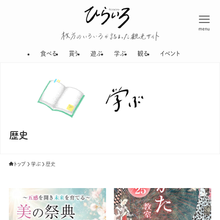
menu
枚方のいろいろが
食べる
買う
遊ぶ
学ぶ
観る
イベント
歴史
トップ
学ぶ
歴史