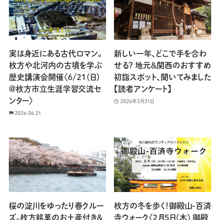
実は身近にある古代ロマン。
新しい一年、どこで手を合わ
枚方や北河内の古墳を学ぶ
せる？ 地元＆関西のおすすめ
歴史講演会開催〈6/21(日)
初詣スポット、聞いてみました
@枚方市立生涯学習交流セ
【読者アンケート】
ンター〉
2026年3月31日
2026.06.21
桜の淀川をゆったり春クルー
枚方の冬を歩く！御殿山-百済
ズ。枚方銘菓のお土産付き＆
寺ウォーク〈2月5日(木) 御殿