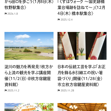
から田口を歩こう〈1月8日(木)
「くずはウォーク 〜国史跡楠
牧野駅集合〉
葉台場跡を訪ねて〜」〈12月
4日(木) 橋本駅集合〉
2026.1.8
2025.12.4
淀川の魅力を再発見！枚方か
日本の伝統工芸を学ぶ「お正
ら上流の観光を学ぶ講座開
月を飾る水引細工の祝い箸
催〈11/2(日) ＠枚方宿鍵屋
袋づくり」開催〈11/28(金)
資料館〉
市立枚方宿鍵屋資料館〉
2025.11.2
2025.11.28