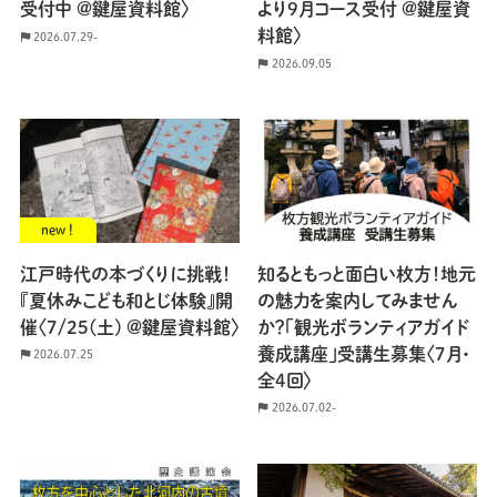
受付中 @鍵屋資料館〉
より9月コース受付 @鍵屋資
料館〉
2026.07.29-
2026.09.05
new !
江戸時代の本づくりに挑戦！
知るともっと面白い枚方！地元
『夏休みこども和とじ体験』開
の魅力を案内してみません
催〈7/25(土) @鍵屋資料館〉
か？「観光ボランティアガイド
養成講座」受講生募集〈7月・
2026.07.25
全4回〉
2026.07.02-