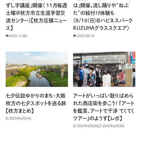
ずし字講座」開催〈 11月毎週
は」開催。流し踊りや”ねぷ
土曜@枚方市立生涯学習交
た”の絵付け体験も
流センター〉【枚方店舗ニュー
〈8/10(日)＠ハピネスパーク
ス】
KUZUHAグラススクエア〉
2025.11.08-
2025.08.10
七夕伝説ゆかりのまち・大阪
アートがいっぱい散りばめら
枚方の七夕スポットを巡る旅
れた商店街を歩こう！ 『アート
【枚方まとめ】
を鑑賞、アートで干渉 てくてく
ツアー』のようす【レポ】
2025年6月24日
2025年6月20日
2025年6月28日