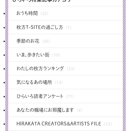
おうち時間
(22)
枚方T-SITEの過ごし方
(1)
季節のお花
(65)
いま、歩きたい街
(10)
わたしの枚方ランキング
(23)
気になるあの場所
(13)
ひらいろ読者アンケート
(71)
あなたの職場にお邪魔します
(4)
HIRAKATA CREATORS＆ARTISTS FILE
(12)