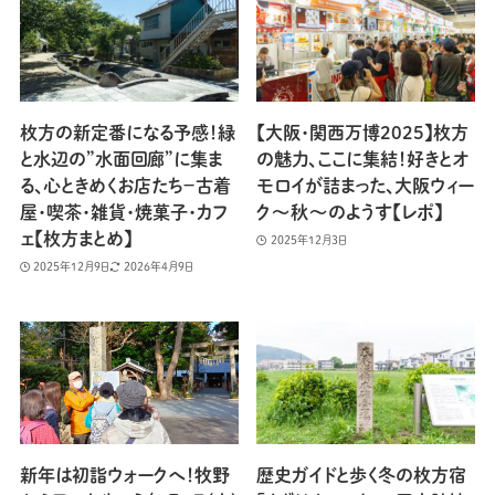
枚方の新定番になる予感！緑
【大阪・関西万博2025】枚方
と水辺の”水面回廊”に集ま
の魅力、ここに集結！好きとオ
る、心ときめくお店たち−古着
モロイが詰まった、大阪ウィー
屋・喫茶・雑貨・焼菓子・カフ
ク〜秋〜のようす【レポ】
ェ【枚方まとめ】
2025年12月3日
2025年12月9日
2026年4月9日
新年は初詣ウォークへ！牧野
歴史ガイドと歩く冬の枚方宿