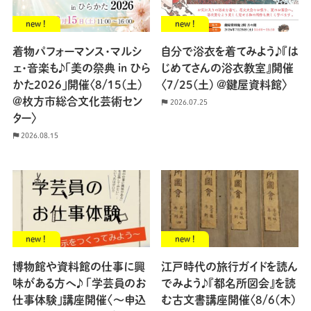
new !
new !
着物パフォーマンス・マルシ
自分で浴衣を着てみよう♪『は
ェ・音楽も♪「美の祭典 in ひら
じめてさんの浴衣教室』開催
かた2026」開催〈8/15(土)
〈7/25(土) @鍵屋資料館〉
@枚方市総合文化芸術セン
2026.07.25
ター〉
2026.08.15
new !
new !
博物館や資料館の仕事に興
江戸時代の旅行ガイドを読ん
味がある方へ♪ 「学芸員のお
でみよう♪『都名所図会』を読
仕事体験」講座開催〈〜申込
む古文書講座開催〈8/6(木)