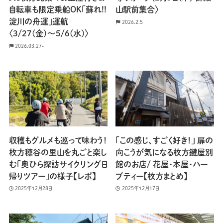
自転車も限定乗船OK「蘇れ!!
山駅前集合〉
淀川の舟運」運航
2026.2.5
〈3/27(金)〜5/6(水)〉
2026.03.27-
収穫もグルメも巡って味わう！
「この感じ、すごく好き！」 扉の
枚方穂谷の里山を丸ごと楽し
向こうが気になる枚方鍵屋別
む「奥ひら探訪サイクリング日
館のお店/ 花屋・本屋・ハー
帰りツアー」の様子【レポ】
ブティー【枚方まとめ】
2025年12月28日
2025年12月17日