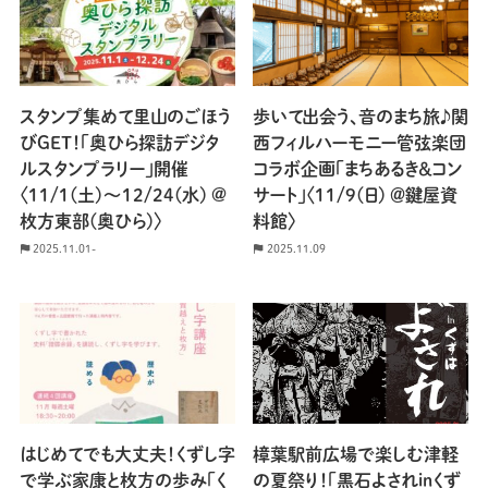
スタンプ集めて里山のごほう
歩いて出会う、音のまち旅♪関
びGET！「奥ひら探訪デジタ
西フィルハーモニー管弦楽団
ルスタンプラリー」開催
コラボ企画「まちあるき＆コン
〈11/1(土)〜12/24(水) @
サート」〈11/9(日) ＠鍵屋資
枚方東部(奥ひら)〉
料館〉
2025.11.01-
2025.11.09
はじめてでも大丈夫！くずし字
樟葉駅前広場で楽しむ津軽
で学ぶ家康と枚方の歩み「く
の夏祭り！「黒石よされinくず