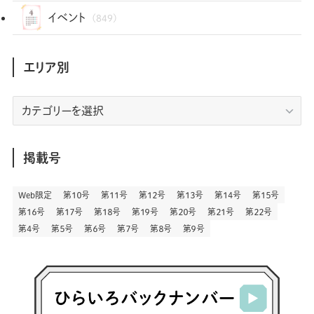
(35)
(25)
(3)
(68)
(2)
(35)
(104)
(28)
(29)
(12)
(102)
イベント
(849)
(36)
(33)
(12)
(9)
(297)
(487)
(159)
(34)
(22)
(7)
(3)
(148)
(469)
(30)
(207)
(3)
(214)
エリア別
(3)
(289)
(90)
(9)
(180)
(4)
(13)
(48)
(11)
(244)
(2)
(7)
(9)
(197)
(6)
(77)
(24)
(457)
(23)
(83)
エ
(9)
(79)
(2)
(1)
(17)
(128)
(5)
リ
(164)
(45)
(24)
(83)
(458)
(299)
(44)
(1)
(334)
(53)
(5)
(20)
(17)
ア
(146)
(6)
(146)
(130)
別
掲載号
(13)
(3)
(18)
(1)
(13)
(73)
(1)
(128)
(14)
(87)
(280)
(5)
(29)
(28)
(3)
Web限定
第１０号
第１１号
第１２号
第１３号
第１４号
第１５号
(16)
第１６号
第１７号
第１８号
第１９号
第２０号
第２１号
第２２号
(57)
(45)
(2)
(151)
(5)
(3)
(24)
(22)
第４号
第５号
第６号
第７号
第８号
第９号
(71)
(68)
(7)
(2)
(12)
(50)
(86)
(20)
(401)
(140)
(4)
(4)
(5)
(130)
(207)
(5)
(29)
(30)