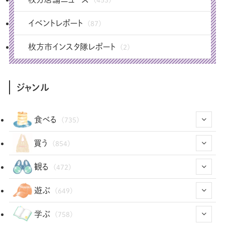
イベントレポート
(87)
枚方市インスタ隊レポート
(2)
ジャンル
食べる
(735)
(43)
買う
(854)
(12)
(66)
(29)
観る
(472)
(12)
(12)
(101)
(8)
(54)
遊ぶ
(649)
(26)
(2)
(5)
(22)
(1)
(73)
(34)
(14)
学ぶ
(758)