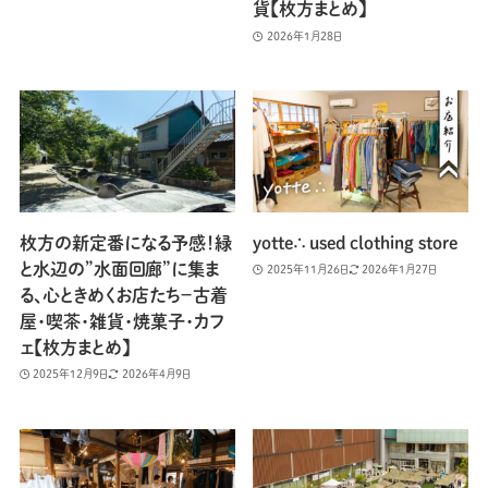
貨【枚方まとめ】
2026年1月28日
枚方の新定番になる予感！緑
yotte∴ used clothing store
と水辺の”水面回廊”に集ま
2025年11月26日
2026年1月27日
る、心ときめくお店たち−古着
屋・喫茶・雑貨・焼菓子・カフ
ェ【枚方まとめ】
2025年12月9日
2026年4月9日