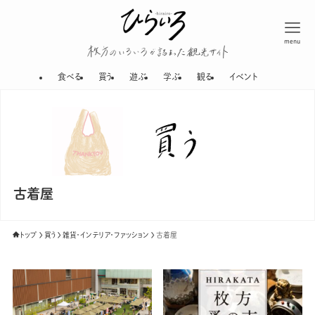
menu
枚方のいろいろが
食べる
買う
遊ぶ
学ぶ
観る
イベント
古着屋
トップ
買う
雑貨・インテリア・ファッション
古着屋