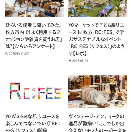
ひらいろ読者に聞いてみた、
￥0マーケットで子ども服リユ
枚方市内で「よく利用するフ
ースも！枚方「RE：FES」で学
ァッションや雑貨を買うお店」
ぶサステナブルなイベント
は？【ひらいろアンケート】
「RE：FES (リフェス)」のよう
す【レポ】
2025年6月18日
2025.05.25
￥0 Marketなど、リユースを
ヴィンテージ・アンティークの
楽しんでつないでいく「RE：
逸品が勢揃い！ここでしか出
FES (リフェス)」開催
会えないモノとの一期一会を