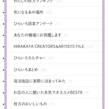
わたしの枚方ランキング
(23)
気になるあの場所
(13)
ひらいろ読者アンケート
(71)
あなたの職場にお邪魔します
(4)
HIRAKATA CREATORS＆ARTISTS FILE
(12)
ひらいろカルチャー
(47)
ひらいろまとめ
(58)
宿泊施設に実際に泊まってみた
(1)
お店の人に聞いた本気でオススメBEST8
(5)
枚方のおいしいもの
(71)