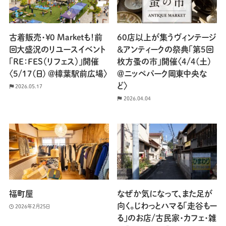
古着販売・￥0 Marketも！前
60店以上が集うヴィンテージ
回大盛況のリユースイベント
＆アンティークの祭典「第5回
「RE：FES（リフェス）」開催
枚方蚤の市」開催〈4/4(土)
〈5/17(日) ＠樟葉駅前広場〉
＠ニッペパーク岡東中央な
ど〉
2026.05.17
2026.04.04
福町屋
なぜか気になって、また足が
向く。じわっとハマる「走谷もー
2026年2月25日
る」のお店/古民家・カフェ・雑