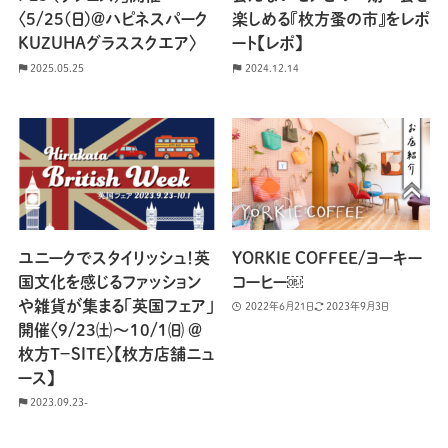
〈5/25(日)＠ハピネスパーク
楽しめる『枚方蚤の市』をレポ
KUZUHAグラススクエア〉
ート【レポ】
2025.05.25
2024.12.14
ユニークでスタイリッシュ！英
YORKIE COFFEE/ヨーキー
国文化を感じるファッション
コーヒー￼
や雑貨が集まる「英国フェア」
2022年6月21日
2023年9月3日
開催〈9/23㈯〜10/1㈰ ＠
枚方T−SITE〉【枚方店舗ニュ
ース】
2023.09.23-