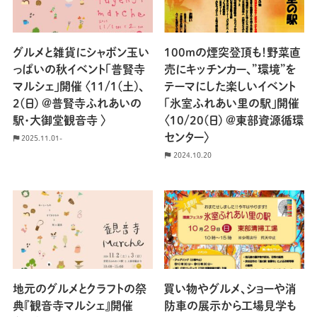
グルメと雑貨にシャボン玉い
100mの煙突登頂も！野菜直
っぱいの秋イベント「普賢寺
売にキッチンカー、”環境”を
マルシェ」開催 〈11/1(土)、
テーマにした楽しいイベント
2(日) @普賢寺ふれあいの
「氷室ふれあい里の駅」開催
駅・大御堂観音寺 〉
〈10/20(日) @東部資源循環
センター〉
2025.11.01-
2024.10.20
地元のグルメとクラフトの祭
買い物やグルメ、ショーや消
典『観音寺マルシェ』開催
防車の展示から工場見学も