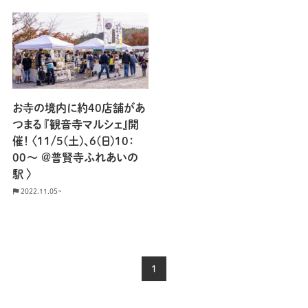
お寺の境内に約40店舗があ
つまる 『観音寺マルシェ』開
催！ 〈11/5(土)、6(日)10：
00〜 @普賢寺ふれあいの
駅 〉
2022.11.05~
1