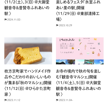
〈11/2(土)、3(日) @大御堂
楽しめるフェスタ「氷室ふれ
観音寺＆普賢寺ふれあいの
あい里の駅」開催
駅 〉
〈11/29(日) @東部清掃工
場〉
2024.11.02-
2023.10.29
枚方京町家でハンドメイド作
お寺の境内で秋の旬を楽し
品やこだわりのおいしいもの
む『観音寺マルシェ』開催
が集まる『秋のマルシェ』開催
〈11/4(土)、5(日) @大御堂
〈11/12(日) @ひらかた京町
観音寺＆普賢寺ふれあいの
家 〉
駅 〉
2023.11.12
2023.11.04-