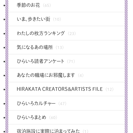
季節のお花
(65)
いま、歩きたい街
(10)
わたしの枚方ランキング
(23)
気になるあの場所
(13)
ひらいろ読者アンケート
(71)
あなたの職場にお邪魔します
(4)
HIRAKATA CREATORS＆ARTISTS FILE
(12)
ひらいろカルチャー
(47)
ひらいろまとめ
(60)
宿泊施設に実際に泊まってみた
(1)