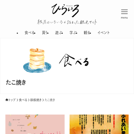
menu
枚方のいろいろが
食べる
買う
遊ぶ
学ぶ
観る
イベント
たこ焼き
トップ
食べる
鉄板焼き
たこ焼き