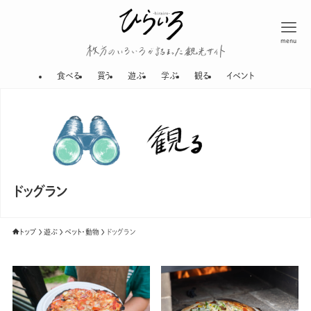
menu
枚方のいろいろが
食べる
買う
遊ぶ
学ぶ
観る
イベント
ドッグラン
トップ
遊ぶ
ペット・動物
ドッグラン