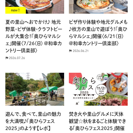
new !
夏の里山へおでかけ♪ 地元
ピザ作り体験や地元グルメも
野菜・ピザ体験・クラフトビー
♪枚方の里山で遊ぼう！「奥ひ
ルが大集合！「奥ひらマルシ
らマルシェ」開催〈6/21(日)
ェ」開催〈7/26(日) @和幸カ
@和幸カントリー倶楽部〉
ントリー倶楽部〉
2026.06.21
2026.07.26
遊んで、食べて、里山の魅力
焚き火や里山グルメに天体
を大満喫♪「奥ひらフェス
観望☆秋をまるごと体験でき
2025」のようす【レポ】
る「奥ひらフェス2025」開催