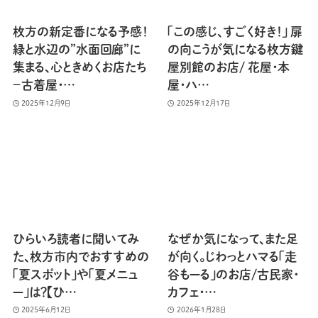
枚方の新定番になる予感！
「この感じ、すごく好き！」 扉
緑と水辺の”水面回廊”に
の向こうが気になる枚方鍵
集まる、心ときめくお店たち
屋別館のお店/ 花屋・本
−古着屋・…
屋・ハ…
2025年12月9日
2025年12月17日
ひらいろ読者に聞いてみ
なぜか気になって、また足
た、枚方市内でおすすめの
が向く。じわっとハマる「走
「夏スポット」や「夏メニュ
谷もーる」のお店/古民家・
ー」は？【ひ…
カフェ・…
2025年6月12日
2026年1月28日