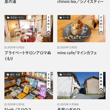
泉の湯
chinois tea／シノイスティー
美容室・サロン
ケーキ
2025年12月2日
2025年12月2日
プライベートサロンアロマぬ
mine cafe/マインカフェ
くもり
書店・本屋
ベーグル
2025年12月1日
2025年11月30日
Sloth /スロウス
長屋つぎのひ