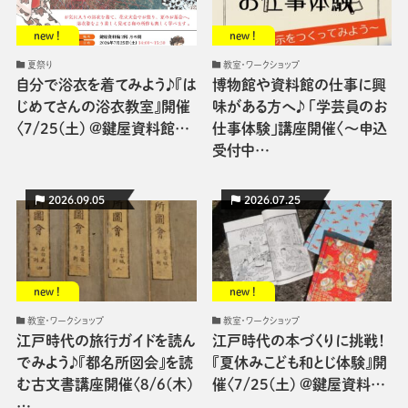
new !
new !
夏祭り
教室・ワークショップ
自分で浴衣を着てみよう♪『は
博物館や資料館の仕事に興
じめてさんの浴衣教室』開催
味がある方へ♪ 「学芸員のお
〈7/25(土) @鍵屋資料館…
仕事体験」講座開催〈〜申込
受付中…
2026.09.05
2026.07.25
new !
new !
教室・ワークショップ
教室・ワークショップ
江戸時代の旅行ガイドを読ん
江戸時代の本づくりに挑戦！
でみよう♪『都名所図会』を読
『夏休みこども和とじ体験』開
む古文書講座開催〈8/6(木)
催〈7/25(土) @鍵屋資料…
…