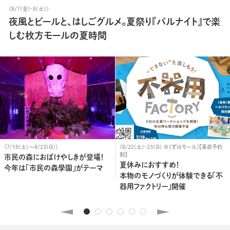
〈8/7(金)・8(土)〉
夜風とビールと、はしごグルメ。
夏祭り『バルナイト』で楽
しむ枚方モールの夏時間
〈7/18(土)〜8/23(日)〉
〈8/22(土)・23(日) @くずはモール〉【事前予約
制】
市民の森におばけやしきが登場！
夏休みにおすすめ！
今年は「市民の森學園」がテーマ
本物のモノづくりが体験できる「不
器用ファクトリー」開催