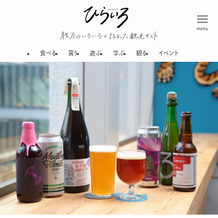
menu
枚方のいろいろが
食べる
買う
遊ぶ
学ぶ
観る
イベント