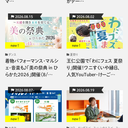
マ…
がテー…
2026.08.15
2026.08.02
new !
new !
ダンス
夏祭り
着物パフォーマンス・マルシ
王仁公園で「わにフェス 夏祭
ェ・音楽も♪「美の祭典 in ひ
り」開催！ワニすくいや縁日、
らかた2026」開催〈8/…
人気YouTuber・けーご…
2026.08.07-
2026.08.19
new !
new !
かき氷
コワーキングスペース・レンタルスペース・