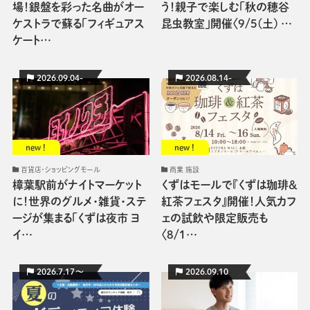
場！銀盤を彩った名曲がオー
う！親子で楽しむ「秋の穂谷
ケストラで蘇る「フィギュアス
昆虫教室」開催〈9/5(土) …
ケート…
2026.09.04-
2026.08.14-
new !
new !
百貨店・ショッピングモール
商業 施設
樟葉駅前がナイトマーケット
くずはモールで『くずは珈琲＆
に！世界のグルメ・雑貨・ステ
紅茶フェスタ』開催！人気カフ
ージが集まる「くずは夜市 ヨ
ェの試飲や限定販売も
イ…
〈8/1…
2026.7.17〜
2026.09.10