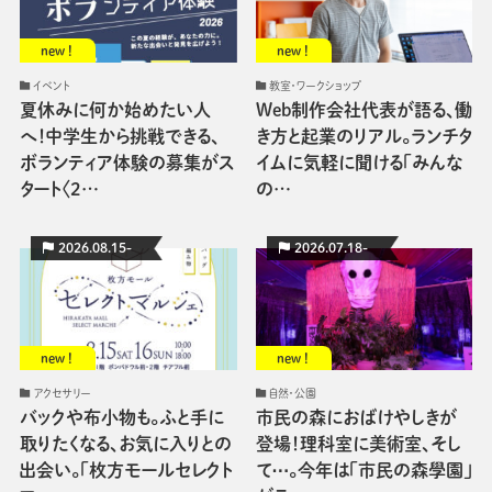
new !
new !
イベント
教室・ワークショップ
夏休みに何か始めたい人
Web制作会社代表が語る、働
へ！中学生から挑戦できる、
き方と起業のリアル。ランチタ
ボランティア体験の募集がス
イムに気軽に聞ける「みんな
タート〈2…
の…
2026.08.15-
2026.07.18-
new !
new !
アクセサリー
自然・公園
バックや布小物も。ふと手に
市民の森におばけやしきが
取りたくなる、お気に入りとの
登場！理科室に美術室、そし
出会い。「枚方モールセレクト
て⋯。今年は「市民の森學園」