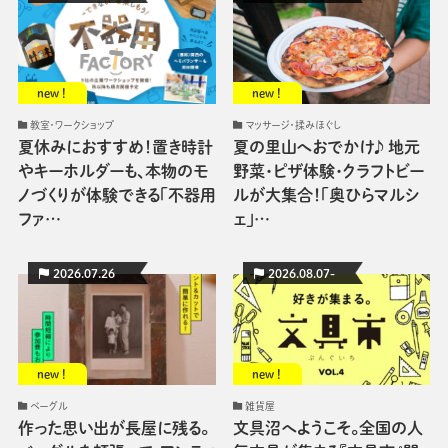
new !
new !
教室・ワークショップ
マッサージ・揉みほぐし
夏休みにおすすめ！置き時計
夏の里山へおでかけ♪ 地元
やキーホルダーも、本物のモ
野菜・ピザ体験・クラフトビー
ノづくりが体験できる「不器用
ルが大集合！「奥ひらマルシ
ファ…
ェ」…
2026.07.26
2026.08.07-
new !
new !
ベーグル
雑貨屋
作った思い出が長屋に残る。
文具沼へようこそ。全国の人