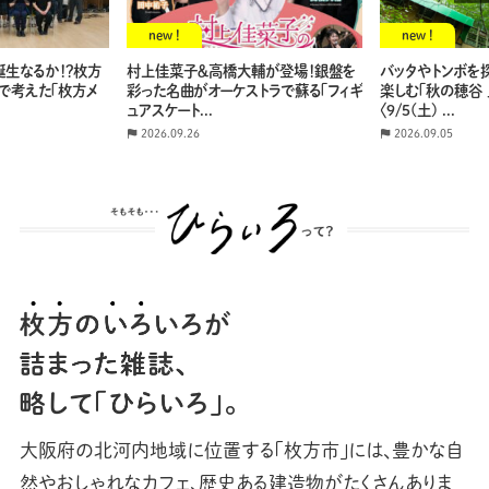
new !
new !
誕生なるか！？枚方
村上佳菜子＆高橋大輔が登場！銀盤を
バッタやトンボを
で考えた「枚方メ
彩った名曲がオーケストラで蘇る「フィギ
楽しむ「秋の穂谷
ュアスケート...
〈9/5(土) ...
2026.09.26
2026.09.05
そもそも・・・
大阪府の北河内地域に位置する「枚方市」には、豊かな自
然やおしゃれなカフェ、歴史ある建造物がたくさんありま