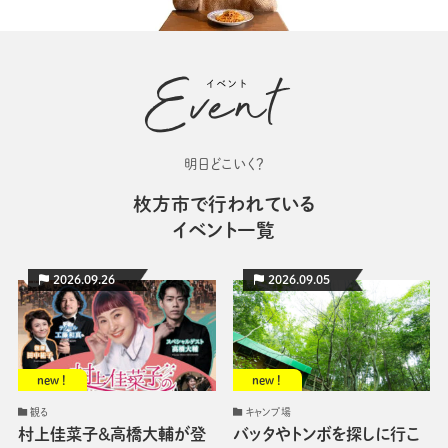
明日どこいく？
枚方市で
行われている
イベント一覧
2026.09.26
2026.09.05
new !
new !
観る
キャンプ場
村上佳菜子＆高橋大輔が登
バッタやトンボを探しに行こ