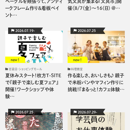
ベーグルを頬張って、アンティ
気文具が集まる『文具市』開
ークフレーム作り＆看板ペイ
催〈8/7(金)～16(日) @…
ント…
2026.07.19-
2026.07.25
new !
new !
百貨店・ショッピングモール
料理教室
夏休みスタート！枚方T-SITE
作る楽しさ、おいしさも♪ 親子
で『親子で楽しむ夏フェア』
で米粉パンやマフィン作りに
開催！ワークショップや体
挑戦！『まるっと！カフェ体験…
験…
2026.07.25
2026.07.29-