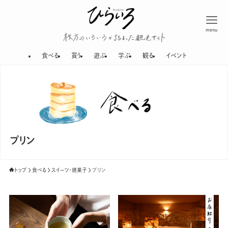
menu
枚方のいろいろが
食べる
買う
遊ぶ
学ぶ
観る
イベント
プリン
トップ
食べる
スイーツ・焼菓子
プリン