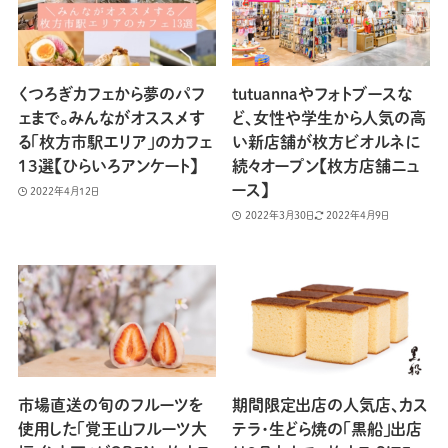
くつろぎカフェから夢のパフ
tutuannaやフォトブースな
ェまで。みんながオススメす
ど、女性や学生から人気の高
る「枚方市駅エリア」のカフェ
い新店舗が枚方ビオルネに
13選【ひらいろアンケート】
続々オープン【枚方店舗ニュ
ース】
2022年4月12日
2022年3月30日
2022年4月9日
市場直送の旬のフルーツを
期間限定出店の人気店、カス
使用した「覚王山フルーツ大
テラ・生どら焼の「黒船」出店