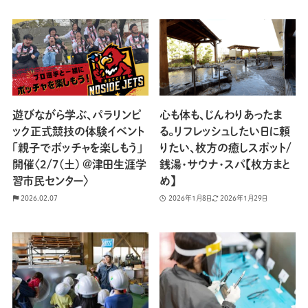
遊びながら学ぶ、パラリンピ
心も体も、じんわりあったま
ック正式競技の体験イベント
る。リフレッシュしたい日に頼
「親子でボッチャを楽しもう」
りたい、枚方の癒しスポット/
開催〈2/7(土) @津田生涯学
銭湯・サウナ・スパ【枚方まと
習市民センター〉
め】
2026.02.07
2026年1月8日
2026年1月29日