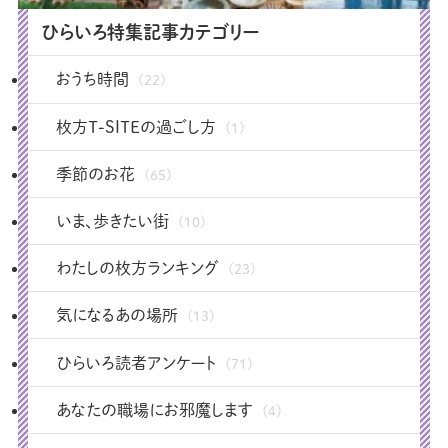
ひらいろ特集記事カテゴリー
おうち時間
(22)
枚方T-SITEの過ごし方
(1)
季節のお花
(65)
いま、歩きたい街
(10)
わたしの枚方ランキング
(23)
気になるあの場所
(13)
ひらいろ読者アンケート
(71)
あなたの職場にお邪魔します
(4)