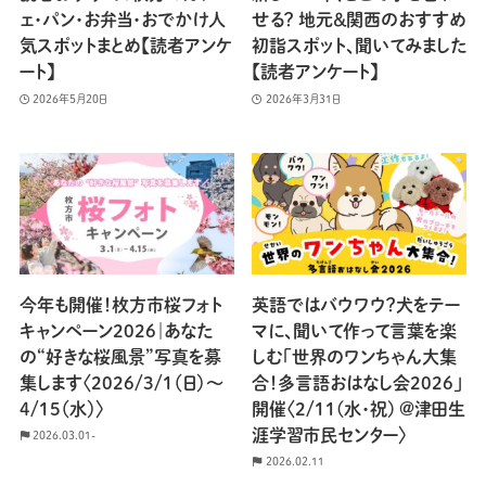
ェ・パン・お弁当・おでかけ人
せる？ 地元＆関西のおすすめ
気スポットまとめ【読者アンケ
初詣スポット、聞いてみました
ート】
【読者アンケート】
2026年5月20日
2026年3月31日
今年も開催！枚方市桜フォト
英語ではバウワウ？犬をテー
キャンペーン2026｜あなた
マに、聞いて作って言葉を楽
の“好きな桜風景”写真を募
しむ「世界のワンちゃん大集
集します〈2026/3/1（日）〜
合！多言語おはなし会2026」
4/15（水）〉
開催〈2/11(水・祝) @津田生
涯学習市民センター〉
2026.03.01-
2026.02.11