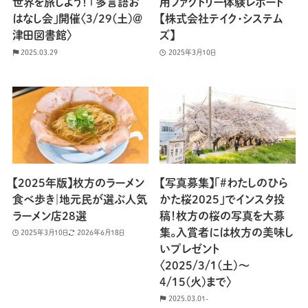
世界を旅しよう！ 「多言語お
用ファクトリー体験レポート
はなし会」開催〈3/29(土)＠
【株式会社テイク・システム
津田図書館〉
ズ】
2025.03.29
2025年3月10日
【2025年版】枚方のラーメン
【写真募集】「#わたしのひら
食べ歩き｜地元民が選ぶ人気
かた桜2025」でインスタ投
ラーメン店28選
稿！枚方の桜の写真を大募
集。入賞者には枚方の美味し
2025年3月10日
2026年6月18日
いプレゼント
〈2025/3/1(土)〜
4/15(火)まで〉
2025.03.01-