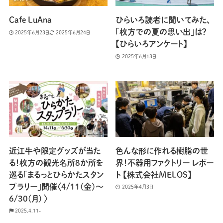
Cafe LuAna
ひらいろ読者に聞いてみた、
「枚方での夏の思い出」は？
2025年6月23日
2025年6月24日
【ひらいろアンケート】
2025年6月13日
近江牛や限定グッズが当た
色んな形に作れる樹脂の世
る！枚方の観光名所8か所を
界！不器用ファクトリー レポー
巡る「まるっとひらかたスタン
ト 【株式会社MELOS】
プラリー」開催〈4/11(金)～
2025年4月3日
6/30(月) 〉
2025.4.11-