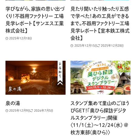
学びながら、家族の思い出づ
見たり聞いたり触ったり五感
くり！不器用ファクトリー 工場
で学べた！あの工具ができる
見学レポート 【サンエス工業
まで。不器用ファクトリー工場
株式会社】
見学レポート 【室本鉄工株式
会社】
2025年12月18日
2025年12月15日
2025年12月28日
泉の湯
スタンプ集めて里山のごほう
びGET！「奥ひら探訪デジタ
2025年12月9日
2026年7月5日
ルスタンプラリー」開催
〈11/1(土)〜12/24(水) @
枚方東部(奥ひら)〉