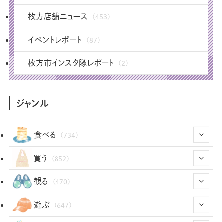
枚方店舗ニュース
(453)
イベントレポート
(87)
枚方市インスタ隊レポート
(2)
ジャンル
食べる
(734)
(43)
買う
(852)
(12)
(66)
(29)
観る
(470)
(12)
(12)
(101)
(8)
(54)
遊ぶ
(647)
(26)
(2)
(5)
(22)