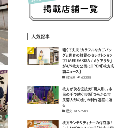
(8)
(25)
(41)
(4)
(7)
(30)
(3)
(14)
(19)
(20)
(94)
(29)
人気記事
(31)
(11)
(18)
軽くて丈夫！カラフルなカゴバッ
(8)
(26)
(29)
グと世界の雑貨のセレクトショッ
プ「MEKEARISA / メケアリサ」
(8)
(18)
が4/9枚方公園にOPEN【枚方店
舗ニュース】
雑貨屋
63358
枚方が誇る伝統美「菊人形」。市
民の手で紡ぐ芸術「ひらかた市
民菊人形の会」の制作過程に迫
る
歴史
57503
枚方ランチ＆ディナーの保存版！