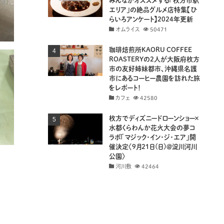
みんながオススメする「枚方市駅
エリア」の絶品グルメ店特集【ひ
らいろアンケート】2024年更新
オムライス
50471
珈琲焙煎所KAORU COFFEE
ROASTERYの2人が大阪府枚方
市の友好姉妹都市、沖縄県名護
市にあるコーヒー農園を訪れた旅
をレポート！
カフェ
42580
枚方でディズニードローンショー×
水都くらわんか花火大会の夢コ
ラボ「マジック・イン・ジ・エア」開
催決定〈9月21日(日)＠淀川河川
公園〉
河川敷
42464