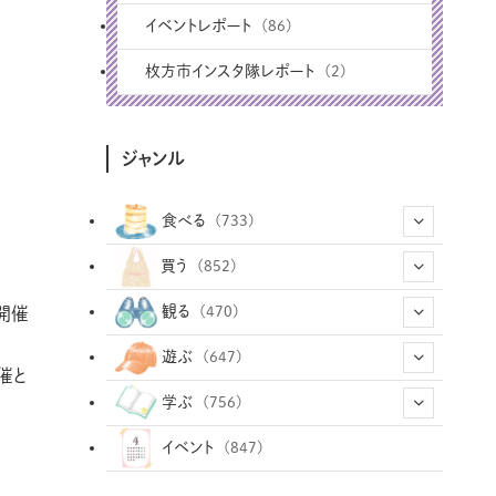
イベントレポート
(86)
枚方市インスタ隊レポート
(2)
ジャンル
食べる
(733)
(43)
買う
(852)
(12)
(66)
(29)
観る
開催
(470)
(12)
(12)
(101)
(8)
(54)
遊ぶ
(647)
催と
(26)
(2)
(5)
(22)
(1)
(72)
(34)
(14)
学ぶ
(756)
(35)
(25)
(3)
(68)
(2)
(34)
(103)
(28)
(29)
(12)
(102)
イベント
(847)
(33)
(36)
(12)
(9)
(296)
(486)
(158)
(34)
(22)
(7)
(3)
(147)
(468)