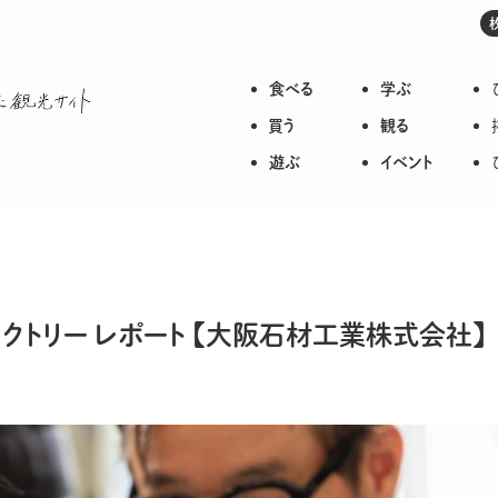
食べる
学ぶ
枚方のいろいろが詰まった観光サイト
買う
観る
遊ぶ
イベント
クトリー レポート 【大阪石材工業株式会社】