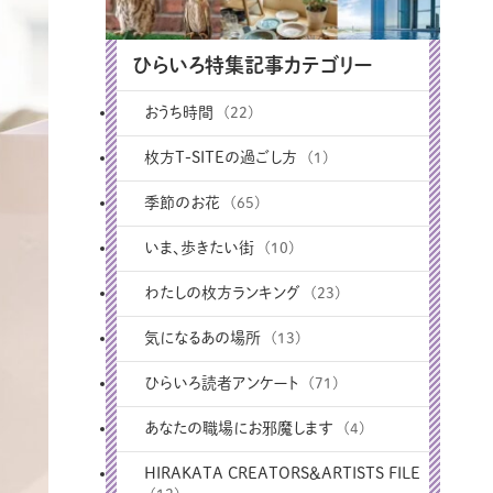
ひらいろ特集記事カテゴリー
おうち時間
(22)
枚方T-SITEの過ごし方
(1)
季節のお花
(65)
いま、歩きたい街
(10)
わたしの枚方ランキング
(23)
気になるあの場所
(13)
ひらいろ読者アンケート
(71)
あなたの職場にお邪魔します
(4)
HIRAKATA CREATORS＆ARTISTS FILE