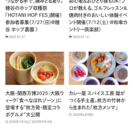
つながる手で、摘みとる実り。
初心者＆おひとり様もOK！プ
穂谷のホップ収穫祭
ロが教える、ゴルフレッスン＆
「HOTANI HOP FES」開催！
焼肉付きのおいしい体験イベ
参加者募集〈7/27(日)@穂
ント開催〈7/12(土) @和幸カ
谷 ホップ農園 〉
ントリー倶楽部〉
2025.07.27
2025.07.12
大阪・関西万博2025｜大阪ウ
カレー屋 スパイス工房 燦が
ィーク「食べなはれゾーン」に
つくる手土産。枚方の竹林か
登場する″枚方発・限定コラ
ら生まれた「枚方メンマ」
ボグルメ″大公開
2025年6月28日
2025年7月1日
2025年9月15日