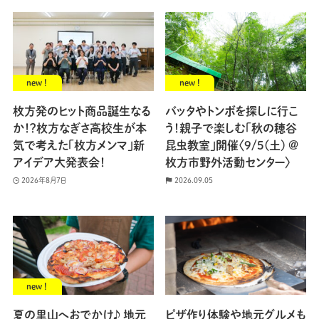
new !
new !
枚方発のヒット商品誕生なる
バッタやトンボを探しに行こ
か！？枚方なぎさ高校生が本
う！親子で楽しむ「秋の穂谷
気で考えた「枚方メンマ」新
昆虫教室」開催〈9/5(土) @
アイデア大発表会！
枚方市野外活動センター〉
2026年8月7日
2026.09.05
new !
夏の里山へおでかけ♪ 地元
ピザ作り体験や地元グルメも