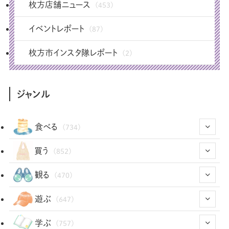
枚方店舗ニュース
(453)
イベントレポート
(87)
枚方市インスタ隊レポート
(2)
ジャンル
食べる
(734)
(43)
買う
(852)
(12)
(66)
(29)
観る
(470)
(12)
(12)
(101)
(8)
(54)
遊ぶ
(647)
(26)
(2)
(5)
(22)
(1)
(72)
(34)
(14)
学ぶ
(757)