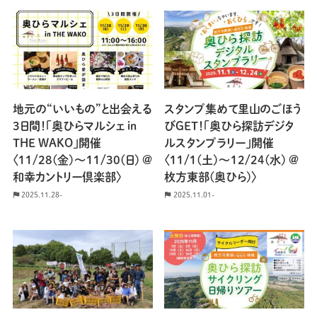
地元の“いいもの”と出会える
スタンプ集めて里山のごほう
3日間！「奥ひらマルシェ in
びGET！「奥ひら探訪デジタ
THE WAKO」開催
ルスタンプラリー」開催
〈11/28(金)〜11/30(日) @
〈11/1(土)〜12/24(水) @
和幸カントリー倶楽部〉
枚方東部(奥ひら)〉
2025.11.28-
2025.11.01-