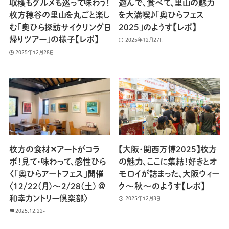
収穫もグルメも巡って味わう！
遊んで、食べて、里山の魅力
枚方穂谷の里山を丸ごと楽し
を大満喫♪「奥ひらフェス
む「奥ひら探訪サイクリング日
2025」のようす【レポ】
帰りツアー」の様子【レポ】
2025年12月27日
2025年12月28日
枚方の食材✕アートがコラ
【大阪・関西万博2025】枚方
ボ！見て・味わって、感性ひら
の魅力、ここに集結！好きとオ
く「奥ひらアートフェス」開催
モロイが詰まった、大阪ウィー
〈12/22(月)〜2/28(土) @
ク〜秋〜のようす【レポ】
和幸カントリー倶楽部〉
2025年12月3日
2025.12.22-