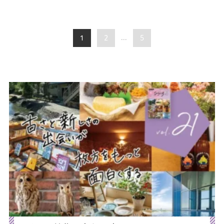
1
2
...
5