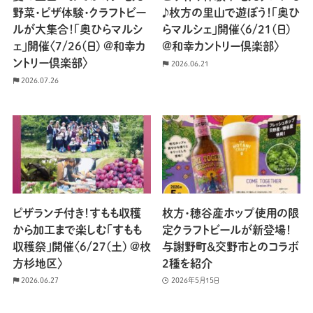
野菜・ピザ体験・クラフトビー
♪枚方の里山で遊ぼう！「奥ひ
ルが大集合！「奥ひらマルシ
らマルシェ」開催〈6/21(日)
ェ」開催〈7/26(日) @和幸カ
@和幸カントリー倶楽部〉
ントリー倶楽部〉
2026.06.21
2026.07.26
ピザランチ付き！すもも収穫
枚方・穂谷産ホップ使用の限
から加工まで楽しむ「すもも
定クラフトビールが新登場！
収穫祭」開催〈6/27(土) @枚
与謝野町＆交野市とのコラボ
方杉地区〉
2種を紹介
2026.06.27
2026年5月15日