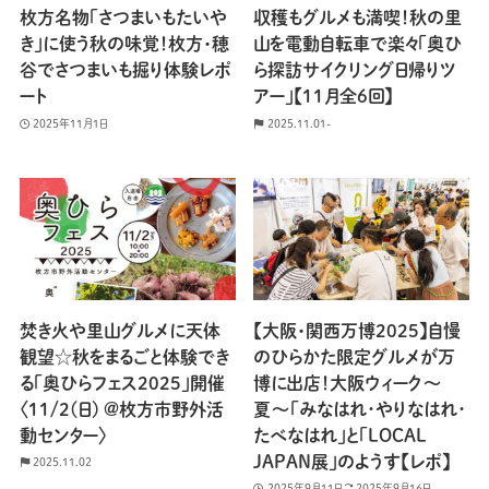
枚方名物「さつまいもたいや
収穫もグルメも満喫！秋の里
き」に使う秋の味覚！枚方・穂
山を電動自転車で楽々「奥ひ
谷でさつまいも掘り体験レポ
ら探訪サイクリング日帰りツ
ート
アー」【11月全6回】
2025年11月1日
2025.11.01-
焚き火や里山グルメに天体
【大阪・関西万博2025】自慢
観望☆秋をまるごと体験でき
のひらかた限定グルメが万
る「奥ひらフェス2025」開催
博に出店！大阪ウィーク〜
〈11/2(日) @枚方市野外活
夏〜「みなはれ･やりなはれ･
動センター〉
たべなはれ」と「LOCAL
JAPAN展」のようす【レポ】
2025.11.02
2025年9月11日
2025年9月16日