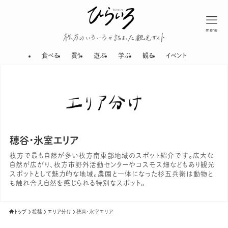
menu
枚方のいろいろが
食べる
買う
遊ぶ
学ぶ
観る
イベント
穂谷・氷室エリア
枚方で最も自然が多い枚方南東部地域のスポット紹介です。広大な
自然が広がり、枚方市野外活動センターやコスモス畑などもあり観光
スポットとして魅力的な地域。農園と一体になった杉五兵衛は動物と
も触れ合え自然を感じられる特別なスポット。
トップ
投稿
エリア分け
穂谷・氷室エリア