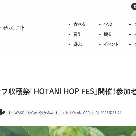
食べる
学ぶ
枚方のいろいろが詰まった観光サイト
買う
観る
遊ぶ
イベント
収穫祭「HOTANI HOP FES」開催！参加
園
2025年7月7日
THE WAKO
ひらかた独歩ふぁーむ
THE HOTANI CRAFT