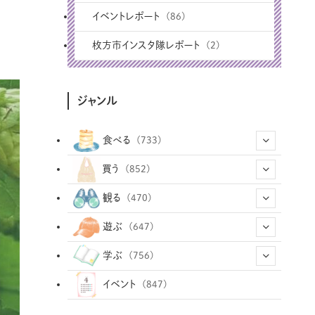
イベントレポート
(86)
枚方市インスタ隊レポート
(2)
ジャンル
食べる
(733)
(43)
買う
(852)
(12)
(66)
(29)
観る
(470)
(12)
(12)
(101)
(8)
(54)
遊ぶ
(647)
(26)
(2)
(5)
(22)
(1)
(72)
(34)
(14)
学ぶ
(756)
(35)
(25)
(3)
(68)
(2)
(34)
(103)
(28)
(29)
(12)
(102)
イベント
(847)
(33)
(36)
(12)
(9)
(296)
(486)
(158)
(34)
(22)
(7)
(3)
(147)
(468)