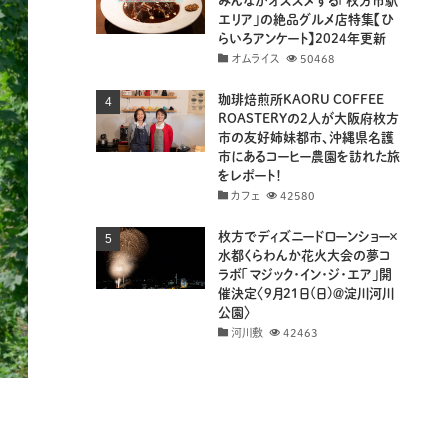
みんながオススメする「枚方市駅
エリア」の絶品グルメ店特集【ひ
らいろアンケート】2024年更新
オムライス
50468
珈琲焙煎所KAORU COFFEE
ROASTERYの2人が大阪府枚方
市の友好姉妹都市、沖縄県名護
市にあるコーヒー農園を訪れた旅
をレポート！
カフェ
42580
枚方でディズニードローンショー×
水都くらわんか花火大会の夢コ
ラボ「マジック・イン・ジ・エア」開
催決定〈9月21日(日)＠淀川河川
公園〉
河川敷
42463