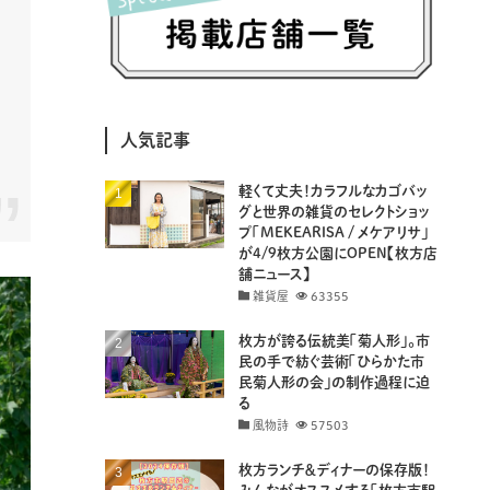
(8)
(25)
(41)
(4)
(7)
(30)
(3)
(14)
(19)
(20)
(94)
(29)
人気記事
(31)
(11)
(18)
軽くて丈夫！カラフルなカゴバッ
(8)
(26)
(29)
グと世界の雑貨のセレクトショッ
プ「MEKEARISA / メケアリサ」
(8)
(18)
が4/9枚方公園にOPEN【枚方店
舗ニュース】
雑貨屋
63355
枚方が誇る伝統美「菊人形」。市
民の手で紡ぐ芸術「ひらかた市
民菊人形の会」の制作過程に迫
る
風物詩
57503
枚方ランチ＆ディナーの保存版！