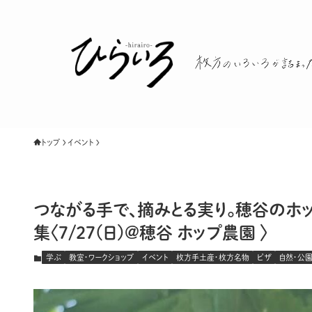
トップ
イベント
つながる手で、摘みとる実り。穂谷のホップ
集〈7/27(日)@穂谷 ホップ農園 〉
学ぶ
教室・ワークショップ
イベント
枚方手土産・枚方名物
ピザ
自然・公