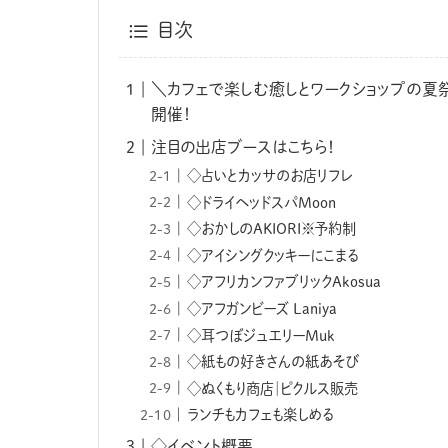
目次
＼カフェで楽しむ癒しとワークショップの夏祭
開催！
注目の出店ブースはこちら！
◇占いとカッサのお店リフレ
◇ドライヘッドスパMoon
◇おかしのAKIORI※予約制
◇アイシングクッキーにこまる
◇アフリカンファブリックAkosua
◇アフガンビーズ Laniya
◇耳つぼジュエリーMuk
◇紙もの好きさんの紙あそび
◇ぬくもり商店｜ピクルス販売
ランチもカフェも楽しめる
◇イベント概要