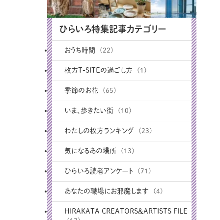
ひらいろ特集記事カテゴリー
おうち時間
(22)
枚方T-SITEの過ごし方
(1)
季節のお花
(65)
いま、歩きたい街
(10)
わたしの枚方ランキング
(23)
気になるあの場所
(13)
ひらいろ読者アンケート
(71)
あなたの職場にお邪魔します
(4)
HIRAKATA CREATORS＆ARTISTS FILE