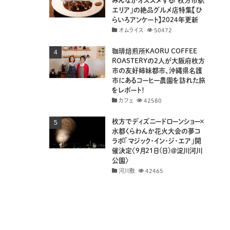
みんながオススメする「枚方市駅
エリア」の絶品グルメ店特集【ひ
らいろアンケート】2024年更新
オムライス
50472
珈琲焙煎所KAORU COFFEE
ROASTERYの2人が大阪府枚方
市の友好姉妹都市、沖縄県名護
市にあるコーヒー農園を訪れた旅
をレポート！
カフェ
42580
枚方でディズニードローンショー×
水都くらわんか花火大会の夢コ
ラボ「マジック・イン・ジ・エア」開
催決定〈9月21日(日)＠淀川河川
公園〉
河川敷
42465