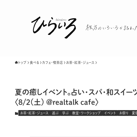
トップ
食べる
カフェ・喫茶店
お茶・紅茶・ジュース
夏の癒しイベント。占い・スパ・和スイー
〈8/2(土) @realtalk cafe〉
お茶・紅茶・ジュース
遊ぶ
学ぶ
教室・ワークショップ
イベント
お祭り
夏