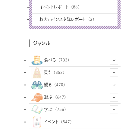
イベントレポート
(86)
枚方市インスタ隊レポート
(2)
ジャンル
食べる
(733)
(43)
買う
(852)
(12)
(66)
(29)
観る
(470)
(12)
(12)
(101)
(8)
(54)
遊ぶ
(647)
(26)
(2)
(5)
(22)
(1)
(72)
(34)
(14)
学ぶ
(756)
(35)
(25)
(3)
(68)
(2)
(34)
(103)
(28)
(29)
(12)
(102)
イベント
(847)
(33)
(36)
(12)
(9)
(296)
(486)
(158)
(34)
(22)
(7)
(3)
(147)
(468)