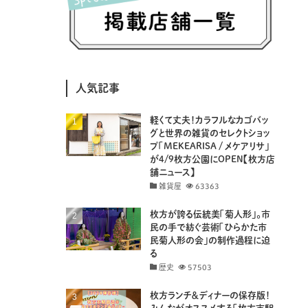
(8)
(25)
(41)
(4)
(7)
(30)
(3)
(14)
(19)
(20)
(94)
(29)
人気記事
(31)
(11)
(18)
軽くて丈夫！カラフルなカゴバッ
(8)
(26)
(29)
グと世界の雑貨のセレクトショッ
プ「MEKEARISA / メケアリサ」
(8)
(18)
が4/9枚方公園にOPEN【枚方店
舗ニュース】
雑貨屋
63363
枚方が誇る伝統美「菊人形」。市
民の手で紡ぐ芸術「ひらかた市
民菊人形の会」の制作過程に迫
る
歴史
57503
枚方ランチ＆ディナーの保存版！