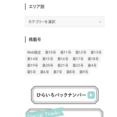
(30)
(207)
(3)
(214)
(3)
(288)
エリア別
(89)
(9)
(180)
(4)
(13)
(48)
(11)
(244)
(2)
(7)
(9)
(197)
(6)
(77)
(24)
(456)
(23)
(83)
(9)
(78)
(2)
(1)
(17)
(128)
(5)
エ
リ
(164)
(45)
(24)
(82)
(457)
(298)
(44)
(1)
(333)
(52)
(5)
(20)
(17)
ア
(146)
(6)
(146)
(130)
(13)
別
(3)
(18)
(1)
(13)
(73)
(1)
掲載号
(128)
(14)
(87)
(280)
(5)
(29)
(27)
(3)
(15)
Web限定
第１０号
第１１号
第１２号
第１３号
(57)
(45)
(2)
(151)
(5)
(3)
(23)
(22)
第１４号
第１５号
第１６号
第１７号
第１８号
(71)
(68)
(7)
(2)
第１９号
第２０号
第２１号
第２２号
第４号
(12)
(50)
(85)
(20)
第５号
第６号
第７号
第８号
第９号
(400)
(140)
(3)
(4)
(5)
(130)
(206)
(5)
(29)
(30)
(2)
(77)
(5)
(72)
(2)
(6)
(24)
(45)
(2)
(1)
(103)
(8)
(12)
(1)
(20)
(30)