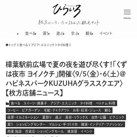
menu
枚方のいろいろが
食べる
買う
遊ぶ
学ぶ
観る
イベント
トップ
食べる
アジア・エスニック
タイ料理
樟葉駅前広場で夏の夜を遊び尽くす！「くず
は夜市 ヨイノクチ」開催〈9/5(金)・6(土)＠
ハピネスパークKUZUHAグラススクエア〉
【枚方店舗ニュース】
食べる
スイーツ・焼菓子
アジア・エスニック
タイ料理
ベトナム 料理
コーヒー
ビアガーデン
宅配・テイクアウト
お茶・紅茶・ジュース
観る
夜景・イルミネーション
夏祭り
遊ぶ
美容・リラックス
自然・公園
ピクニック
買う
ショッピングセンター
マルシェ・手づくり市
雑貨・インテリア・ファッション
商業 施設
百貨店・ショッピングモール
雑貨屋
イベント