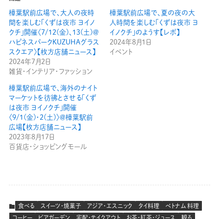
樟葉駅前広場で、大人の夜時
樟葉駅前広場で、夏の夜の大
間を楽しむ「くずは夜市 ヨイノ
人時間を楽しむ「くずは夜市 ヨ
クチ」開催〈7/12(金)、13(土)＠
イノクチ」のようす【レポ】
ハピネスパークKUZUHAグラス
2024年8月1日
スクエア〉【枚方店舗ニュース】
イベント
2024年7月2日
雑貨・インテリア・ファッション
樟葉駅前広場で、海外のナイト
マーケットを彷彿とさせる「くず
は夜市 ヨイノクチ」開催
〈9/1(金)・2(土)〉＠樟葉駅前
広場【枚方店舗ニュース】
2023年8月17日
百貨店・ショッピングモール
食べる
スイーツ・焼菓子
アジア・エスニック
タイ料理
ベトナム 料理
コーヒー
ビアガーデン
宅配・テイクアウト
お茶・紅茶・ジュース
観る