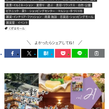
夜景・イルミネーション
夏祭り
遊ぶ
美容・リラックス
自然・公園
ピクニック
買う
ショッピングセンター
マルシェ・手づくり市
雑貨・インテリア・ファッション
商業 施設
百貨店・ショッピングモール
雑貨屋
イベント
くずはモール
よかったらシェアしてね！