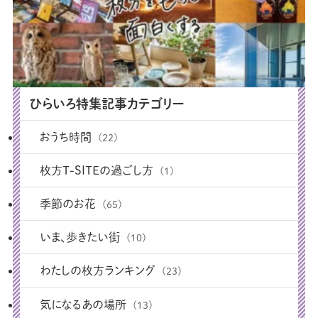
ひらいろ特集記事カテゴリー
おうち時間
(22)
枚方T-SITEの過ごし方
(1)
季節のお花
(65)
いま、歩きたい街
(10)
わたしの枚方ランキング
(23)
気になるあの場所
(13)