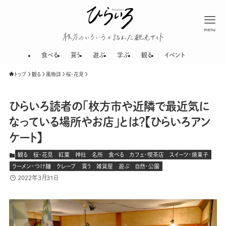
menu
枚方のいろいろが
食べる
買う
遊ぶ
学ぶ
観る
イベント
トップ
観る
風物詩
桜・花見
ひらいろ読者の「枚方市や近隣で最近気に
なっている場所やお店」とは？【ひらいろアン
ケート】
観る
桜・花見
紅葉
神社
名所
食べる
カフェ・喫茶店
スイーツ・焼菓子
ラーメン・つけ麺
クレープ
買う
雑貨屋
遊ぶ
自然・公園
2022年3月31日