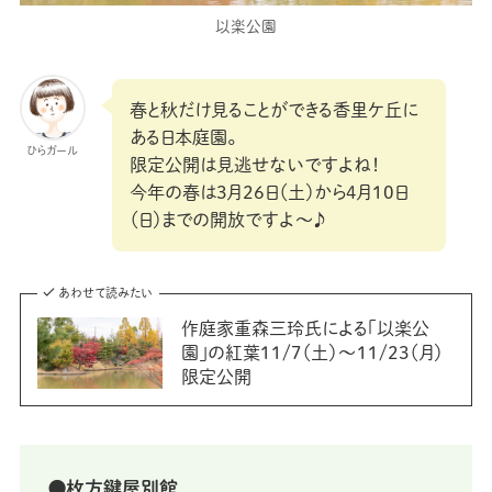
以楽公園
春と秋だけ見ることができる香里ケ丘に
ある日本庭園。
ひらガール
限定公開は見逃せないですよね！
今年の春は3月26日（土）から4月10日
（日）までの開放ですよ〜♪
あわせて読みたい
作庭家重森三玲氏による「以楽公
園」の紅葉11/7（土）〜11/23（月）
限定公開
⚫枚方鍵屋別館