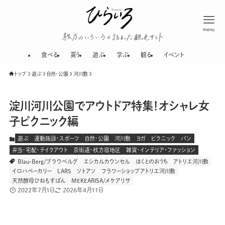
menu
枚方のいろいろが
食べる
買う
遊ぶ
学ぶ
観る
イベント
トップ
遊ぶ
自然・公園
河川敷
淀川河川公園でアウトドア特集！オシャレ女
子ピクニック編
遊ぶ
運動施設・スポーツ
自然・公園
河川敷
ヨガ
ピクニック
パン
弁当・宅配・テイクアウト
京街道・枚方宿地区
雑貨・インテリア・ファッション
Blau-Berg/ブラウベルグ
エシカルカウンセル
ほくとのおうち
アトリエ河川敷
イロハベーカリー
LAR5
ソトアソ
フラワーショップアトリエ河川敷
天然酵母ひねもすぱん
MEKEARISA/メケアリサ
2022年7月1日
2026年4月11日