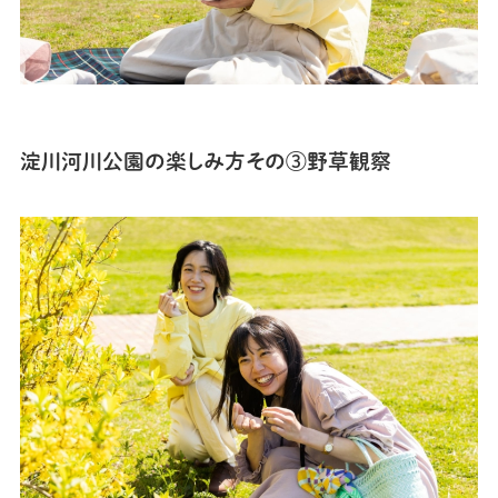
淀川河川公園の
楽しみ方
その
③野草観察