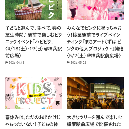
子どもと遊んで、食べて、春の
みんなでピンクに塗っちゃお
芝生時間♪ 駅前で楽しむピク
う！樟葉駅前でライブペイン
ニックイベント「ハピピク」
ティング「まちアートくずは ピ
〈4/18(土)・19(日) ＠樟葉駅
ンクの他人プロジェクト」開催
前広場〉
〈5/2(土) @樟葉駅前広場〉
2026.04.18-
2026.05.02
春休みは、ただのお出かけじ
大きなツリーを囲んで楽しむ
ゃもったいない！子どもの体
樟葉駅前広場で開催された