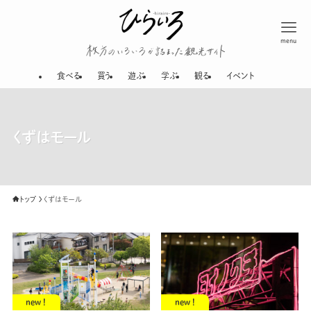
menu
枚方のいろいろが
食べる
買う
遊ぶ
学ぶ
観る
イベント
くずはモール
トップ
くずはモール
new !
new !