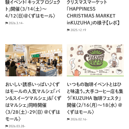
験イベント「キッズプロジェク
クリスマスマーケット
ト」開催〈3/14(土)～
「HAPPINESS
4/12(日)＠くずはモール〉
CHRISTMAS MARKET
inKUZUHA」の様子【レポ】
2026.3.14-
2025.12.19
おいしい誘惑いっぱい♪くず
いつもの珈琲イベントとはひ
はモールの人気マルシェ「パ
と味違う。大手コーヒー店も集
ン＆スイーツマルシェ」＆「くず
う「KUZUHA 珈琲フェスタ」
はマルシェ」同時開催
開催〈2/16(月)〜18(水) @
〈3/28(土)・29(日) @くずは
くずはモール〉
モール〉
2026.02.16-
2026.03.28-