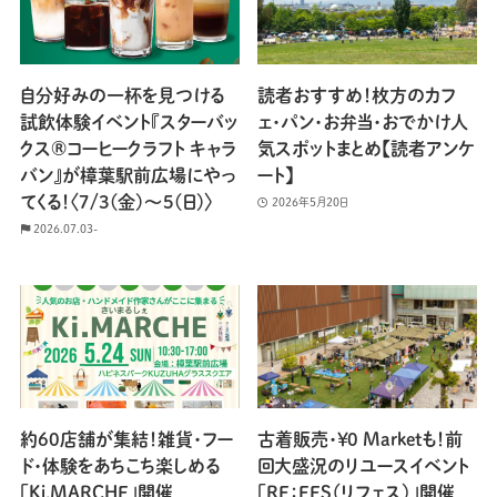
自分好みの一杯を見つける
読者おすすめ！枚方のカフ
試飲体験イベント『スターバッ
ェ・パン・お弁当・おでかけ人
クス®コーヒークラフト キャラ
気スポットまとめ【読者アンケ
バン』が樟葉駅前広場にやっ
ート】
てくる！〈7/3(金)〜5(日)〉
2026年5月20日
2026.07.03-
約60店舗が集結！雑貨・フー
古着販売・￥0 Marketも！前
ド・体験をあちこち楽しめる
回大盛況のリユースイベント
「Ki.MARCHE」開催
「RE：FES（リフェス）」開催