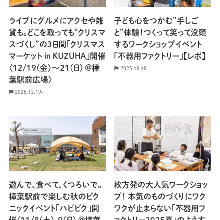
ライブにグルメにアクセや雑
子ども心をつかむ”手しご
貨も。どこを取っても“クリスマ
と”体験！つくって笑って没頭
スづくし”の3日間「クリスマス
するワークショップイベント
マーケット in KUZUHA」開催
「不器用ファクトリー」【レポ】
〈12/19(金)～21(日) @樟
2025.10.18-
葉駅前広場〉
2025.12.19-
遊んで、食べて、くつろいで。
枚方発の大人気ワークショッ
樟葉駅前で楽しむ秋のピク
プ！ 本気のものづくりにワク
ニックイベント「ハピピク」開
ワクが止まらない「不器用フ