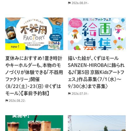
2026.08.01-
new !
夏休みにおすすめ！置き時計
描いた絵が、くずはモール
やキーホルダーも、本物のモ
SANZEN-HIROBAに飾られ
ノづくりが体験できる「不器用
る♪『第5回 京阪Kidsアートフ
ファクトリー」開催
ェス』作品募集〈7/1(水)〜
〈8/22(土)・23(日) @くずは
9/30(水)まで募集〉
モール〉【事前予約制】
2026.07.01-
2026.08.22-