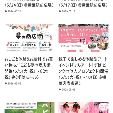
〈5/24(日) @樟葉駅前広場〉
〈5/17(日) ＠樟葉駅前広場〉
2026.05.24
2026.05.17
おしごと体験＆お給料でお買
親子で楽しめる体験型アート
い物も♪「こども夢の商店街」
イベント「まちアートくずは ピ
開催〈5/5(火･祝)〜6(水･
ンクの他人プロジェクト」開催
祝) ＠くずはモール〉
〈5/5(火･祝)〜10(日) @樟
葉宮表参道〉
2026.05.05-
2026.05.05-