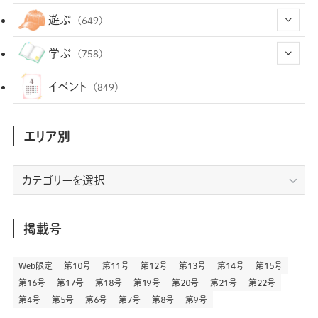
(12)
(12)
(101)
(8)
(54)
遊ぶ
(649)
(26)
(2)
(5)
(22)
(1)
(73)
(34)
(14)
学ぶ
(758)
(35)
(25)
(3)
(68)
(2)
(35)
(104)
(28)
(29)
(12)
(102)
イベント
(849)
(36)
(33)
(12)
(9)
(297)
(487)
(159)
(34)
(22)
(7)
(3)
(148)
(469)
(30)
(207)
(3)
(214)
エリア別
(3)
(289)
(90)
(9)
(180)
(4)
(13)
(48)
(11)
(244)
(2)
(7)
(9)
(197)
(6)
(77)
(24)
(457)
(23)
(83)
エ
(9)
(79)
(2)
(1)
(17)
(128)
(5)
リ
(164)
(45)
(24)
(83)
(458)
(299)
(44)
(1)
(334)
(53)
(5)
(20)
(17)
ア
(146)
(6)
(146)
(130)
別
掲載号
(13)
(3)
(18)
(1)
(13)
(73)
(1)
(128)
(14)
(87)
(280)
(5)
(29)
(28)
(3)
Web限定
第１０号
第１１号
第１２号
第１３号
第１４号
第１５号
(16)
第１６号
第１７号
第１８号
第１９号
第２０号
第２１号
第２２号
(57)
(45)
(2)
(151)
(5)
(3)
(24)
(22)
第４号
第５号
第６号
第７号
第８号
第９号
(71)
(68)
(7)