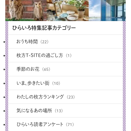
ひらいろ特集記事カテゴリー
おうち時間
(22)
枚方T-SITEの過ごし方
(1)
季節のお花
(65)
いま、歩きたい街
(10)
わたしの枚方ランキング
(23)
気になるあの場所
(13)
ひらいろ読者アンケート
(71)