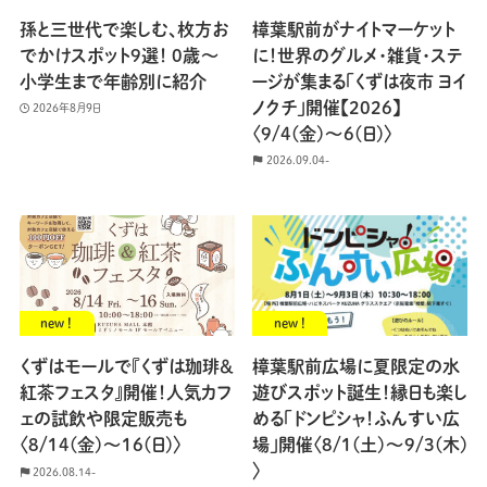
孫と三世代で楽しむ、枚方お
樟葉駅前がナイトマーケット
でかけスポット9選！ 0歳〜
に！世界のグルメ・雑貨・ステ
小学生まで年齢別に紹介
ージが集まる「くずは夜市 ヨイ
ノクチ」開催【2026】
2026年8月9日
〈9/4(金)〜6(日)〉
2026.09.04-
new !
new !
くずはモールで『くずは珈琲＆
樟葉駅前広場に夏限定の水
紅茶フェスタ』開催！人気カフ
遊びスポット誕生！縁日も楽し
ェの試飲や限定販売も
める「ドンピシャ！ふんすい広
〈8/14(金)〜16(日)〉
場」開催〈8/1(土)〜9/3(木)
〉
2026.08.14-