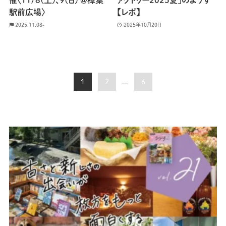
催〈11/8(土)、9(日) ＠樟葉
ァクトリー2025夏」のようす
駅前広場〉
【レポ】
2025.11.08-
2025年10月20日
1
2
...
6