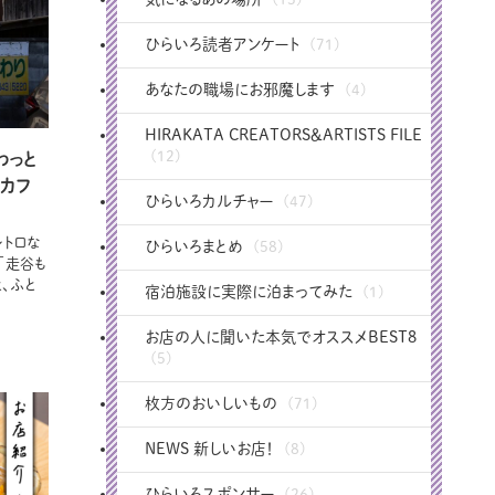
ひらいろ読者アンケート
(71)
あなたの職場にお邪魔します
(4)
HIRAKATA CREATORS＆ARTISTS FILE
(12)
わっと
・カフ
ひらいろカルチャー
(47)
トロな
ひらいろまとめ
(58)
「走谷も
、ふと
宿泊施設に実際に泊まってみた
(1)
お店の人に聞いた本気でオススメBEST8
(5)
枚方のおいしいもの
(71)
NEWS 新しいお店！
(8)
ひらいろスポンサー
(26)