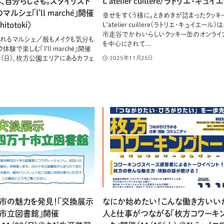
、自分らしさも。スタイリスト
L’atelier cuillere/ラトリエ・キュ
ルシェ「I’ll marché」開催
幸せをすくう様に。ときめきが詰まったクッキ
itotoki〉
L'atelier cuillere(ラトリエ・キュイエール)
市走谷でかわいらしいクッキー缶のオンライ
れるマルシェ／服もメイクも気分も
を中心にされて...
体験で楽しむ「I'll marché」開催
4日(日)、枚方公園エリアにあるカフェ
2025年11月25日
市の魅力を発見！「交換展示
なにか始めたい！こんな働き方いい
市立図書館」開催
人と仕事がつながる「枚方コワーキ