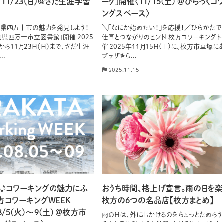
)〜11/23（日）@さだ生涯学習
ーク」開催〈11/15(土) ＠ひらっくコ
ングスペース〉
県四万十市の魅力を発見しよう！
＼「なにか始めたい！」を応援！／ひらかたで
知県四万十市立図書館」開催 2025
仕事とつながりのヒント「枚方コワーキングト
）から11月23日（日）まで、さだ生涯
催 2025年11月15日(土)に、枚方市車塚に
..
プラザきら...
2025.11.15
る♪コワーキングの魅力にふ
おうち時間、格上げ宣言。雨の日を
方コワーキングWEEK
枚方の6つの名品店【枚方まとめ】
〈8/5(火)〜9(土) ＠枚方市
雨の日は、外に出かけるのをちょっとためらう