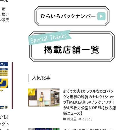
イエール
(130)
(206)
(5)
(29)
(30)
(2)
ー缶
は、枚方
(77)
(5)
(72)
(2)
ン販売
(6)
(24)
(45)
(2)
(1)
(103)
(8)
(12)
(1)
(20)
(30)
(8)
(25)
(41)
(4)
(7)
(30)
(3)
(14)
(19)
(20)
(94)
(29)
人気記事
(31)
(11)
(18)
軽くて丈夫！カラフルなカゴバッ
(8)
(26)
(29)
グと世界の雑貨のセレクトショッ
プ「MEKEARISA / メケアリサ」
(8)
(18)
が4/9枚方公園にOPEN【枚方店
舗ニュース】
かも！
雑貨屋
63363
ングト