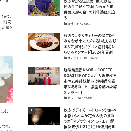
ワーキ
枚方が誇る伝統美「菊人形」。市
民の手で紡ぐ芸術「ひらかた市
民菊人形の会」の制作過程に迫
出会う、
る
ーク」開
歴史
57503
ある 輝き
枚方ランチ＆ディナーの保存版！
みんながオススメする「枚方市駅
エリア」の絶品グルメ店特集【ひ
らいろアンケート】2024年更新
オムライス
50472
珈琲焙煎所KAORU COFFEE
ROASTERYの2人が大阪府枚方
市の友好姉妹都市、沖縄県名護
市にあるコーヒー農園を訪れた旅
をレポート！
カフェ
42580
枚方でディズニードローンショー×
楽しむ
水都くらわんか花火大会の夢コ
ラボ「マジック・イン・ジ・エア」開
。でも、
催決定〈9月21日(日)＠淀川河川