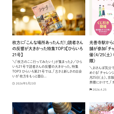
枚方に「こんな場所あったんだ！」読者さん
光善寺駅から
の反響が大きかった特集TOP3【ひらいろ
舗が参加「チ
21号】
催〈4/25(
隈〉
＼「枚方のここ行ってみたい！」が集まった♪／ひら
いろ21号で読者さんの反響の大きかった、特集
＼おさんぽ気分で
TOP３ ひらいろ第21号では、「古さと新しさの出会
めぐる「チャレンジ
いが 枚方をもっと面白...
月25日（土）、
界隈にかけて、「チャ
2026年5月23日
2026.4.25