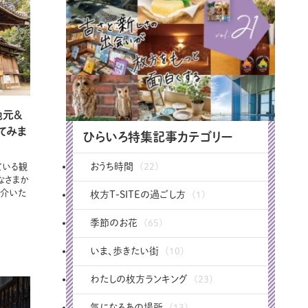
地元＆
てみま
ひらいろ特集記事カテゴリー
おうち時間
ている観
(22)
なさまか
紹介いた
枚方T-SITEの過ごし方
(1)
季節のお花
(65)
いま、歩きたい街
(10)
わたしの枚方ランキング
(23)
気になるあの場所
(13)