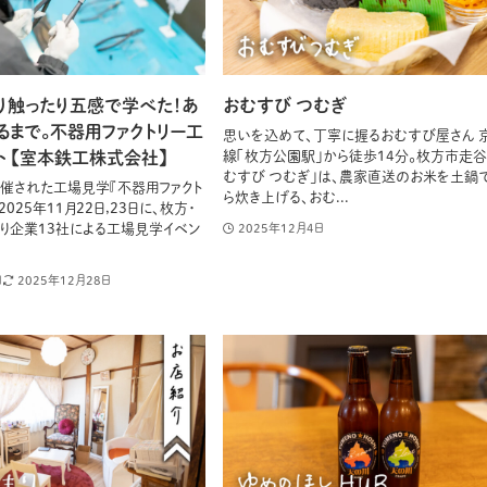
り触ったり五感で学べた！あ
おむすび つむぎ
るまで。不器用ファクトリー工
思いを込めて、丁寧に握るおむすび屋さん 
ト 【室本鉄工株式会社】
線「枚方公園駅」から徒歩14分。枚方市走谷
むすび つむぎ」は、農家直送のお米を土鍋
に開催された工場見学『不器用ファクト
ら炊き上げる、おむ...
2025年11月22日,23日に、枚方・
り企業13社による工場見学イベン
2025年12月4日
日
2025年12月28日