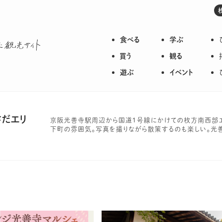
食べる
学ぶ
枚方のいろいろが詰まった観光サイト
買う
観る
遊ぶ
イベント
さだエリ
京阪光善寺駅周辺から国道1号線にかけての枚方南西部
下町の雰囲気。写真を撮りながら散策するのも楽しい。光