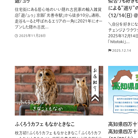
遊/ュゥ
似合うも好きも
による”巡り”のマ
住宅街にある居心地のいい隠れ古民家の輸入雑貨
〈12/14(日) ＠h
店「遊/ュゥ」 京阪「光善寺駅」から徒歩10分。通称、
走谷もーると呼ばれるエリアの一角に2021年にオー
＼自分を好きにな
プンした隠れ古民...
チェンジ♪ ワクワク
2025年12月1
2025年11月28日
「hitotoki」...
2025.12.14
ふくろうカフェ もなかときなこ
高知県四万十
高知県四万十
枚方初！ふくろうカフェ もなかときなこ 「ふくろうカフ