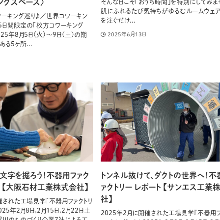
ングスペース〉
そんな日こそ「おうち時間」を特別にしてみま
肌にふれるたび気持ちがゆるむルームウェア
ーキング巡り♪／世界コワーキン
を注ぐだけ...
5日間限定の「枚方コワーキング
2025年8月5日(火)〜9日(土)の期
2025年6月13日
る5ヶ所...
、文字を掘ろう！不器用ファク
トンネル抜けて、ダクトの世界へ！不
ト 【大阪石材工業株式会社】
ァクトリー レポート 【サンエス工業
社】
開催された工場見学『不器用ファクトリ
025年2月8日,2月15日,2月22日土
2025年2月に開催された工場見学『不器用フ
屋川のものづくり企業7社による工