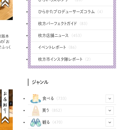
ひらかたプロデューサーズコラム
(4)
枚方パーフェクトガイド
(83)
枚方店舗ニュース
(453)
京阪本
の「お
でふっく
イベントレポート
(86)
枚方市インスタ隊レポート
(2)
ジャンル
食べる
(733)
(43)
買う
(852)
(12)
(66)
(29)
観る
(470)