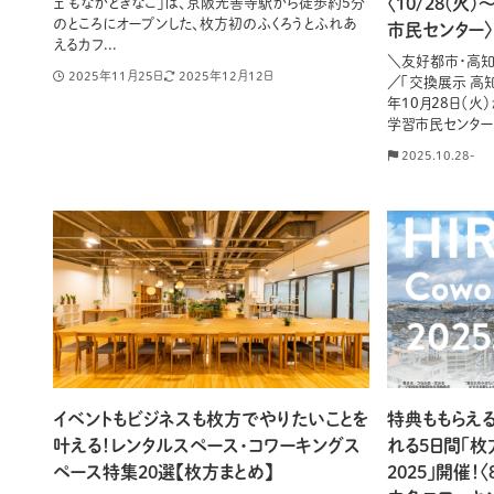
〈10/28(火
ェ もなかときなこ」は、京阪光善寺駅から徒歩約5分
のところにオープンした、枚方初のふくろうとふれあ
市民センター〉
えるカフ...
＼友好都市・高知
2025年11月25日
2025年12月12日
／「交換展示 高
年10月28日（火
学習市民センター.
2025.10.28-
イベントもビジネスも枚方でやりたいことを
特典ももらえ
叶える！レンタルスペース・コワーキングス
れる5日間「枚
ペース特集20選【枚方まとめ】
2025」開催！