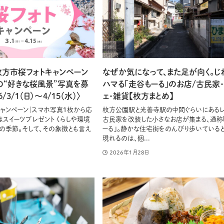
枚方市桜フォトキャンペーン
なぜか気になって、また足が向く。じ
たの“好きな桜風景”写真を募
ハマる「走谷もーる」のお店/古民家
/3/1（日）〜4/15（水）〉
ェ・雑貨【枚方まとめ】
キャンペーン｜スマホ写真1枚から応
枚方公園駅と光善寺駅の中間ぐらいにあるレ
はスイーツプレゼント くらしや環境
古民家を改装した小さなお店が集まる、通称
の季節。そして、その象徴とも言え
ーる」。静かな住宅街をのんびり歩いていると
現れるのは、個...
2026年1月28日