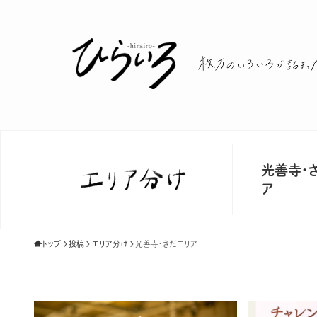
光善寺・
ア
トップ
投稿
エリア分け
光善寺・さだエリア