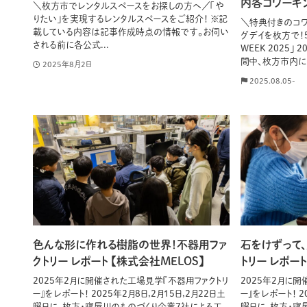
内各コワーキ
＼枚方市でレンタルスペースをお探しの方へ／「や
りたい」を実現するレンタルスペースをご紹介！ ※記
＼特典付きのコワ
載している内容は記事作成時点の情報です。お伺い
グデイを枚方で！
される前に各公式...
WEEK 2025」 
間中、枚方市内にあ
2025年8月2日
2025.08.05-
色んな形に作れる樹脂の世界！不器用ファ
石をけずって
クトリー レポート 【株式会社MELOS】
トリー レポー
2025年2月に開催された工場見学『不器用ファクトリ
2025年2月に
ー』をレポート！ 2025年2月8日,2月15日,2月22日土
ー』をレポート！ 2
曜日に、枚方・寝屋川のものづくり企業7社による工
曜日に、枚方・寝