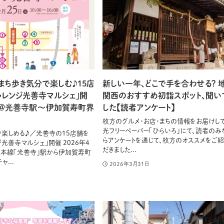
まち歩き気分で楽しむ♪15店
新しい一年、どこで手を合わせる？ 
ャレンジ光善寺マルシェ」開
関西のおすすめ初詣スポット、聞い
土) @光善寺駅〜伊加賀寿町界
した【読者アンケート】
枚方のグルメ・お店・まちの情報をお届けし
光フリーペーパー「ひらいろ」にて、読者のみ
楽しめる♪／光善寺の15店舗を
らアンケートを通じて、枚方のオススメをご
光善寺マルシェ」開催 2026年4
だきました...
京阪本線「光善寺」駅から伊加賀寿町
...
2026年3月31日