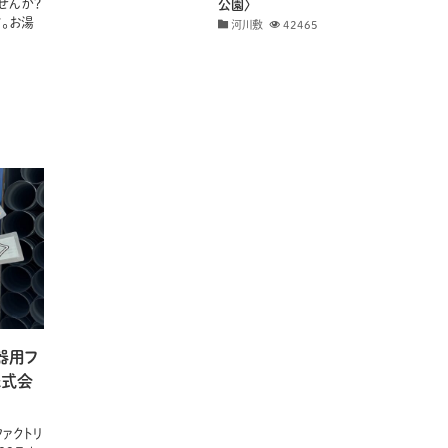
せんか？
公園〉
。お湯
河川敷
42465
器用フ
株式会
ァクトリ