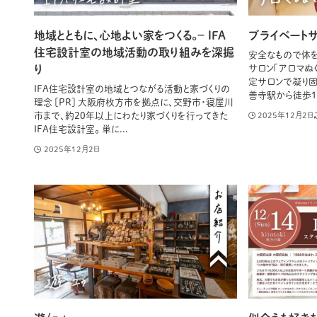
地域とともに、心地よい家をつくる。− IFA
プライベート
住宅設計室の地域活動の取り組みを深掘
安全なもので体
り
サロン「アロマぬく
定サロンで凝り固
IFA住宅設計室の地域とつながる活動と家づくりの
善寺駅から徒歩10
理念 [PR] 大阪府枚方市を拠点に、交野市・寝屋川
市まで、約20年以上にわたり家づくりを行ってきた
2025年12月2日
IFA住宅設計室。 単に...
2025年12月2日