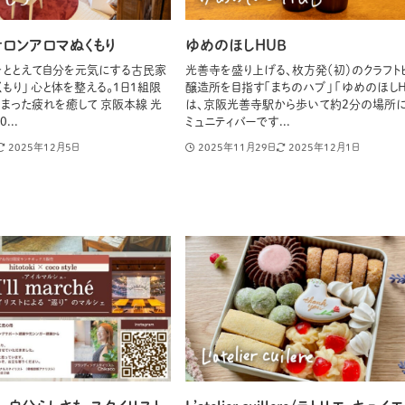
サロンアロマぬくもり
ゆめのほしHUB
をととえて自分を元気にする古民家
光善寺を盛り上げる、枚方発（初）のクラフト
もり」 心と体を整える。1日1組限
醸造所を目指す「まちのハブ」 「ゆめのほしH
まった疲れを癒して 京阪本線 光
は、京阪光善寺駅から歩いて約2分の場所
...
ミュニティバーです...
2025年12月5日
2025年11月29日
2025年12月1日