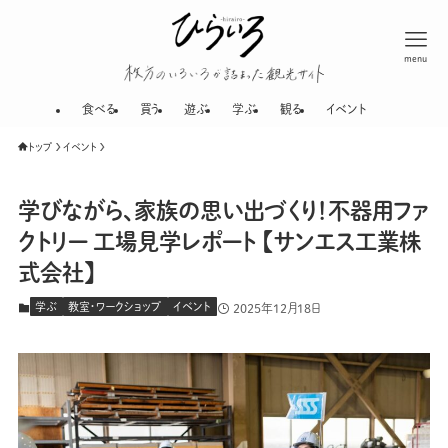
menu
枚方のいろいろが
食べる
買う
遊ぶ
学ぶ
観る
イベント
トップ
イベント
学びながら、家族の思い出づくり！不器用ファ
クトリー 工場見学レポート 【サンエス工業株
式会社】
学ぶ
教室・ワークショップ
イベント
2025年12月18日