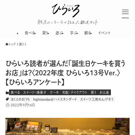
menu
枚方のいろいろが
食べる
買う
遊ぶ
学ぶ
観る
イベント
トップ
買う
ひらいろ読者が選んだ「誕生日ケーキを買う
お店」は？〈2022年度 ひらいろ13号Ver.〉
【ひらいろアンケート】
食べる
スイーツ・焼菓子
ケーキ
宅配・テイクアウト
買う
お土産
ほくとのおうち
highstandard/ハイスタンダード
スイーツ工房れんげそう
2022年9月16日