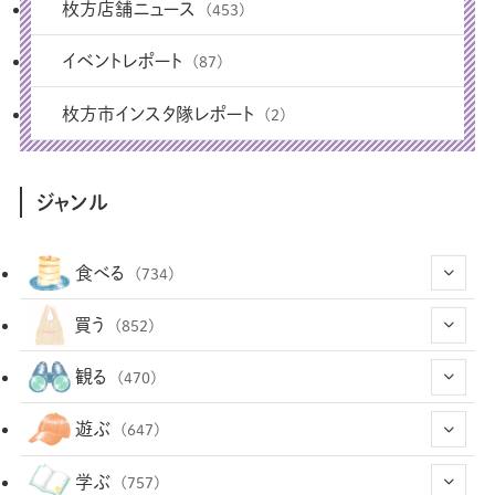
枚方店舗ニュース
(453)
イベントレポート
(87)
枚方市インスタ隊レポート
(2)
ジャンル
食べる
(734)
(43)
買う
(852)
(12)
(66)
(29)
観る
(470)
(12)
(12)
(101)
(8)
(54)
遊ぶ
(647)
(26)
(2)
(5)
(22)
(1)
(72)
(34)
(14)
学ぶ
(757)