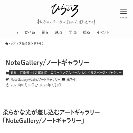
menu
枚方のいろいろが
食べる
買う
遊ぶ
学ぶ
観る
イベント
トップ
店舗情報
第７号
NoteGallery/ノートギャラリー
観る
京街道・枚方宿地区
コワーキングスペース・レンタルスペース・ギャラリー
NoteGallery＋Cafe/ノートギャラリー
第７号
2020年8月30日
2026年7月2日
柔らかな光が差し込むアートギャラリー
「NoteGallery/ノートギャラリー」