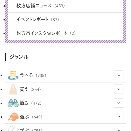
枚方店舗ニュース
(453)
イベントレポート
(87)
枚方市インスタ隊レポート
(2)
ジャンル
食べる
(735)
(43)
買う
(854)
(12)
(66)
(29)
観る
(472)
(12)
(12)
(101)
(8)
(54)
遊ぶ
(649)
(26)
(2)
(5)
(22)
(1)
(73)
(34)
(14)
学ぶ
(758)