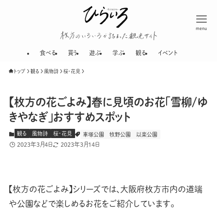
menu
枚方のいろいろが
食べる
買う
遊ぶ
学ぶ
観る
イベント
トップ
観る
風物詩
桜・花見
【枚方の花ごよみ】春に見頃のお花「雪柳/ゆ
きやなぎ」おすすめスポット
観る
風物詩
桜・花見
車塚公園
牧野公園
以楽公園
2023年3月4日
2023年3月14日
【枚方の花ごよみ】シリーズでは、大阪府枚方市内の道端
や公園などで楽しめるお花をご紹介しています。