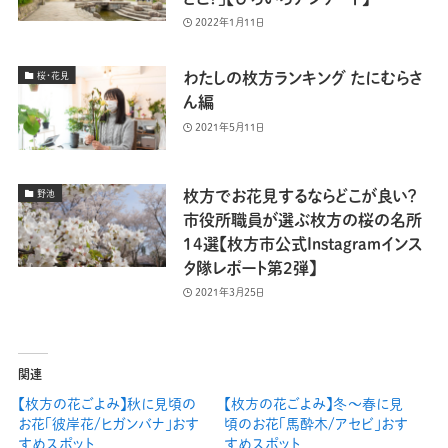
2022年1月11日
わたしの枚方ランキング たにむらさ
桜・花見
ん編
2021年5月11日
枚方でお花見するならどこが良い？
野池
市役所職員が選ぶ枚方の桜の名所
14選【枚方市公式Instagramインス
タ隊レポート第2弾】
2021年3月25日
関連
【枚方の花ごよみ】秋に見頃の
【枚方の花ごよみ】冬〜春に見
お花「彼岸花/ヒガンバナ」おす
頃のお花「馬酔木/アセビ」おす
すめスポット
すめスポット