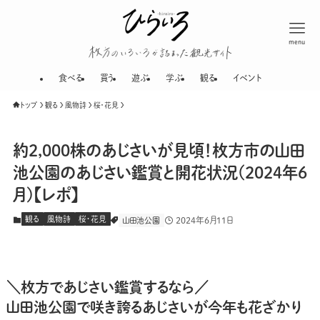
menu
枚方のいろいろが
食べる
買う
遊ぶ
学ぶ
観る
イベント
トップ
観る
風物詩
桜・花見
約2,000株のあじさいが見頃！枚方市の山田
池公園のあじさい鑑賞と開花状況(2024年6
月)【レポ】
観る
風物詩
桜・花見
2024年6月11日
山田池公園
＼枚方であじさい鑑賞するなら／
山田池公園で咲き誇るあじさいが今年も花ざかり