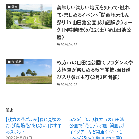
美味しい楽しい地元を知って・触れ
野池
て・楽しめるイベント「関西地元もん
祭り in 山田池公園」＆「謎解きウォー
ク」同時開催〈6/22(土) @山田池公
園〉
2024.06.22
枚方市の山田池公園でフラダンスや
桜・花見
太極拳が楽しめる教室開催。当日飛
び入り参加も可〈2月2回開催〉
2024.02.02-
関連
【枚方の花ごよみ】夏に見頃の
5/25(土)より枚方市の山田池
お花「紫陽花/あじさい」おすす
公園で「花しょうぶ園」開園。ガ
めスポット
イドツアーなど関連イベントも
2022年8月1日
〈〜6/25(火) ＠山田池公園〉