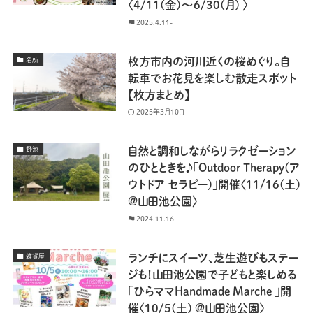
〈4/11(金)～6/30(月) 〉
2025.4.11-
枚方市内の河川近くの桜めぐり。自
名所
転車でお花見を楽しむ散走スポット
【枚方まとめ】
2025年3月10日
自然と調和しながらリラクゼーション
野池
のひとときを♪「Outdoor Therapy(ア
ウトドア セラピー)」開催〈11/16(土)
@山田池公園〉
2024.11.16
ランチにスイーツ、芝生遊びもステー
雑貨屋
ジも！山田池公園で子どもと楽しめる
「ひらママHandmade Marche 」開
催〈10/5(土) @山田池公園〉