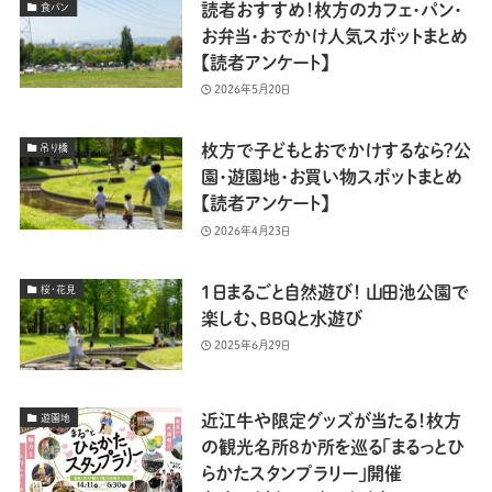
読者おすすめ！枚方のカフェ・パン・
食パン
お弁当・おでかけ人気スポットまとめ
【読者アンケート】
2026年5月20日
枚方で子どもとおでかけするなら？公
吊り橋
園・遊園地・お買い物スポットまとめ
【読者アンケート】
2026年4月23日
1日まるごと自然遊び！ 山田池公園で
桜・花見
楽しむ、BBQと水遊び
2025年6月29日
近江牛や限定グッズが当たる！枚方
遊園地
の観光名所8か所を巡る「まるっとひ
らかたスタンプラリー」開催