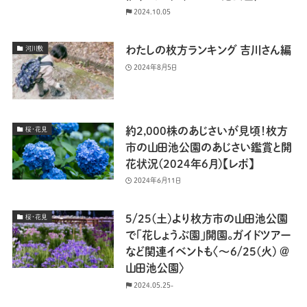
2024.10.05
わたしの枚方ランキング 吉川さん編
河川敷
2024年8月5日
約2,000株のあじさいが見頃！枚方
桜・花見
市の山田池公園のあじさい鑑賞と開
花状況(2024年6月)【レポ】
2024年6月11日
5/25(土)より枚方市の山田池公園
桜・花見
で「花しょうぶ園」開園。ガイドツアー
など関連イベントも〈〜6/25(火) ＠
山田池公園〉
2024.05.25-