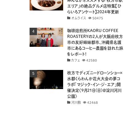
みんながオススメする「枚方市駅
エリア」の絶品グルメ店特集【ひ
らいろアンケート】2024年更新
オムライス
50475
珈琲焙煎所KAORU COFFEE
ROASTERYの2人が大阪府枚方
市の友好姉妹都市、沖縄県名護
市にあるコーヒー農園を訪れた旅
をレポート！
カフェ
42580
枚方でディズニードローンショー×
水都くらわんか花火大会の夢コ
ラボ「マジック・イン・ジ・エア」開
催決定〈9月21日(日)＠淀川河川
公園〉
河川敷
42468