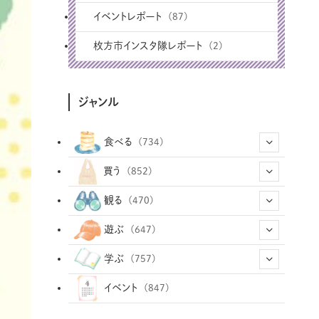
イベントレポート
(87)
枚方市インスタ隊レポート
(2)
ジャンル
食べる
(734)
(43)
買う
(852)
(12)
(66)
(29)
観る
(470)
(12)
(12)
(101)
(8)
(54)
遊ぶ
(647)
(26)
(2)
(5)
(22)
(1)
(72)
(34)
(14)
学ぶ
(757)
(35)
(25)
(3)
(68)
(2)
(34)
(103)
(28)
(29)
(12)
(102)
イベント
(847)
(33)
(36)
(12)
(9)
(296)
(486)
(158)
(34)
(22)
(7)
(3)
(147)
(468)