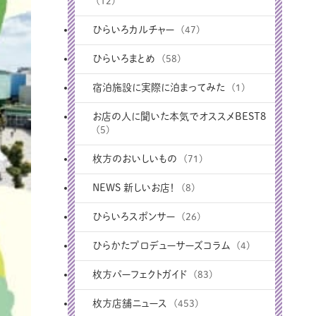
(12)
ひらいろカルチャー
(47)
ひらいろまとめ
(58)
宿泊施設に実際に泊まってみた
(1)
お店の人に聞いた本気でオススメBEST8
(5)
枚方のおいしいもの
(71)
NEWS 新しいお店！
(8)
ひらいろスポンサー
(26)
ひらかたプロデューサーズコラム
(4)
枚方パーフェクトガイド
(83)
枚方店舗ニュース
(453)