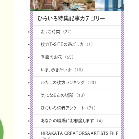
ひらいろ特集記事カテゴリー
おうち時間
(22)
枚方T-SITEの過ごし方
(1)
季節のお花
(65)
いま、歩きたい街
(10)
わたしの枚方ランキング
(23)
気になるあの場所
(13)
ひらいろ読者アンケート
(71)
あなたの職場にお邪魔します
(4)
HIRAKATA CREATORS＆ARTISTS FILE