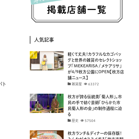
(8)
(25)
(41)
(4)
(7)
(30)
(3)
(14)
(19)
(20)
(94)
(29)
人気記事
(31)
(11)
(18)
軽くて丈夫！カラフルなカゴバッ
(8)
(26)
(29)
グと世界の雑貨のセレクトショッ
プ「MEKEARISA / メケアリサ」
(8)
(18)
が4/9枚方公園にOPEN【枚方店
舗ニュース】
パト
雑貨屋
63372
枚方が誇る伝統美「菊人形」。市
民の手で紡ぐ芸術「ひらかた市
民菊人形の会」の制作過程に迫
る
歴史
57504
枚方ランチ＆ディナーの保存版！