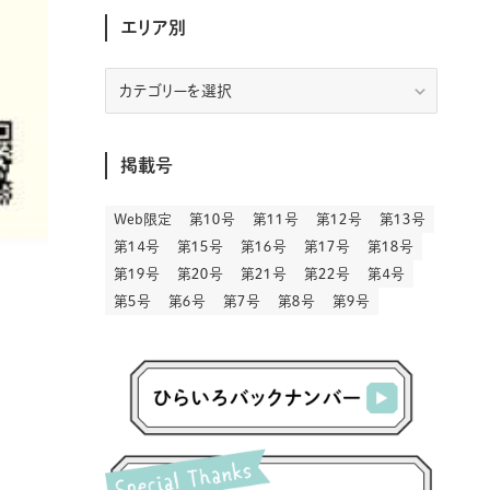
(30)
(207)
(3)
(214)
(3)
(288)
エリア別
(89)
(9)
(180)
(4)
(13)
(48)
(11)
(244)
(2)
(7)
(9)
(197)
(6)
(77)
(24)
(456)
(23)
(83)
(9)
(78)
(2)
(1)
(17)
(128)
(5)
エ
リ
(164)
(45)
(24)
(82)
(457)
(298)
(44)
(1)
(333)
(52)
(5)
(20)
(17)
ア
(146)
(6)
(146)
(130)
(13)
別
(3)
(18)
(1)
(13)
(73)
(1)
掲載号
(128)
(14)
(87)
(280)
(5)
(29)
(27)
(3)
(15)
Web限定
第１０号
第１１号
第１２号
第１３号
(57)
(45)
(2)
(151)
(5)
(3)
(23)
(22)
第１４号
第１５号
第１６号
第１７号
第１８号
(71)
(68)
(7)
(2)
第１９号
第２０号
第２１号
第２２号
第４号
(12)
(50)
(85)
(20)
第５号
第６号
第７号
第８号
第９号
(400)
(140)
(3)
(4)
(5)
(130)
(207)
(5)
(29)
(30)
(2)
(77)
(5)
(72)
(2)
(6)
(24)
(45)
(2)
(1)
(103)
(8)
(12)
(1)
(20)
(30)