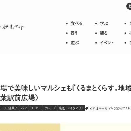
食べる
学ぶ
枚方のいろいろが詰まった観光サイト
買う
観る
遊ぶ
イベント
場で美味しいマルシェも『くるまとくらす。地
樟葉駅前広場〉
イーツ・焼菓子
パン
コーヒー
クレープ
宅配・テイクアウト
2024年5月
くずはモール