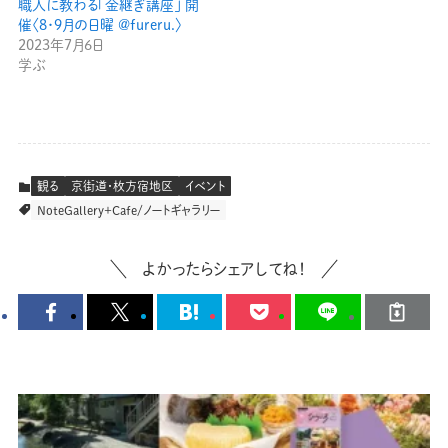
職人に教わる「金継ぎ講座」 開
催〈8･9月の日曜 @fureru.〉
2023年7月6日
学ぶ
観る
京街道・枚方宿地区
イベント
NoteGallery＋Cafe/ノートギャラリー
よかったらシェアしてね！