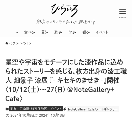
menu
枚方のいろいろが
食べる
買う
遊ぶ
学ぶ
観る
イベント
トップ
イベント
星空や宇宙をモチーフにした漆作品に込め
られたストーリーを感じる、枚方出身の漆工職
人 畑景子 漆展 『- キセキのきせき -』開催
〈10/12(土)〜27(日) @NoteGallery＋
Cafe〉
観る
京街道・枚方宿地区
イベント
NoteGallery＋Cafe/ノートギャラリー
2024年10月8日
2024年10月13日