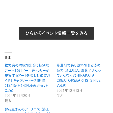
ひらいろイベント情報一覧をみる
関連
枚方宿の町家で出会う特別な
接着剤であり塗料である漆の
アート体験！ノートギャラリーが
魅力！漆工職人、畑景子さんっ
提案するアートを楽しむ鑑賞ガ
てどんな人？【HIRAKATA
イド 『ギャラリートーク』開催
CREATORS＆ARTISTS FILE
〈12/15(日) @NoteGallery＋
Vol.9】
Cafe〉
2021年12月13日
2024年11月20日
学ぶ
観る
お花屋さんのアトリエで、漆工