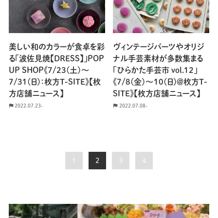
美しい和のカラーが食卓を彩
ヴィンテージパーツやオリジ
る「波佐見焼【DRESS】」POP
ナル手芸素材が多数集まる
UP SHOP《7/23(土)～
「ひらかた手芸市 vol.12」
7/31(日)：枚方T-SITE》【枚
《7/8(金)〜10(日)＠枚方T-
方店舗ニュース】
SITE》【枚方店舗ニュース】
2022.07.23-
2022.07.08-
1
2
3
4