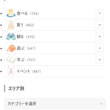
食べる
(734)
(43)
買う
(852)
(12)
(66)
(29)
観る
(470)
(12)
(12)
(101)
(8)
(54)
遊ぶ
(647)
(26)
(2)
(5)
(22)
(1)
(72)
(34)
(14)
学ぶ
(757)
(35)
(25)
(3)
(68)
(2)
(34)
(103)
(28)
(29)
(12)
(102)
イベント
(847)
(36)
(33)
(12)
(9)
(296)
(486)
(158)
(34)
(22)
(7)
(3)
(147)
(468)
(30)
(207)
(3)
(214)
エリア別
(3)
(288)
(89)
(9)
(180)
(4)
(13)
(48)
(11)
(244)
(2)
(7)
(9)
(197)
(6)
(77)
(24)
(456)
(23)
(83)
エ
(9)
(78)
(2)
(1)
(17)
(128)
(5)
リ
(164)
(45)
(24)
(82)
(457)
(298)