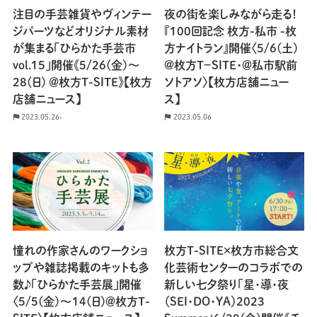
注目の手芸雑貨やヴィンテー
夜の街を楽しみながら走る！
ジパーツなどオリジナル素材
『100回記念 枚方-私市 -枚
が集まる「ひらかた手芸市
方ナイトラン』開催〈5/6(土)
vol.15」開催《5/26(金)〜
@枚方T−SITE・＠私市駅前
28(日) ＠枚方T-SITE》【枚方
ソトアソ〉【枚方店舗ニュー
店舗ニュース】
ス】
2023.05.26-
2023.05.06
憧れの作家さんのワークショ
枚方T-SITE×枚方市総合文
ップや雑誌掲載のキットも多
化芸術センターのコラボでの
数♪「ひらかた手芸展」開催
新しい七夕祭り「星・導・夜
〈5/5(金)〜14(日)＠枚方T-
（SEI・DO・YA）2023