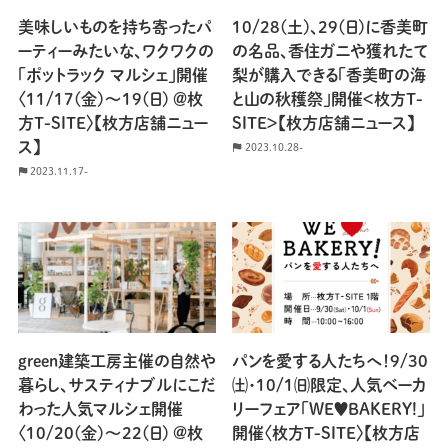
美味しいものを持ち寄ったパ
10/28(土)、29(日)に香美町
ーティーみたいな、ワクワクの
の名品、香住ガニや獲れたて
「ポットラック マルシェ」開催
梨が購入できる「香美町の海
〈11/17(金)〜19(日) ＠枚
と山の秋穫祭」開催＜枚方T-
方T-SITE〉【枚方店舗ニュー
SITE＞【枚方店舗ニュース】
ス】
2023.10.28-
2023.11.17-
green建築工房主催の自然や
パンを愛する人たちへ！9/30
暮らし、サスティナブルにこだ
㈯・10/1㈰限定、人気ベーカ
わった人気マルシェ開催
リーフェア「WE♥BAKERY!」
〈10/20(金)〜22(日) @枚
開催〈枚方T-SITE〉【枚方店