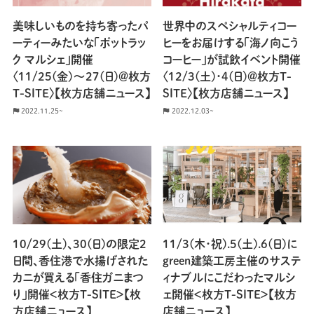
美味しいものを持ち寄ったパ
世界中のスペシャルティコー
ーティーみたいな「ポットラッ
ヒーをお届けする「海ノ向こう
ク マルシェ」開催
コーヒー」が試飲イベント開催
〈11/25(金)〜27(日)＠枚方
〈12/3(土)･4(日)＠枚方T-
T-SITE〉【枚方店舗ニュース】
SITE〉【枚方店舗ニュース】
2022.11.25~
2022.12.03~
10/29(土)、30(日)の限定2
11/3(木･祝).5(土).6(日)に
日間、香住港で水揚げされた
green建築工房主催のサステ
カニが買える「香住ガニまつ
ィナブルにこだわったマルシ
り」開催＜枚方T-SITE＞【枚
ェ開催＜枚方T-SITE＞【枚方
方店舗ニュース】
店舗ニュース】