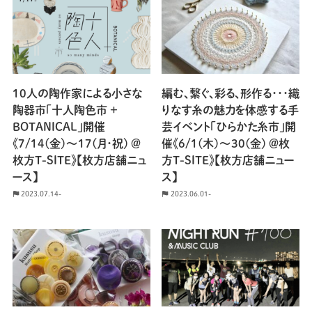
10人の陶作家による小さな
編む、繋ぐ、彩る、形作る･･･織
陶器市「十人陶色市 +
りなす糸の魅力を体感する手
BOTANICAL」開催
芸イベント「ひらかた糸市」開
《7/14(金)〜17(月･祝) ＠
催《6/1(木)〜30(金) ＠枚
枚方T-SITE》【枚方店舗ニュ
方T-SITE》【枚方店舗ニュー
ース】
ス】
2023.07.14-
2023.06.01-