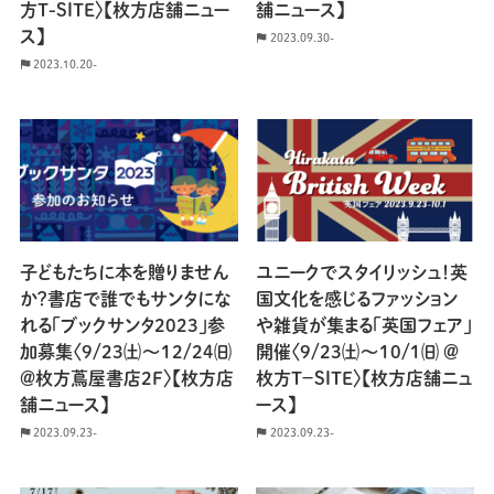
方T-SITE〉【枚方店舗ニュー
舗ニュース】
ス】
2023.09.30-
2023.10.20-
子どもたちに本を贈りません
ユニークでスタイリッシュ！英
か？書店で誰でもサンタにな
国文化を感じるファッション
れる「ブックサンタ2023」参
や雑貨が集まる「英国フェア」
加募集〈9/23㈯〜12/24㈰
開催〈9/23㈯〜10/1㈰ ＠
＠枚方蔦屋書店2F〉【枚方店
枚方T−SITE〉【枚方店舗ニュ
舗ニュース】
ース】
2023.09.23-
2023.09.23-