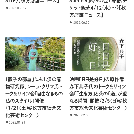
SITE〉【枚方店舗ニュース】
Summer」6/30(金)開催《チ
ケット販売4/12(水)〜》【枚
2023.05.05-
方店舗ニュース】
2023.06.30
『徹子の部屋』にも出演の着
映画『日日是好日』の原作者
物研究家、シーラ・クリフ氏ト
森下典子氏のトーク＆サイン
ーク＆サイン会「自由なきもの
会「「生き方」と茶の「道」が重
私のスタイル」開催
なる瞬間」開催〈2/5(日)@枚
〈1/21(土)@枚方市総合文
方市総合文化芸術センター〉
化芸術センター〉
2023.02.05
2023.01.21