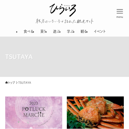
menu
枚方のいろいろが
食べる
買う
遊ぶ
学ぶ
観る
イベント
TSUTAYA
トップ
TSUTAYA