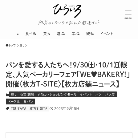
menu
枚方のいろいろが
食べる
買う
遊ぶ
学ぶ
観る
イベント
トップ
買う
パンを愛する人たちへ！9/30㈯・10/1㈰限
定、人気ベーカリーフェア「WE♥BAKERY!」
開催〈枚方T-SITE〉【枚方店舗ニュース】
買う
商業 施設
百貨店・ショッピングモール
イベント
パン
パン屋
ベーグル
食パン
2023年9月15日
TSUTAYA
枚方T-SITE