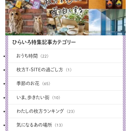
ひらいろ特集記事カテゴリー
おうち時間
(22)
枚方T-SITEの過ごし方
(1)
季節のお花
(65)
いま、歩きたい街
(10)
わたしの枚方ランキング
(23)
気になるあの場所
(13)