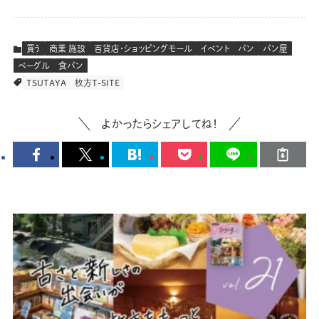
買う
商業 施設
百貨店・ショッピングモール
イベント
パン
パン屋
ベーグル
食パン
TSUTAYA
枚方T-SITE
よかったらシェアしてね！