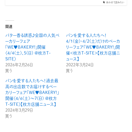
あわせて読みたい
関連
バター香る誘惑♪全国の人気ベ
パンを愛する人たちへ！
ーカリーフェア
4/1(金)・4/2(土)だけのベーカ
「WE♥BAKERY!」開催
リーフェア「WE♥BAKERY!」開
〈4/4(土)、5(日) @枚方T-
催＜枚方T-SITE＞【枚方店舗ニ
SITE〉
ュース】
2026年2月26日
2022年3月24日
買う
買う
パンを愛する人たちへ！過去最
高の出店数でお届けするベー
カリーフェア「WE♥BAKERY!」
開催〈4/6(土)〜7(日) @枚方
T-SITE〉【枚方店舗ニュース】
2024年3月29日
買う