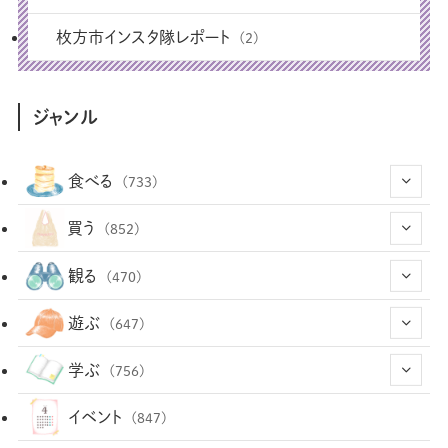
枚方市インスタ隊レポート
(2)
ジャンル
食べる
(733)
(43)
買う
(852)
(12)
(66)
(29)
観る
(470)
(12)
(12)
(101)
(8)
(54)
遊ぶ
(647)
(26)
(2)
(5)
(22)
(1)
(72)
(34)
(14)
学ぶ
(756)
(35)
(25)
(3)
(68)
(2)
(34)
(103)
(28)
(29)
(12)
(102)
イベント
(847)
(36)
(33)
(12)
(9)
(296)
(486)