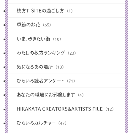
枚方T-SITEの過ごし方
(1)
季節のお花
(65)
いま、歩きたい街
(10)
わたしの枚方ランキング
(23)
気になるあの場所
(13)
ひらいろ読者アンケート
(71)
あなたの職場にお邪魔します
(4)
HIRAKATA CREATORS＆ARTISTS FILE
(12)
ひらいろカルチャー
(47)