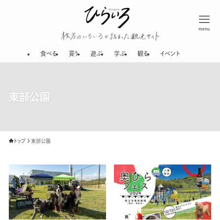
menu
枚方のいろいろが
食べる
買う
遊ぶ
学ぶ
観る
イベント
東部公園
トップ
東部公園