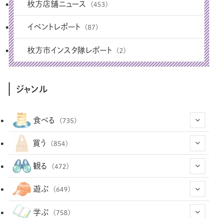
枚方店舗ニュース
(453)
イベントレポート
(87)
枚方市インスタ隊レポート
(2)
ジャンル
食べる
(735)
(43)
買う
(854)
(12)
(66)
(29)
観る
(472)
(12)
(12)
(101)
(8)
(54)
遊ぶ
(649)
(26)
(2)
(5)
(22)
(1)
(73)
(34)
(14)
学ぶ
(758)