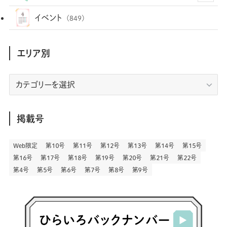
(35)
(25)
(3)
(68)
(2)
(35)
(104)
(28)
(29)
(12)
(102)
イベント
(849)
(36)
(33)
(12)
(9)
(297)
(487)
(159)
(34)
(22)
(7)
(3)
(148)
(469)
(30)
(207)
(3)
(214)
エリア別
(3)
(289)
(90)
(9)
(180)
(4)
(13)
(48)
(11)
(244)
(2)
(7)
(9)
(197)
(6)
(77)
(24)
(457)
(23)
(83)
エ
(9)
(79)
(2)
(1)
(17)
(128)
(5)
リ
(164)
(45)
(24)
(83)
(458)
(299)
(44)
(1)
(334)
(53)
(5)
(20)
(17)
ア
(146)
(6)
(146)
(130)
別
掲載号
(13)
(3)
(18)
(1)
(13)
(73)
(1)
(128)
(14)
(87)
(280)
(5)
(29)
(28)
(3)
Web限定
第１０号
第１１号
第１２号
第１３号
第１４号
第１５号
(16)
第１６号
第１７号
第１８号
第１９号
第２０号
第２１号
第２２号
(57)
(45)
(2)
(151)
(5)
(3)
(24)
(22)
第４号
第５号
第６号
第７号
第８号
第９号
(71)
(68)
(7)
(2)
(12)
(50)
(86)
(20)
(401)
(140)
(4)
(4)
(5)
(130)
(207)
(5)