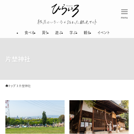
menu
枚方のいろいろが
食べる
買う
遊ぶ
学ぶ
観る
イベント
片埜神社
トップ
片埜神社