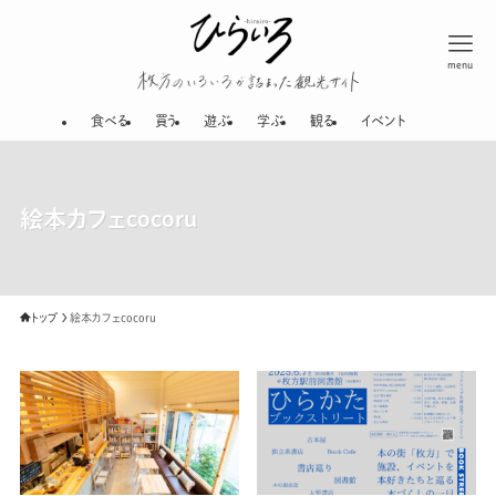
menu
枚方のいろいろが
食べる
買う
遊ぶ
学ぶ
観る
イベント
絵本カフェcocoru
トップ
絵本カフェcocoru