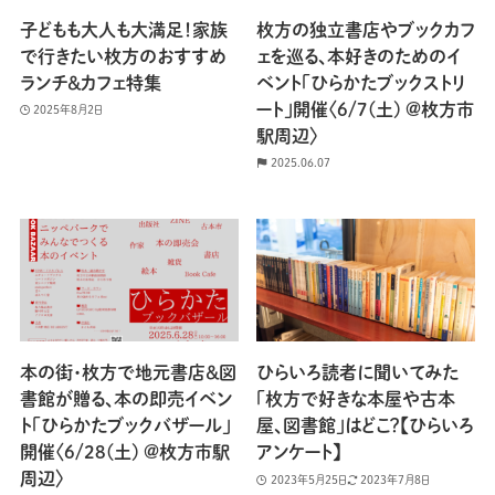
子どもも大人も大満足！家族
枚方の独立書店やブックカフ
で行きたい枚方のおすすめ
ェを巡る、本好きのためのイ
ランチ＆カフェ特集
ベント「ひらかたブックストリ
ート」開催〈6/7(土) @枚方市
2025年8月2日
駅周辺〉
2025.06.07
本の街・枚方で地元書店＆図
ひらいろ読者に聞いてみた
書館が贈る、本の即売イベン
「枚方で好きな本屋や古本
ト「ひらかたブックバザール」
屋、図書館」はどこ？【ひらいろ
開催〈6/28(土) @枚方市駅
アンケート】
周辺〉
2023年5月25日
2023年7月8日