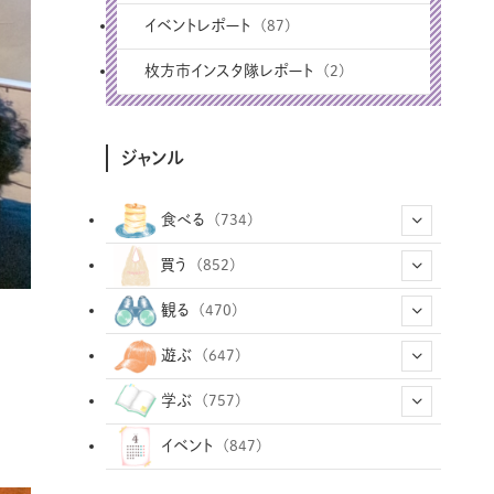
イベントレポート
(87)
枚方市インスタ隊レポート
(2)
ジャンル
食べる
(734)
(43)
買う
(852)
(12)
(66)
(29)
観る
(470)
(12)
(12)
(101)
(8)
(54)
遊ぶ
(647)
(26)
(2)
(5)
(22)
(1)
(72)
(34)
(14)
学ぶ
(757)
(35)
(25)
(3)
(68)
(2)
(34)
(103)
(28)
(29)
(12)
(102)
イベント
(847)
(33)
(36)
(12)
(9)
(296)
(486)
(158)
(34)
(22)
(7)
(3)
(147)
(468)