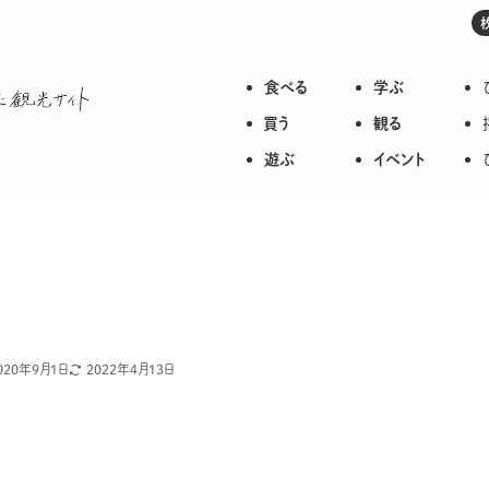
食べる
学ぶ
枚方のいろいろが詰まった観光サイト
買う
観る
遊ぶ
イベント
020年9月1日
2022年4月13日