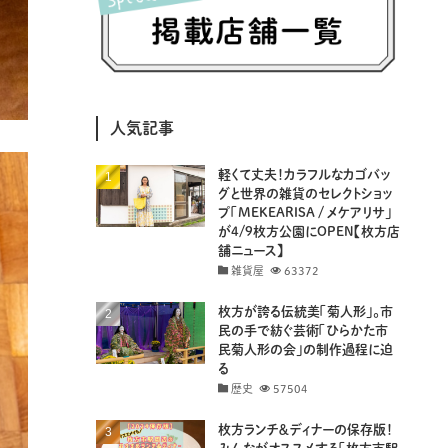
(8)
(25)
(41)
(4)
(7)
(30)
(3)
(14)
(19)
(20)
(94)
(29)
人気記事
(31)
(11)
(18)
軽くて丈夫！カラフルなカゴバッ
(8)
(26)
(29)
グと世界の雑貨のセレクトショッ
プ「MEKEARISA / メケアリサ」
(8)
(18)
が4/9枚方公園にOPEN【枚方店
舗ニュース】
雑貨屋
63372
枚方が誇る伝統美「菊人形」。市
民の手で紡ぐ芸術「ひらかた市
民菊人形の会」の制作過程に迫
る
歴史
57504
枚方ランチ＆ディナーの保存版！