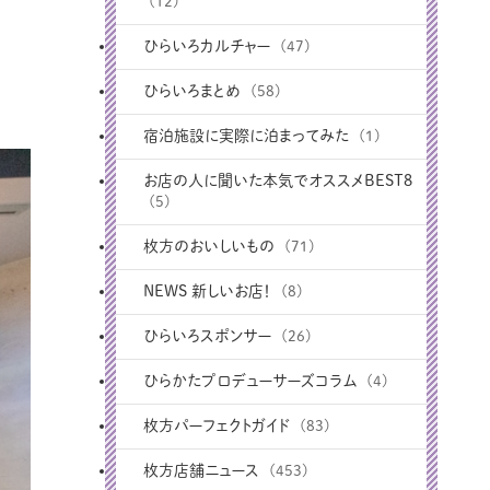
(12)
ひらいろカルチャー
(47)
ひらいろまとめ
(58)
宿泊施設に実際に泊まってみた
(1)
お店の人に聞いた本気でオススメBEST8
(5)
枚方のおいしいもの
(71)
NEWS 新しいお店！
(8)
ひらいろスポンサー
(26)
ひらかたプロデューサーズコラム
(4)
枚方パーフェクトガイド
(83)
枚方店舗ニュース
(453)