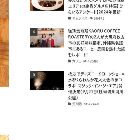
みんながオススメする「枚方市駅
エリア」の絶品グルメ店特集【ひ
らいろアンケート】2024年更新
オムライス
50475
珈琲焙煎所KAORU COFFEE
ROASTERYの2人が大阪府枚方
市の友好姉妹都市、沖縄県名護
市にあるコーヒー農園を訪れた旅
をレポート！
カフェ
42580
枚方でディズニードローンショー×
水都くらわんか花火大会の夢コ
ラボ「マジック・イン・ジ・エア」開
催決定〈9月21日(日)＠淀川河川
公園〉
河川敷
42468