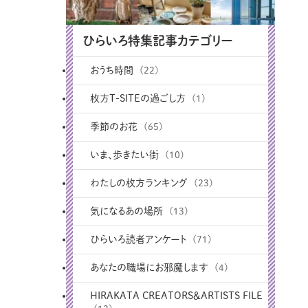
ひらいろ特集記事カテゴリー
おうち時間
(22)
枚方T-SITEの過ごし方
(1)
季節のお花
(65)
いま、歩きたい街
(10)
わたしの枚方ランキング
(23)
気になるあの場所
(13)
ひらいろ読者アンケート
(71)
あなたの職場にお邪魔します
(4)
HIRAKATA CREATORS＆ARTISTS FILE