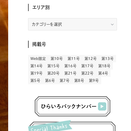
(30)
(207)
(3)
(214)
(3)
(288)
エリア別
(89)
(9)
(180)
(4)
(13)
(48)
(11)
(244)
(2)
(7)
(9)
(197)
(6)
(77)
(24)
(456)
(23)
(83)
(9)
(78)
(2)
(1)
(17)
(128)
(5)
エ
リ
(164)
(45)
(24)
(82)
(457)
(298)
(44)
(1)
(333)
(52)
(5)
(20)
(17)
ア
(146)
(6)
(146)
(130)
(13)
別
(3)
(18)
(1)
(13)
(73)
(1)
掲載号
(128)
(14)
(87)
(280)
(5)
(29)
(27)
(3)
(15)
Web限定
第１０号
第１１号
第１２号
第１３号
(57)
(45)
(2)
(151)
(5)
(3)
(23)
(22)
第１４号
第１５号
第１６号
第１７号
第１８号
(71)
(68)
(7)
(2)
第１９号
第２０号
第２１号
第２２号
第４号
(12)
(50)
(85)
(20)
第５号
第６号
第７号
第８号
第９号
(400)
(140)
(3)
(4)
(5)
(130)
(207)
(5)
(29)
(30)
(2)
(77)
(5)
(72)
(2)
(6)
(24)
(45)
(2)
(1)
(103)
(8)
(12)
(1)
(20)
(30)