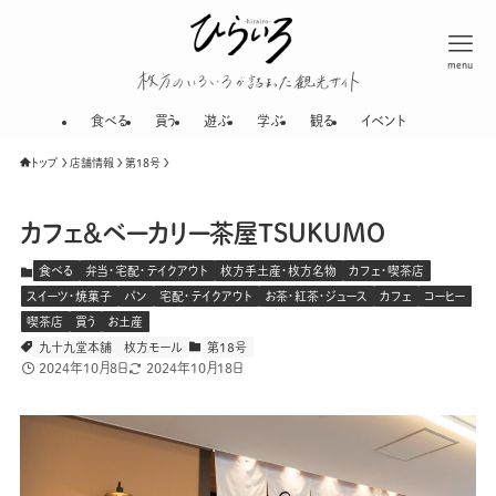
menu
枚方のいろいろが
食べる
買う
遊ぶ
学ぶ
観る
イベント
トップ
店舗情報
第１８号
カフェ＆ベーカリー茶屋TSUKUMO
食べる
弁当・宅配・テイクアウト
枚方手土産・枚方名物
カフェ・喫茶店
スイーツ・焼菓子
パン
宅配・テイクアウト
お茶・紅茶・ジュース
カフェ
コーヒー
喫茶店
買う
お土産
九十九堂本舗
枚方モール
第１８号
2024年10月8日
2024年10月18日