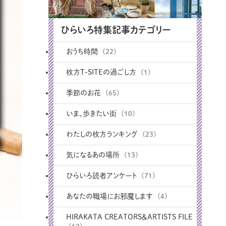
ひらいろ特集記事カテゴリー
おうち時間
(22)
枚方T-SITEの過ごし方
(1)
季節のお花
(65)
いま、歩きたい街
(10)
わたしの枚方ランキング
(23)
気になるあの場所
(13)
ひらいろ読者アンケート
(71)
あなたの職場にお邪魔します
(4)
HIRAKATA CREATORS＆ARTISTS FILE