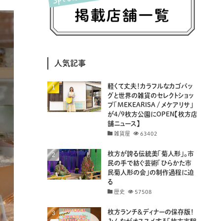
(8)
(25)
(41)
(4)
(7)
(30)
(3)
(14)
(19)
(20)
(94)
(29)
人気記事
(32)
(11)
(18)
軽くて丈夫！カラフルなカゴバッ
(8)
(26)
(29)
グと世界の雑貨のセレクトショッ
プ「MEKEARISA / メケアリサ」
(8)
(18)
が4/9枚方公園にOPEN【枚方店
舗ニュース】
雑貨屋
63402
枚方が誇る伝統美「菊人形」。市
民の手で紡ぐ芸術「ひらかた市
民菊人形の会」の制作過程に迫
る
歴史
57508
枚方ランチ＆ディナーの保存版！