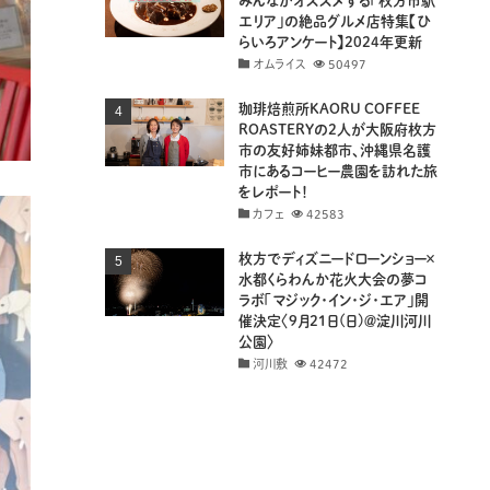
みんながオススメする「枚方市駅
エリア」の絶品グルメ店特集【ひ
らいろアンケート】2024年更新
オムライス
50497
珈琲焙煎所KAORU COFFEE
ROASTERYの2人が大阪府枚方
市の友好姉妹都市、沖縄県名護
市にあるコーヒー農園を訪れた旅
をレポート！
カフェ
42583
枚方でディズニードローンショー×
水都くらわんか花火大会の夢コ
ラボ「マジック・イン・ジ・エア」開
催決定〈9月21日(日)＠淀川河川
公園〉
河川敷
42472