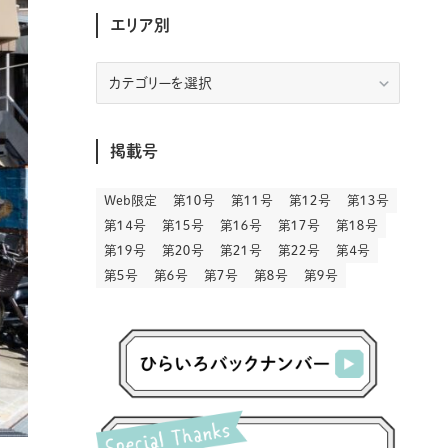
(30)
(207)
(3)
(214)
(3)
(289)
エリア別
(90)
(9)
(180)
(4)
(13)
(48)
(11)
(244)
(2)
(7)
(9)
(197)
(6)
(77)
(24)
(457)
(23)
(83)
(9)
(79)
(2)
(1)
(17)
(128)
(5)
エ
リ
(164)
(45)
(24)
(83)
(458)
(299)
(44)
(1)
(334)
(53)
(5)
(20)
(17)
ア
(146)
(6)
(146)
(130)
(13)
別
(3)
(18)
(1)
(13)
(73)
(1)
掲載号
(128)
(14)
(87)
(280)
(5)
(29)
(28)
(3)
(16)
Web限定
第１０号
第１１号
第１２号
第１３号
(57)
(45)
(2)
(151)
(5)
(3)
(24)
(22)
第１４号
第１５号
第１６号
第１７号
第１８号
(71)
(68)
(7)
(2)
第１９号
第２０号
第２１号
第２２号
第４号
(12)
(50)
(86)
(20)
第５号
第６号
第７号
第８号
第９号
(401)
(140)
(4)
(4)
(5)
(130)
(207)
(5)
(29)
(30)
(2)
(77)
(5)
(73)
(2)
(6)
(24)
(45)
(2)
(1)
(103)
(8)
(12)
(1)
(20)
(30)