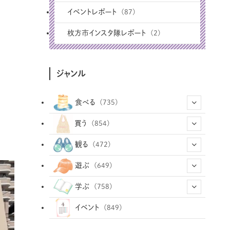
イベントレポート
(87)
枚方市インスタ隊レポート
(2)
ジャンル
食べる
(735)
(43)
買う
(854)
(12)
(66)
(29)
観る
(472)
(12)
(12)
(101)
(8)
(54)
遊ぶ
(649)
(26)
(2)
(5)
(22)
(1)
(73)
(34)
(14)
学ぶ
(758)
(35)
(25)
(3)
(68)
(2)
(35)
(104)
(28)
(29)
(12)
(102)
イベント
(849)
(33)
(36)
(12)
(9)
(297)
(487)
(159)
(34)
(22)
(7)
(3)
(148)
(469)