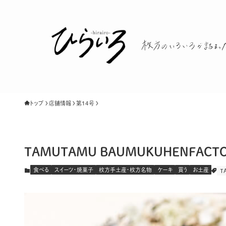
トップ
店舗情報
第１４号
TAMUTAMU BAUMUKUHENFA
食べる
スイーツ・焼菓子
枚方手土産・枚方名物
ケーキ
買う
お土産
T