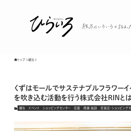
トップ
観る
くずはモールでサステナブルフラワーイ
を吹き込む活動を行う株式会社RINとは
観る
イベント
ショッピングセンター
花屋
商業 施設
百貨店・ショッピング