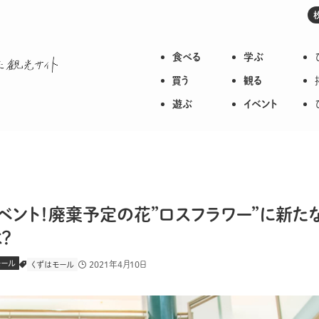
食べる
学ぶ
枚方のいろいろが詰まった観光サイト
買う
観る
遊ぶ
イベント
ベント！廃棄予定の花”ロスフラワー”に新た
？
モール
2021年4月10日
くずはモール