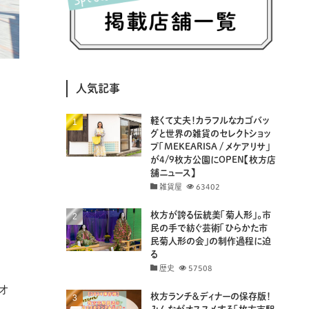
(8)
(25)
(41)
(4)
(7)
(30)
(3)
(14)
(19)
(20)
(94)
(29)
人気記事
(32)
(11)
(18)
軽くて丈夫！カラフルなカゴバッ
(8)
(26)
(29)
グと世界の雑貨のセレクトショッ
プ「MEKEARISA / メケアリサ」
(8)
(18)
が4/9枚方公園にOPEN【枚方店
舗ニュース】
雑貨屋
63402
枚方が誇る伝統美「菊人形」。市
民の手で紡ぐ芸術「ひらかた市
民菊人形の会」の制作過程に迫
る
歴史
57508
オ
枚方ランチ＆ディナーの保存版！