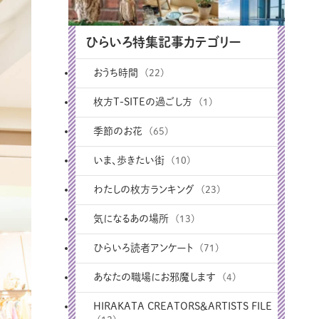
ひらいろ特集記事カテゴリー
おうち時間
(22)
枚方T-SITEの過ごし方
(1)
季節のお花
(65)
いま、歩きたい街
(10)
わたしの枚方ランキング
(23)
気になるあの場所
(13)
ひらいろ読者アンケート
(71)
あなたの職場にお邪魔します
(4)
HIRAKATA CREATORS＆ARTISTS FILE