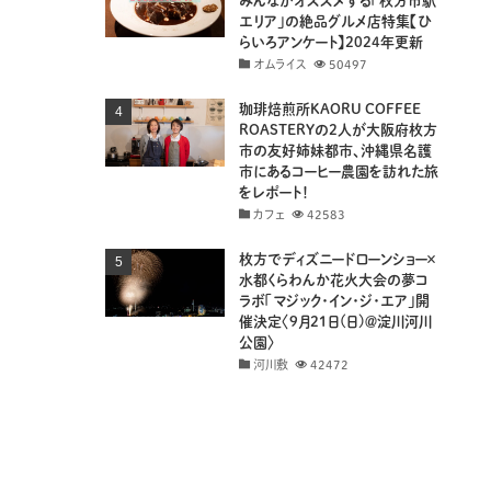
みんながオススメする「枚方市駅
エリア」の絶品グルメ店特集【ひ
らいろアンケート】2024年更新
オムライス
50497
珈琲焙煎所KAORU COFFEE
ROASTERYの2人が大阪府枚方
市の友好姉妹都市、沖縄県名護
市にあるコーヒー農園を訪れた旅
をレポート！
カフェ
42583
枚方でディズニードローンショー×
水都くらわんか花火大会の夢コ
ラボ「マジック・イン・ジ・エア」開
催決定〈9月21日(日)＠淀川河川
公園〉
河川敷
42472