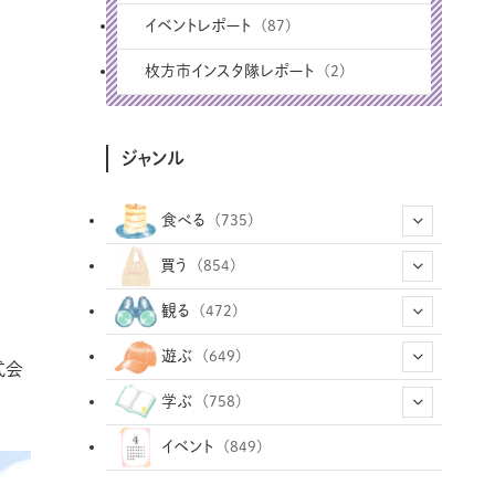
イベントレポート
(87)
枚方市インスタ隊レポート
(2)
ジャンル
食べる
(735)
(43)
買う
(854)
(12)
(66)
(29)
観る
(472)
(12)
(12)
(101)
(8)
(54)
遊ぶ
(649)
式会
(26)
(2)
(5)
(22)
(1)
(73)
(34)
(14)
学ぶ
(758)
(35)
(25)
(3)
(68)
(2)
(35)
(104)
(28)
(29)
(12)
(102)
イベント
(849)
(33)
(36)
(12)
(9)
(297)
(487)
(159)
(34)
(22)
(7)
(3)
(148)
(469)