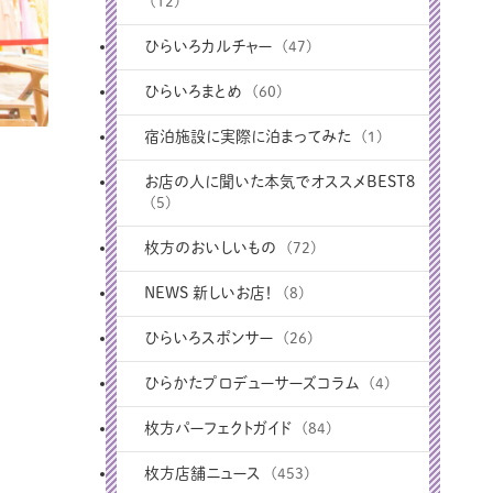
(12)
ひらいろカルチャー
(47)
ひらいろまとめ
(60)
宿泊施設に実際に泊まってみた
(1)
お店の人に聞いた本気でオススメBEST8
(5)
枚方のおいしいもの
(72)
NEWS 新しいお店！
(8)
ひらいろスポンサー
(26)
ひらかたプロデューサーズコラム
(4)
枚方パーフェクトガイド
(84)
枚方店舗ニュース
(453)