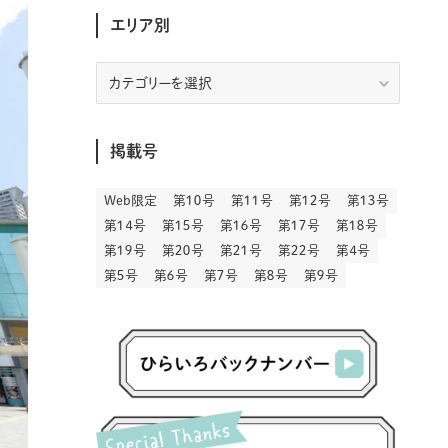
(30)
(207)
(3)
(214)
(3)
(289)
エリア別
(90)
(9)
(180)
(4)
(13)
(48)
(11)
(244)
(2)
(7)
(9)
(197)
(6)
(77)
(24)
(457)
(23)
(83)
(9)
(79)
(2)
(1)
(17)
(128)
(5)
エ
リ
(164)
(45)
(24)
(83)
(458)
(299)
(44)
(1)
(334)
(53)
(5)
(20)
(17)
ア
(146)
(6)
(146)
(130)
(13)
別
(3)
(18)
(1)
(13)
(73)
(1)
掲載号
(128)
(14)
(87)
(280)
(5)
(29)
(28)
(3)
(16)
Web限定
第１０号
第１１号
第１２号
第１３号
(57)
(45)
(2)
(151)
(5)
(3)
(24)
(22)
第１４号
第１５号
第１６号
第１７号
第１８号
(71)
(68)
(7)
(2)
第１９号
第２０号
第２１号
第２２号
第４号
(12)
(50)
(86)
(20)
第５号
第６号
第７号
第８号
第９号
(401)
(140)
(4)
(4)
(5)
(130)
(207)
(5)
(29)
(30)
(2)
(77)
(5)
(73)
(2)
(6)
(24)
(45)
(2)
(1)
(103)
(8)
(12)
(1)
(20)
(30)