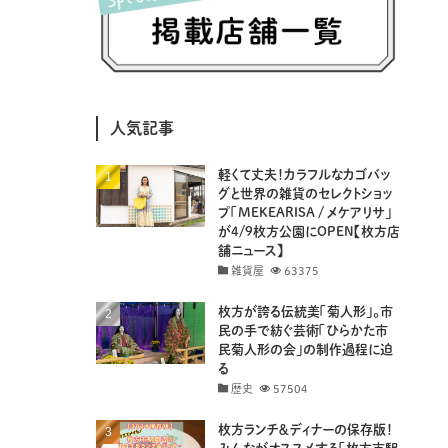
(8)
(25)
(41)
(4)
(7)
(30)
(3)
(14)
(19)
(20)
(94)
(29)
人気記事
(31)
(11)
(18)
軽くて丈夫！カラフルなカゴバッ
(8)
(26)
(29)
グと世界の雑貨のセレクトショッ
プ「MEKEARISA / メケアリサ」
(8)
(18)
が4/9枚方公園にOPEN【枚方店
舗ニュース】
雑貨屋
63375
枚方が誇る伝統美「菊人形」。市
民の手で紡ぐ芸術「ひらかた市
民菊人形の会」の制作過程に迫
る
歴史
57504
枚方ランチ＆ディナーの保存版！