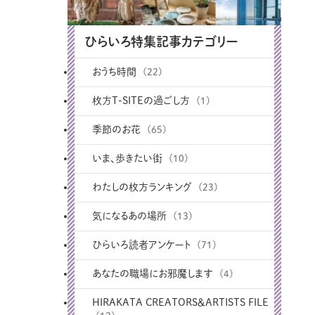
ひらいろ特集記事カテゴリー
おうち時間
(22)
枚方T-SITEの過ごし方
(1)
季節のお花
(65)
いま、歩きたい街
(10)
わたしの枚方ランキング
(23)
気になるあの場所
(13)
ひらいろ読者アンケート
(71)
あなたの職場にお邪魔します
(4)
HIRAKATA CREATORS＆ARTISTS FILE