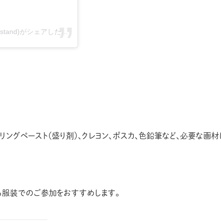
枚方ジェラート 枚方ベニエ hitotoki_STAND(@hitotoki_stand)がシェアした投稿
リングペースト（盛り剤）、クレヨン、ポスカ、色鉛筆など、必要な画材
る服装でのご参加をおすすめします。