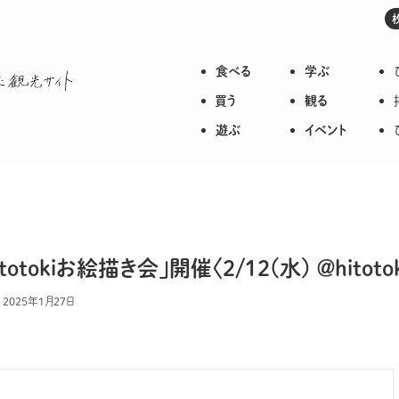
食べる
学ぶ
枚方のいろいろが詰まった観光サイト
買う
観る
遊ぶ
イベント
kiお絵描き会」開催〈2/12(水) ＠hitotok
2025年1月27日