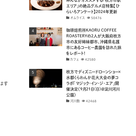
みんながオススメする「枚方市駅
エリア」の絶品グルメ店特集【ひ
らいろアンケート】2024年更新
オムライス
50476
珈琲焙煎所KAORU COFFEE
ROASTERYの2人が大阪府枚方
市の友好姉妹都市、沖縄県名護
市にあるコーヒー農園を訪れた旅
をレポート！
カフェ
42580
枚方でディズニードローンショー×
水都くらわんか花火大会の夢コ
はす
ラボ「マジック・イン・ジ・エア」開
催決定〈9月21日(日)＠淀川河川
公園〉
河川敷
42468