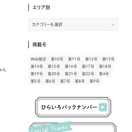
(30)
(207)
(3)
(214)
(3)
(288)
エリア別
(89)
(9)
(180)
(4)
(13)
(48)
(11)
(244)
(2)
(7)
(9)
(197)
(6)
(77)
(24)
(456)
(23)
(83)
(9)
(78)
(2)
(1)
(17)
(128)
(5)
エ
リ
(164)
(45)
(24)
(82)
(457)
(298)
(44)
(1)
(333)
(52)
(5)
(20)
(17)
ア
(146)
(6)
(146)
(130)
(13)
別
(3)
(18)
(1)
(13)
(73)
(1)
掲載号
(128)
(14)
(87)
(280)
(5)
(29)
(27)
(3)
(15)
Web限定
第１０号
第１１号
第１２号
第１３号
(57)
(45)
(2)
(151)
(5)
(3)
(23)
(22)
第１４号
第１５号
第１６号
第１７号
第１８号
みん
(71)
(68)
(7)
(2)
第１９号
第２０号
第２１号
第２２号
第４号
(12)
(50)
(85)
(20)
第５号
第６号
第７号
第８号
第９号
(400)
(140)
(3)
(4)
(5)
(130)
(207)
(5)
(29)
(30)
(2)
(77)
(5)
(72)
(2)
(6)
(24)
(45)
(2)
(1)
(103)
(8)
(12)
(1)
(20)
(30)