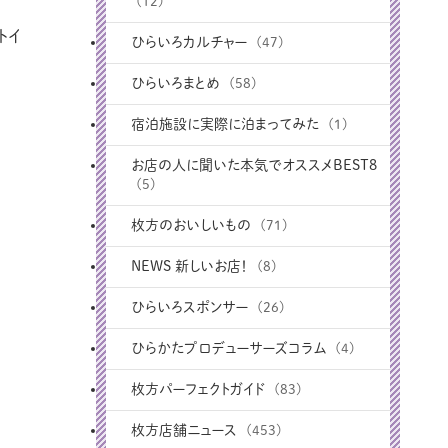
(12)
トイ
ひらいろカルチャー
(47)
ひらいろまとめ
(58)
宿泊施設に実際に泊まってみた
(1)
お店の人に聞いた本気でオススメBEST8
(5)
枚方のおいしいもの
(71)
NEWS 新しいお店！
(8)
ひらいろスポンサー
(26)
ひらかたプロデューサーズコラム
(4)
枚方パーフェクトガイド
(83)
枚方店舗ニュース
(453)