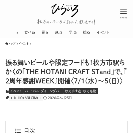
menu
枚方のいろいろが
食べる
買う
遊ぶ
学ぶ
観る
イベント
トップ
イベント
振る舞いビールや限定フードも！枚方市駅ち
かくの「THE HOTANI CRAFT STand」で、『
2周年感謝WEEK』開催〈7/1(水)〜5(日)〉
イベント
バー・バル・ダイニングバー
枚方手土産・枚方名物
2026年6月25日
THE HOTANI CRAFT
目次