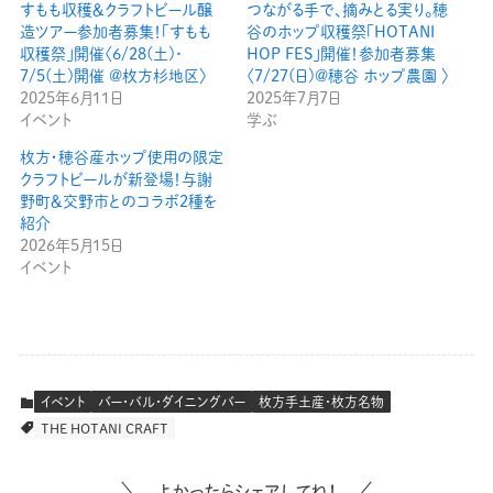
すもも収穫＆クラフトビール醸
つながる手で、摘みとる実り。穂
造ツアー参加者募集！「すもも
谷のホップ収穫祭「HOTANI
収穫祭」開催〈6/28(土)･
HOP FES」開催！参加者募集
7/5(土)開催 @枚方杉地区〉
〈7/27(日)@穂谷 ホップ農園 〉
2025年6月11日
2025年7月7日
イベント
学ぶ
枚方・穂谷産ホップ使用の限定
クラフトビールが新登場！与謝
野町＆交野市とのコラボ2種を
紹介
2026年5月15日
イベント
イベント
バー・バル・ダイニングバー
枚方手土産・枚方名物
THE HOTANI CRAFT
よかったらシェアしてね！