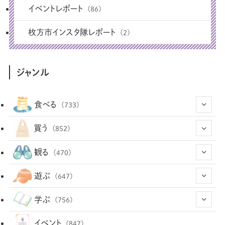
イベントレポート
(86)
枚方市インスタ隊レポート
(2)
ジャンル
食べる
(733)
(43)
買う
(852)
(12)
(66)
(29)
観る
(470)
(12)
(12)
(101)
(8)
(54)
遊ぶ
(647)
(26)
(2)
(5)
(22)
(1)
(72)
(34)
(14)
学ぶ
(756)
(35)
(25)
(3)
(68)
(2)
(34)
(103)
(28)
(29)
(12)
(102)
イベント
(847)