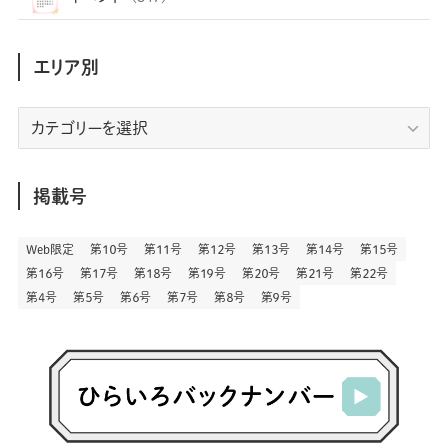
(36)
(33)
(12)
(9)
(296)
(486)
(158)
(34)
(22)
(7)
(3)
(147)
(468)
(30)
(207)
(3)
(214)
エリア別
(3)
(288)
(89)
(9)
(180)
(4)
(13)
(48)
(11)
(244)
(2)
(7)
(9)
(197)
(6)
(77)
(24)
(456)
(23)
(83)
エ
(9)
(78)
(2)
(1)
(17)
(128)
(5)
リ
(164)
(45)
(24)
(82)
(457)
(298)
(44)
(1)
(333)
(52)
(5)
(20)
(17)
ア
(146)
(6)
(146)
(130)
別
掲載号
(13)
(3)
(18)
(1)
(13)
(73)
(1)
(128)
(14)
(87)
(280)
(5)
(29)
(27)
(3)
Web限定
第１０号
第１１号
第１２号
第１３号
第１４号
第１５号
(15)
第１６号
第１７号
第１８号
第１９号
第２０号
第２１号
第２２号
(57)
(45)
(2)
(151)
(5)
(3)
(23)
(22)
第４号
第５号
第６号
第７号
第８号
第９号
(71)
(68)
(7)
(2)
(12)
(50)
(85)
(20)
(400)
(140)
(3)
(4)
(5)
(130)
(206)
(5)
(29)
(30)
(2)
(77)
(5)