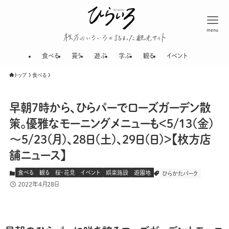
menu
枚方のいろいろが
食べる
買う
遊ぶ
学ぶ
観る
イベント
トップ
食べる
早朝7時から、ひらパーでローズガーデン散
策。優雅なモーニングメニューも＜5/13(金)
～5/23(月)、28日(土)、29日(日)＞【枚方店
舗ニュース】
食べる
観る
桜・花見
イベント
娯楽施設
遊園地
ひらかたパーク
2022年4月28日