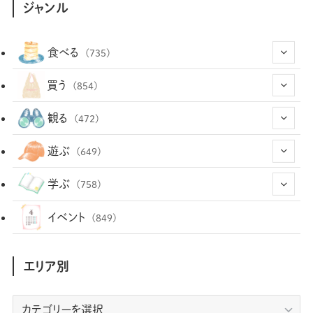
ジャンル
食べる
(735)
(43)
買う
(854)
(12)
(66)
(29)
観る
(472)
(12)
(12)
(101)
(8)
(54)
遊ぶ
(649)
(26)
(2)
(5)
(22)
(1)
(73)
(34)
(14)
学ぶ
(758)
(35)
(25)
(3)
(68)
(2)
(35)
(104)
(28)
(29)
(12)
(102)
イベント
(849)
(36)
(33)
(12)
(9)
(297)
(487)
(159)
(34)
(22)
(7)
(3)
(148)
(469)
(30)
(207)
(3)
(214)
エリア別
(3)
(289)
(90)
(9)
(180)
(4)
(13)
(48)
(11)
(244)
(2)
(7)
(9)
(197)
(6)
(77)
(24)
(457)
(23)
(83)
エ
(9)
(79)
(2)
(1)
(17)
(128)
(5)