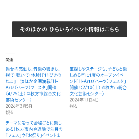
そのほかの ひらいろイベント情報はこちら
関連
舞台の感動も、音楽の響きも、
宝探しやステージも、子どもと楽
観て・聴いて・体験！『11ぴきの
しめる年に1度のオープンイベ
ねこ』上演ほか企画満載「H-
ント「H-Arts(ハーツ)フェスタ」
Arts(ハーツ)フェスタ」開催
開催！〈2/10(土) @枚方市総合
〈4/25(土) @枚方市総合文化
文化芸術センター〉
芸術センター〉
2024年1月24日
2026年3月5日
観る
観る
テーマに沿って会場ごとに楽し
める！枚方市内や近隣で注目の
「フェス」や「お祭り」イベントま