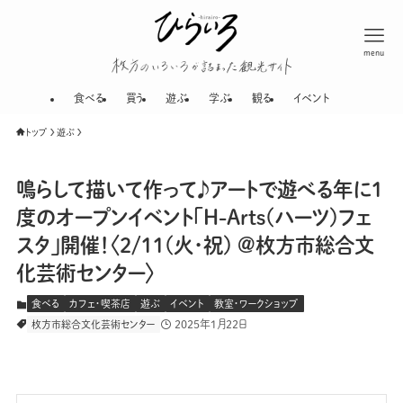
menu
枚方のいろいろが
食べる
買う
遊ぶ
学ぶ
観る
イベント
トップ
遊ぶ
鳴らして描いて作って♪アートで遊べる年に1
度のオープンイベント「H-Arts(ハーツ)フェ
スタ」開催！〈2/11(火･祝) @枚方市総合文
化芸術センター〉
食べる
カフェ・喫茶店
遊ぶ
イベント
教室・ワークショップ
2025年1月22日
枚方市総合文化芸術センター