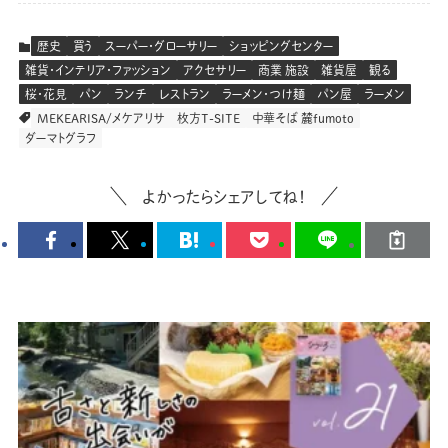
歴史
買う
スーパー・グローサリー
ショッピングセンター
雑貨・インテリア・ファッション
アクセサリー
商業 施設
雑貨屋
観る
桜・花見
パン
ランチ
レストラン
ラーメン・つけ麺
パン屋
ラーメン
MEKEARISA/メケアリサ
枚方T-SITE
中華そば 麓fumoto
ダーマトグラフ
よかったらシェアしてね！