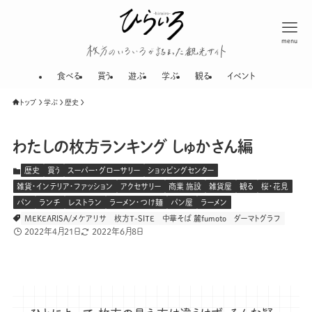
menu
枚方のいろいろが
食べる
買う
遊ぶ
学ぶ
観る
イベント
トップ
学ぶ
歴史
わたしの枚方ランキング しゅかさん編
歴史
買う
スーパー・グローサリー
ショッピングセンター
雑貨・インテリア・ファッション
アクセサリー
商業 施設
雑貨屋
観る
桜・花見
パン
ランチ
レストラン
ラーメン・つけ麺
パン屋
ラーメン
MEKEARISA/メケアリサ
枚方T-SITE
中華そば 麓fumoto
ダーマトグラフ
2022年4月21日
2022年6月8日