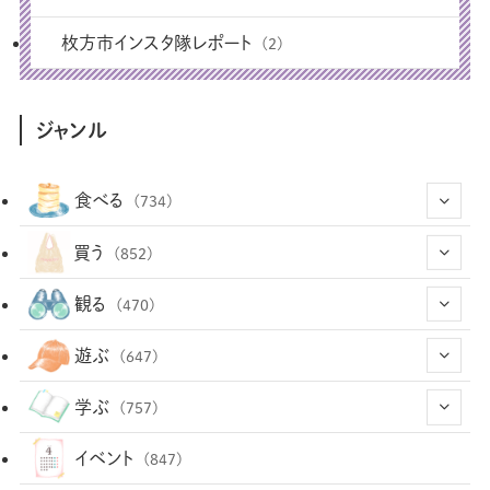
枚方市インスタ隊レポート
(2)
ジャンル
食べる
(734)
(43)
買う
(852)
(12)
(66)
(29)
観る
(470)
(12)
(12)
(101)
(8)
(54)
遊ぶ
(647)
(26)
(2)
(5)
(22)
(1)
(72)
(34)
(14)
学ぶ
(757)
(35)
(25)
(3)
(68)
(2)
(34)
(103)
(28)
(29)
(12)
(102)
イベント
(847)
(36)
(33)
(12)
(9)
(296)
(486)