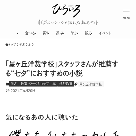
menu
枚方のいろいろが
食べる
買う
遊ぶ
学ぶ
観る
イベント
トップ
学ぶ
本
「星ヶ丘洋裁学校」スタッフさんが推薦す
る“七夕”におすすめの小説
学ぶ
教室・ワークショップ
本
洋裁教室
星ヶ丘洋裁学校
2021年6月20日