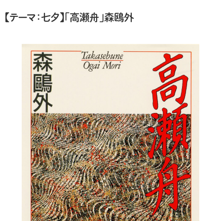
【テーマ：七夕】
「
高瀬舟
」森鴎外