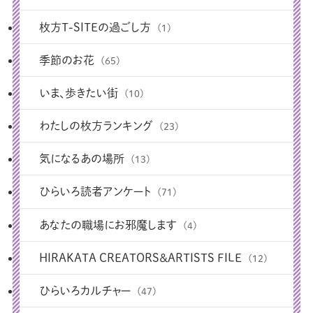
枚方T-SITEの過ごし方
(1)
季節のお花
(65)
いま、歩きたい街
(10)
わたしの枚方ランキング
(23)
気になるあの場所
(13)
ひらいろ読者アンケート
(71)
あなたの職場にお邪魔します
(4)
HIRAKATA CREATORS＆ARTISTS FILE
(12)
ひらいろカルチャー
(47)