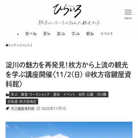
menu
枚方のいろいろが
食べる
買う
遊ぶ
学ぶ
観る
イベント
トップ
イベント
淀川の魅力を再発見！枚方から上流の観光
を学ぶ講座開催〈11/2(日) ＠枚方宿鍵屋資
料館〉
学ぶ
教室・ワークショップ
歴史
イベント
自然・公園
河川敷
京街道・枚方宿地区
2025年11月1日
市立鍵屋資料館