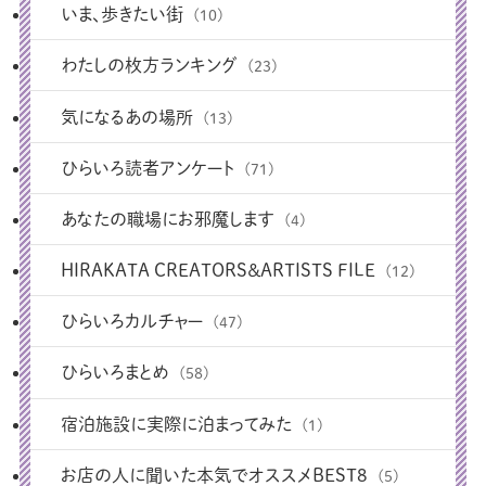
いま、歩きたい街
(10)
わたしの枚方ランキング
(23)
気になるあの場所
(13)
ひらいろ読者アンケート
(71)
あなたの職場にお邪魔します
(4)
HIRAKATA CREATORS＆ARTISTS FILE
(12)
ひらいろカルチャー
(47)
ひらいろまとめ
(58)
宿泊施設に実際に泊まってみた
(1)
お店の人に聞いた本気でオススメBEST8
(5)