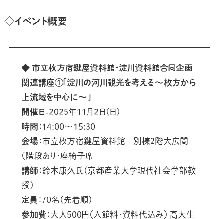
◇イベント概要
◆
市立枚方宿鍵屋資料館・淀川資料館合同企画
関連講座①「淀川の河川観光を考える～枚方から
上流域を中心に～」
開催日
：2025年11月2日（日）
時間
：14:00～15:30
会場：
市立枚方宿鍵屋資料館 別棟2階大広間
（階段あり・座椅子席
講師
：鈴木康久氏（京都産業大学現代社会学部教
授）
定員
：70名（先着順）
参加費
：大人500円（入館料・資料代込み） 高大生