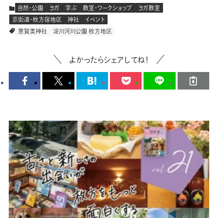
自然・公園
ヨガ
学ぶ
教室・ワークショップ
ヨガ教室
京街道・枚方宿地区
神社
イベント
意賀美神社
淀川河川公園 枚方地区
よかったらシェアしてね！