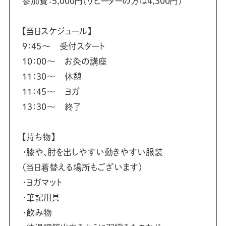
参加費：5,000円（リピーターの方は4,300円）
【当日スケジュール】
9：45～ 受付スタート⁡⁡
10：00～ お灸の講座⁡⁡
11：30～ 休憩⁡⁡
11：45～ ヨガ⁡⁡
13：30～ 終了⁡⁡
【持ち物】
・膝や、肘を出しやすい動きやすい服装⁡⁡
（当日着替える場所もございます）⁡⁡
・ヨガマット⁡⁡
・筆記用具⁡⁡
・飲み物⁡⁡