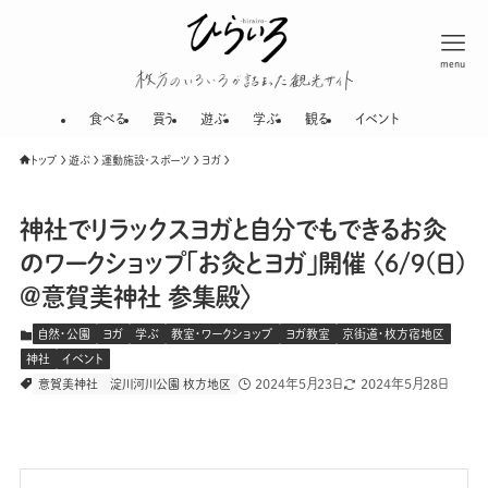
menu
枚方のいろいろが
食べる
買う
遊ぶ
学ぶ
観る
イベント
トップ
遊ぶ
運動施設・スポーツ
ヨガ
神社でリラックスヨガと自分でもできるお灸
のワークショップ「お灸とヨガ」開催 〈6/9(日)
@意賀美神社 参集殿〉
自然・公園
ヨガ
学ぶ
教室・ワークショップ
ヨガ教室
京街道・枚方宿地区
神社
イベント
2024年5月23日
2024年5月28日
意賀美神社
淀川河川公園 枚方地区