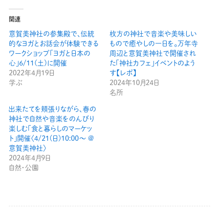
関連
意賀美神社の参集殿で、伝統
枚方の神社で音楽や美味しい
的なヨガとお話会が体験できる
もので癒やしの一日を。万年寺
ワークショップ「ヨガと日本の
周辺と意賀美神社で開催され
心」6/11(土)に開催
た「神社カフェ」イベントのよう
2022年4月19日
す【レポ】
学ぶ
2024年10月24日
名所
出来たてを頬張りながら、春の
神社で自然や音楽をのんびり
楽しむ「食と暮らしのマーケッ
ト」開催〈4/21(日)10:00〜 @
意賀美神社〉
2024年4月9日
自然・公園