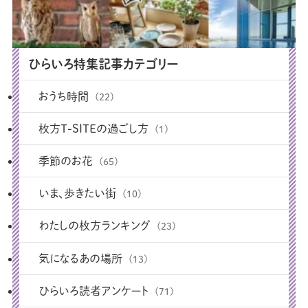
ひらいろ特集記事カテゴリー
おうち時間
(22)
枚方T-SITEの過ごし方
(1)
季節のお花
(65)
いま、歩きたい街
(10)
わたしの枚方ランキング
(23)
気になるあの場所
(13)
ひらいろ読者アンケート
(71)