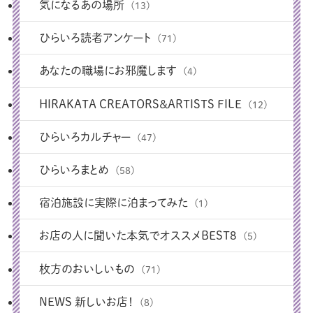
気になるあの場所
(13)
ひらいろ読者アンケート
(71)
あなたの職場にお邪魔します
(4)
HIRAKATA CREATORS＆ARTISTS FILE
(12)
ひらいろカルチャー
(47)
ひらいろまとめ
(58)
宿泊施設に実際に泊まってみた
(1)
お店の人に聞いた本気でオススメBEST8
(5)
枚方のおいしいもの
(71)
NEWS 新しいお店！
(8)