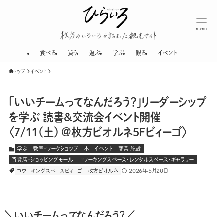
menu
枚方のいろいろが
食べる
買う
遊ぶ
学ぶ
観る
イベント
トップ
イベント
「いいチームってなんだろう？」リーダーシップ
を学ぶ 読書&交流会イベント開催
〈7/11(土) @枚方ビオルネ5Fビィーゴ〉
学ぶ
教室・ワークショップ
本
イベント
商業 施設
百貨店・ショッピングモール
コワーキングスペース・レンタルスペース・ギャラリー
2026年5月20日
コワーキングスペースビィーゴ
枚方ビオルネ
＼いいチームってなんだろう？／