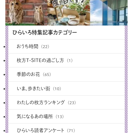
ひらいろ特集記事カテゴリー
おうち時間
(22)
枚方T-SITEの過ごし方
(1)
季節のお花
(65)
いま、歩きたい街
(10)
わたしの枚方ランキング
(23)
気になるあの場所
(13)
ひらいろ読者アンケート
(71)