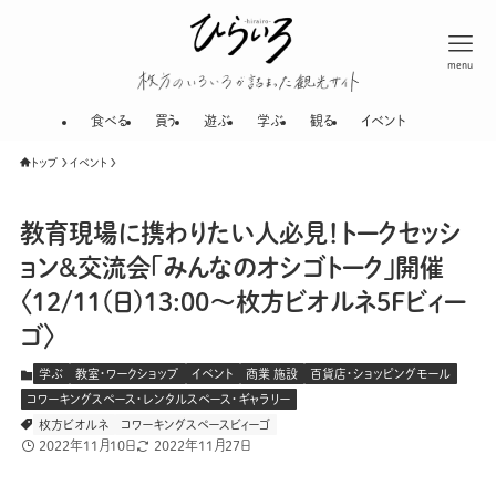
menu
枚方のいろいろが
食べる
買う
遊ぶ
学ぶ
観る
イベント
トップ
イベント
教育現場に携わりたい人必見！トークセッシ
ョン&交流会「みんなのオシゴトーク」開催
〈12/11(日)13:00〜枚方ビオルネ5Fビィー
ゴ〉
学ぶ
教室・ワークショップ
イベント
商業 施設
百貨店・ショッピングモール
コワーキングスペース・レンタルスペース・ギャラリー
枚方ビオルネ
コワーキングスペースビィーゴ
2022年11月10日
2022年11月27日