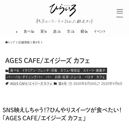
menu
枚方のいろいろが
食べる
買う
遊ぶ
学ぶ
観る
イベント
トップ
店舗情報
第４号
AGES CAFE/エイジーズ カフェ
食べる
イタリアン・フレンチ・洋食
カフェ・喫茶店
スイーツ・焼菓子
バー・バル・ダイニングバー
バー
お茶・紅茶・ジュース
パスタ
カフェ
2020年8月30日
2020年9月6日
AGES CAFE/エイジーズ カフェ
第４号
SNS映えしちゃう！？ひんやりスイーツが食べたい！
「AGES CAFE/エイジーズ カフェ」