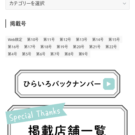
エ
(128)
(5)
リ
(164)
(45)
(24)
(82)
(457)
(298)
(44)
(1)
(333)
(52)
(5)
(20)
(17)
ア
(146)
(6)
(146)
(130)
別
掲載号
(13)
(3)
(18)
(1)
(13)
(73)
(1)
(128)
(14)
(87)
(280)
(5)
(29)
(27)
(3)
Web限定
第１０号
第１１号
第１２号
第１３号
第１４号
第１５号
(15)
第１６号
第１７号
第１８号
第１９号
第２０号
第２１号
第２２号
(57)
(45)
(2)
(151)
(5)
(3)
(23)
(22)
第４号
第５号
第６号
第７号
第８号
第９号
(71)
(68)
(7)
(2)
(12)
(50)
(85)
(20)
(400)
(140)
(3)
(4)
(5)
(130)
(207)
(5)
(29)
(30)
(2)
(77)
(5)
(72)
(2)
(6)
(24)
(45)
(2)
(1)
(103)
(8)
(12)
(1)
(20)
(30)