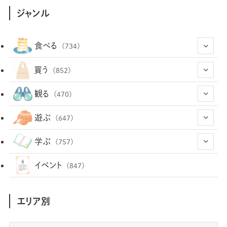
ジャンル
食べる
(734)
(43)
買う
(852)
(12)
(66)
(29)
観る
(470)
(12)
(12)
(101)
(8)
(54)
遊ぶ
(647)
(26)
(2)
(5)
(22)
(1)
(72)
(34)
(14)
学ぶ
(757)
(35)
(25)
(3)
(68)
(2)
(34)
(103)
(28)
(29)
(12)
(102)
イベント
(847)
(36)
(33)
(12)
(9)
(296)
(486)
(158)
(34)
(22)
(7)
(3)
(147)
(468)
(30)
(207)
(3)
(214)
エリア別
(3)
(288)
(89)
(9)
(180)
(4)
(13)
(48)
(11)
(244)
(2)
(7)
(9)
(197)
(6)
(77)
(24)
(456)
(23)
(83)
(9)
(78)
(2)
(1)
(17)