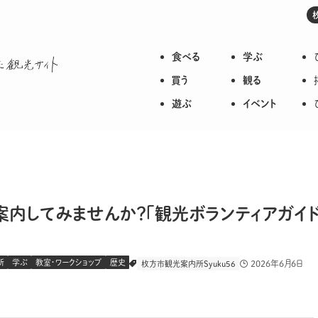
食べる
学ぶ
枚方のいろいろが詰まった観光サイト
買う
観る
遊ぶ
イベント
案内してみませんか？「観光ボランティアガイ
所
学ぶ
教室・ワークショップ
歴史
2026年6月6日
枚方市観光案内所Syuku56