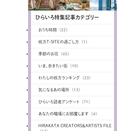
ひらいろ特集記事カテゴリー
おうち時間
(22)
枚方T-SITEの過ごし方
(1)
季節のお花
(65)
いま、歩きたい街
(10)
わたしの枚方ランキング
(23)
気になるあの場所
(13)
ひらいろ読者アンケート
(71)
あなたの職場にお邪魔します
(4)
HIRAKATA CREATORS＆ARTISTS FILE