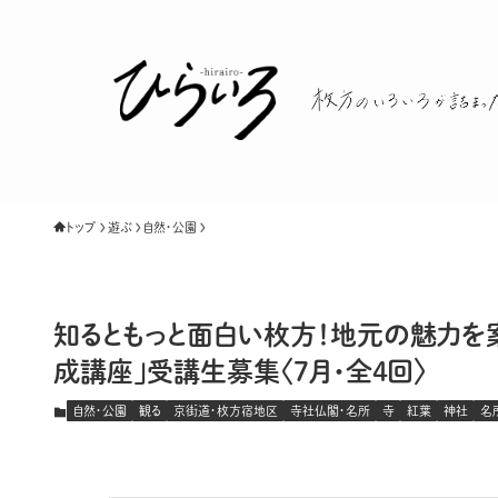
トップ
遊ぶ
自然・公園
知るともっと面白い枚方！地元の魅力を
成講座」受講生募集〈7月・全4回〉
自然・公園
観る
京街道・枚方宿地区
寺社仏閣・名所
寺
紅葉
神社
名