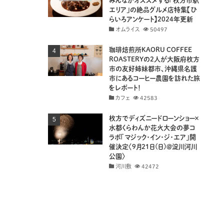
みんながオススメする「枚方市駅
エリア」の絶品グルメ店特集【ひ
らいろアンケート】2024年更新
オムライス
50497
珈琲焙煎所KAORU COFFEE
ROASTERYの2人が大阪府枚方
市の友好姉妹都市、沖縄県名護
市にあるコーヒー農園を訪れた旅
をレポート！
カフェ
42583
枚方でディズニードローンショー×
水都くらわんか花火大会の夢コ
ラボ「マジック・イン・ジ・エア」開
催決定〈9月21日(日)＠淀川河川
公園〉
河川敷
42472