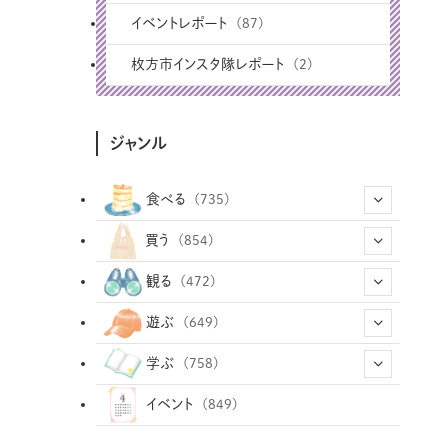
イベントレポート
(87)
枚方市インスタ隊レポート
(2)
ジャンル
食べる
(735)
(43)
買う
(854)
(12)
(66)
(29)
観る
(472)
(12)
(12)
(101)
(8)
(54)
遊ぶ
(649)
(26)
(2)
(5)
(22)
(1)
(73)
(34)
(14)
学ぶ
(758)
(35)
(25)
(3)
(68)
(2)
(35)
(104)
(28)
(29)
(12)
(102)
イベント
(849)
(33)
(36)
(12)
(9)
(297)
(487)
(159)
(34)
(22)
(7)
(3)
(148)
(469)