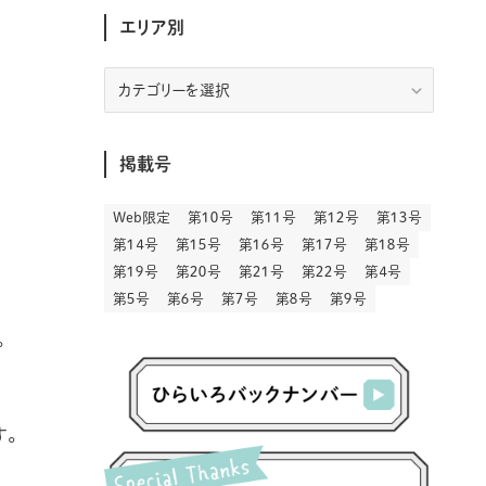
(30)
(207)
(3)
(214)
(3)
(289)
エリア別
(90)
(9)
(180)
(4)
(13)
(48)
(11)
(244)
(2)
(7)
(9)
(197)
(6)
(77)
(24)
(457)
(23)
(83)
(9)
(79)
(2)
(1)
(17)
(128)
(5)
エ
リ
(164)
(45)
(24)
(83)
(458)
(299)
(44)
(1)
(334)
(53)
(5)
(20)
(17)
ア
(146)
(6)
(146)
(130)
(13)
別
(3)
(18)
(1)
(13)
(73)
(1)
掲載号
(128)
(14)
(87)
(280)
(5)
(29)
(28)
(3)
(16)
Web限定
第１０号
第１１号
第１２号
第１３号
(57)
(45)
(2)
(151)
(5)
(3)
(24)
(22)
第１４号
第１５号
第１６号
第１７号
第１８号
(71)
(68)
(7)
(2)
第１９号
第２０号
第２１号
第２２号
第４号
(12)
(50)
(86)
(20)
第５号
第６号
第７号
第８号
第９号
(401)
(140)
(4)
(4)
(5)
。
(130)
(207)
(5)
(29)
(30)
(2)
(77)
(5)
(73)
(2)
(6)
(24)
(45)
す。
(2)
(1)
(103)
(8)
(12)
(1)
(20)
(30)