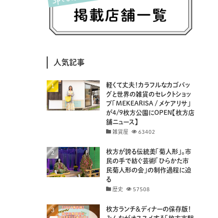
(8)
(25)
(41)
(4)
(7)
(30)
(3)
(14)
(19)
(20)
(94)
(29)
人気記事
(32)
(11)
(18)
軽くて丈夫！カラフルなカゴバッ
(8)
(26)
(29)
グと世界の雑貨のセレクトショッ
プ「MEKEARISA / メケアリサ」
(8)
(18)
が4/9枚方公園にOPEN【枚方店
舗ニュース】
雑貨屋
63402
枚方が誇る伝統美「菊人形」。市
民の手で紡ぐ芸術「ひらかた市
民菊人形の会」の制作過程に迫
る
歴史
57508
枚方ランチ＆ディナーの保存版！