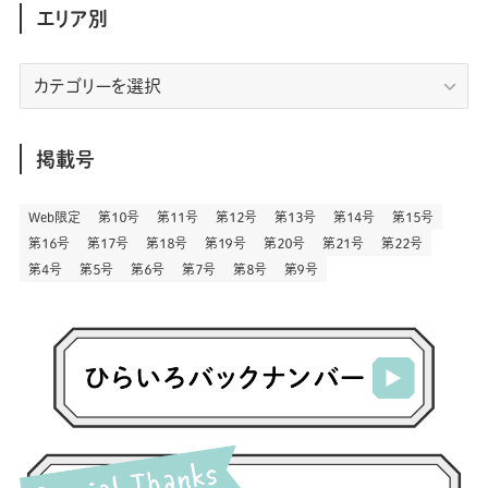
(30)
(207)
(3)
(214)
エリア別
(3)
(288)
(89)
(9)
(180)
(4)
(13)
(48)
(11)
(244)
(2)
(7)
(9)
(197)
(6)
(77)
(24)
(456)
(23)
(83)
エ
(9)
(78)
(2)
(1)
(17)
(128)
(5)
リ
(164)
(45)
(24)
(82)
(457)
(298)
(44)
(1)
(333)
(52)
(5)
(20)
(17)
ア
(146)
(6)
(146)
(130)
別
掲載号
(13)
(3)
(18)
(1)
(13)
(73)
(1)
(128)
(14)
(87)
(280)
(5)
(29)
(27)
(3)
Web限定
第１０号
第１１号
第１２号
第１３号
第１４号
第１５号
(15)
第１６号
第１７号
第１８号
第１９号
第２０号
第２１号
第２２号
(57)
(45)
(2)
(151)
(5)
(3)
(23)
(22)
第４号
第５号
第６号
第７号
第８号
第９号
(71)
(68)
(7)
(2)
(12)
(50)
(85)
(20)
(400)
(140)
(3)
(4)
(5)
(130)
(207)
(5)
(29)
(30)
(2)
(77)
(5)
(72)
(2)
(6)
(24)
(45)