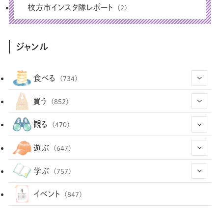
枚方市インスタ隊レポート
(2)
ジャンル
食べる
(734)
(43)
買う
(852)
(12)
(66)
(29)
観る
(470)
(12)
(12)
(101)
(8)
(54)
遊ぶ
(647)
(26)
(2)
(5)
(22)
(1)
(72)
(34)
(14)
学ぶ
(757)
(35)
(25)
(3)
(68)
(2)
(34)
(103)
(28)
(29)
(12)
(102)
イベント
(847)
(36)
(33)
(12)
(9)
(296)
(486)
(158)
(34)
(22)
(7)
(3)
(147)
(468)