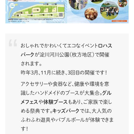
おしゃれでかわいくてエコなイベント
ロハス
パーク
が淀川河川公園（枚方地区）で開催
されます。
昨年3月、11月に続き、3回目の開催です！
アクセサリーや食器など、健康や環境を意
識したハンドメイドのブースが大集合。
グル
メフェス
や
体験ブース
もあり、ご家族で楽し
める祭典です。
キッズパーク
では、大人気の
ふわふわ遊具やバブルボールが体験できま
す！