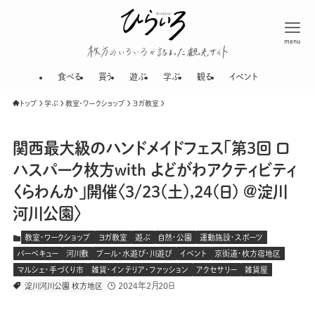
menu
枚方のいろいろが
食べる
買う
遊ぶ
学ぶ
観る
イベント
トップ
学ぶ
教室・ワークショップ
ヨガ教室
関西最大級のハンドメイドフェス「第3回 ロ
ハスパーク枚方with よどがわアクティビティ
くらわんか」開催〈3/23(土),24(日) @淀川
河川公園〉
教室・ワークショップ
ヨガ教室
遊ぶ
自然・公園
運動施設・スポーツ
バーベキュー
河川敷
プール・水遊び・川遊び
イベント
京街道・枚方宿地区
マルシェ・手づくり市
雑貨・インテリア・ファッション
アクセサリー
雑貨屋
2024年2月20日
淀川河川公園 枚方地区