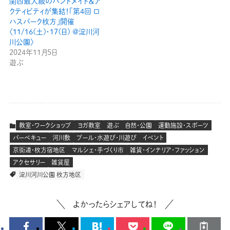
関西最大級のハンドメイド＆ア
クティビティが集結！「第4回 ロ
ハスパーク枚方」開催
〈11/16(土)・17(日) @淀川河
川公園〉
2024年11月5日
遊ぶ
教室・ワークショップ
ヨガ教室
遊ぶ
自然・公園
運動施設・スポーツ
バーベキュー
河川敷
プール・水遊び・川遊び
イベント
京街道・枚方宿地区
マルシェ・手づくり市
雑貨・インテリア・ファッション
アクセサリー
雑貨屋
淀川河川公園 枚方地区
よかったらシェアしてね！