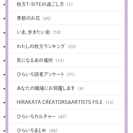
枚方T-SITEの過ごし方
(1)
季節のお花
(65)
いま、歩きたい街
(10)
わたしの枚方ランキング
(23)
気になるあの場所
(13)
ひらいろ読者アンケート
(71)
あなたの職場にお邪魔します
(4)
HIRAKATA CREATORS＆ARTISTS FILE
(12)
ひらいろカルチャー
(47)
ひらいろまとめ
(58)