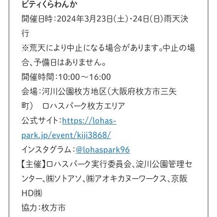
ビティくらわんか
開催日時：2024年3月23日(土)・24日(日)雨天決
行
※荒天により中止になる場合があります。中止の場
合、予備日はありません。
開催時間：10:00〜16:00
会場：河川公園枚方地区（大阪府枚方市三矢
町） ロハスパーク枚方エリア
公式サイト：
https://lohas-
park.jp/event/kiji3868/
インスタグラム：
@lohaspark96
【主催】ロハスパーク実行委員会、淀川公園管理セ
ンター、㈱ソトアソ、㈱アオキカヌーワークス、京阪
HD㈱
協力：枚方市